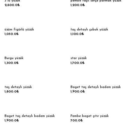
3 lü yüzük
pembe taşlı serçe parmak yüzük
2,600.0
₺
1,200.0
₺
üzüm figürlü yüzük
taş detaylı çubuk yüzük
1,050.0
₺
1,100.0
₺
Burgu yüzük
star yüzük
1,300.0
₺
1,700.0
₺
taş detaylı yüzük
Baget taş detaylı badem yüzük
1,800.0
₺
1,900.0
₺
Baget taş detaylı badem yüzük
Pembe baget çıtır yüzük
1,900.0
₺
700.0
₺