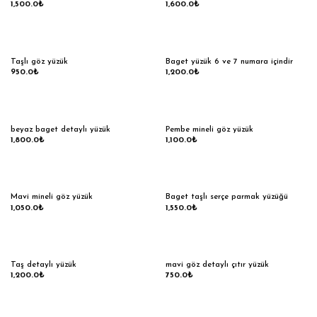
1,500.0
₺
1,600.0
₺
Taşlı göz yüzük
Baget yüzük 6 ve 7 numara içindir
950.0
₺
1,200.0
₺
beyaz baget detaylı yüzük
Pembe mineli göz yüzük
1,800.0
₺
1,100.0
₺
Mavi mineli göz yüzük
Baget taşlı serçe parmak yüzüğü
1,050.0
₺
1,550.0
₺
Taş detaylı yüzük
mavi göz detaylı çıtır yüzük
1,200.0
₺
750.0
₺