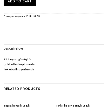
ADD TO CART
Categories:
yüzük
,
YÜZÜKLER
DESCRIPTION
925 ayar gümüştür.
gold altın kaplamadır.
tek ebatlı ayarlamalı
RELATED PRODUCTS
Taşsız bombili yüzük
renkli baget detaylı yüzük