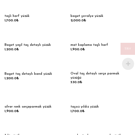
taşlı harf yüzük
baget şovalye yüzük
1,700.0
₺
2,000.0
₺
Baget yeşil taş detaylı yüzük
mat kaplama taşlı harf
TRY
1,200.0
₺
1,900.0
₺
Oval taş detaylı serçe parmak
Baget taş detaylı band yüzük
yüzüğü
1,200.0
₺
530.0
₺
silver renk serçeparmak yüzük
taşsız yıldız yüzük
1,900.0
₺
1,700.0
₺