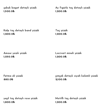
çubuk baget detaylı yüzük
Ay figürlü taş detaylı yüzük
1,500.0
₺
1,200.0
₺
Kalp taş detaylı band yüzük
Taç yüzük
1,200.0
₺
1,200.0
₺
OUT OF STOCK
Amour yazılı yüzük
Lacivert mineli yüzük
1,050.0
₺
1,200.0
₺
Fatma eli yüzük
şimşek detaylı siyah kalemli yüzük
880.0
₺
2,100.0
₺
yeşil taş detaylı rose yüzük
Motifli taş detaylı yüzük
1,800.0
₺
1,200.0
₺