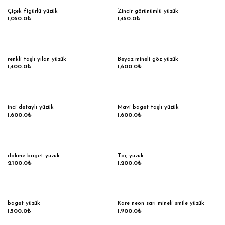
Çiçek figürlü yüzük
Zincir görünümlü yüzük
1,050.0
₺
1,450.0
₺
renkli taşlı yılan yüzük
Beyaz mineli göz yüzük
1,400.0
₺
1,600.0
₺
inci detaylı yüzük
Mavi baget taşlı yüzük
1,600.0
₺
1,600.0
₺
dökme baget yüzük
Taç yüzük
2,100.0
₺
1,200.0
₺
baget yüzük
Kare neon sarı mineli smile yüzük
1,500.0
₺
1,900.0
₺