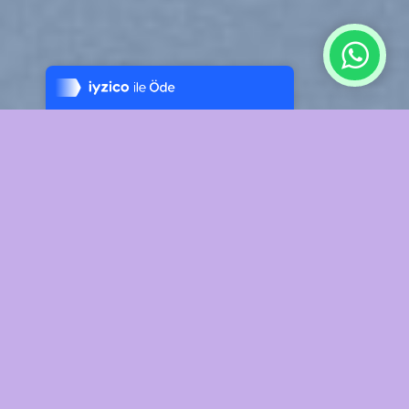
Tek Tıkla Ödeme Kolaylığı
7/24 Canlı Destek
%100 Sorunsuz Alışveriş
Daha Fazla Bilgi
Explore Things
Lorem ipsum dolor sit amet, consectetuer adipiscing elit, sed diam
nonummy nibh euismod tincidunt ut laoreet dolore magna aliquam
erat volutpat….
Book Events
Lorem ipsum dolor sit amet, consectetuer adipiscing elit, sed diam
nonummy nibh euismod tincidunt ut laoreet dolore magna aliquam
erat volutpat….