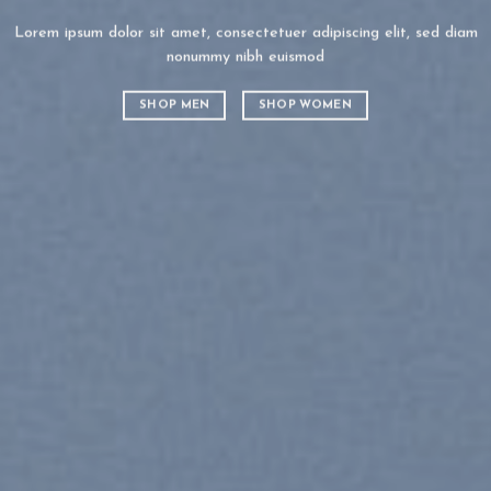
Lorem ipsum dolor sit amet, consectetuer adipiscing elit, sed diam
Lorem ipsu
nonummy nibh euismod
nonummy n
SHOP MEN
SHOP WOMEN
SHOP M