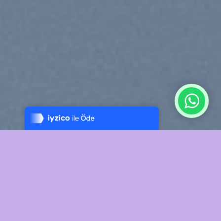
Tek Tıkla Ödeme Kolaylığı
7/24 Canlı Destek
%100 Sorunsuz Alışveriş
Daha Fazla Bilgi
Free Shipping all products above 99$