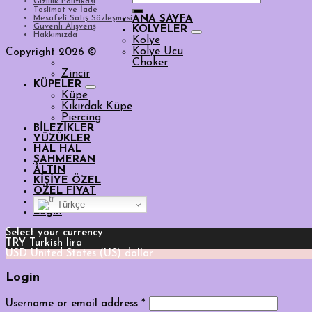
Gizlilik Politikası
for:
Teslimat ve İade
Mesafeli Satış Sözleşmesi
ANA SAYFA
Güvenli Alışveriş
KOLYELER
Hakkımızda
Kolye
Kolye Ucu
Copyright 2026 ©
Choker
Zincir
KÜPELER
Küpe
Kıkırdak Küpe
Piercing
BİLEZİKLER
YÜZÜKLER
HAL HAL
ŞAHMERAN
ALTIN
KİŞİYE ÖZEL
ÖZEL FİYAT
Türkçe
Login
Select your currency
TRY
Turkish lira
USD
United States (US) dollar
Login
Username or email address
*