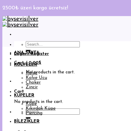
2500₺ üzeri kargo ücretsiz!
Skip
to
content
Search
for:
ANA SAYFA
Login / Register
Cart /
0.00
$
KOLYELER
No products in the cart.
Kolye
Kolye Ucu
Choker
Zincir
Cart
KÜPELER
No products in the cart.
Küpe
Kıkırdak Küpe
Search
Piercing
for:
BİLEZİKLER