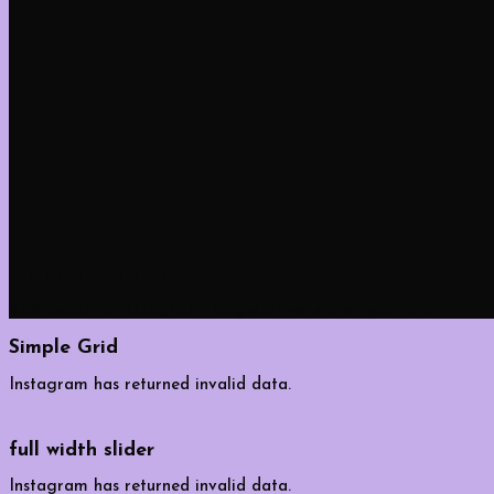
Instagram element
Add beautiful instagram images anywhere on your site
Simple Grid
Instagram has returned invalid data.
full width slider
Instagram has returned invalid data.