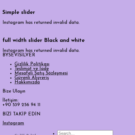
Simple slider
Instagram has returned invalid data.
full width slider Black and white
Instagram has returned invalid data.
BYSEVİSİLVER
Gizlilik Politikası
Teslimat ve İade
Mesafeli Satış Sözleşmesi
Güvenli Alışveriş
Hakkımızda
Bize Ulaşın
İletişim:
+90 539 256 94 11
BİZİ TAKİP EDİN
Instagram
Search