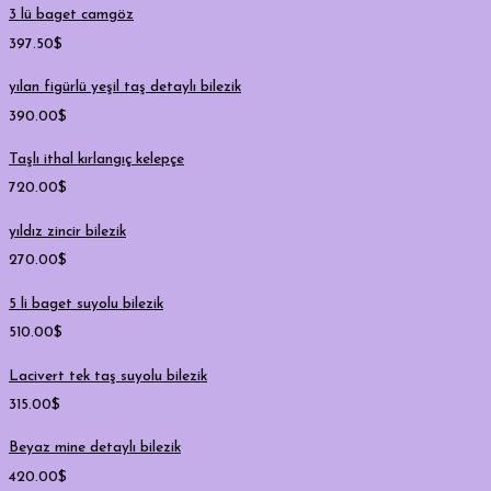
3 lü baget camgöz
397.50
$
yılan figürlü yeşil taş detaylı bilezik
390.00
$
Taşlı ithal kırlangıç kelepçe
720.00
$
yıldız zincir bilezik
270.00
$
5 li baget suyolu bilezik
510.00
$
Lacivert tek taş suyolu bilezik
315.00
$
Beyaz mine detaylı bilezik
420.00
$