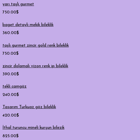
yarı taşlı gurmet
750.00
$
baget detaylı mekik bileklik
360.00
$
taşlı gurmet zincir gold renk bileklik
750.00
$
zincir dolamalı vizon renk ip bileklik
390.00
$
tekli camgöz
240.00
$
Tasarım Turkuaz göz bileklik
420.00
$
İthal turuncu mineli kurşun bilezik
825.00
$