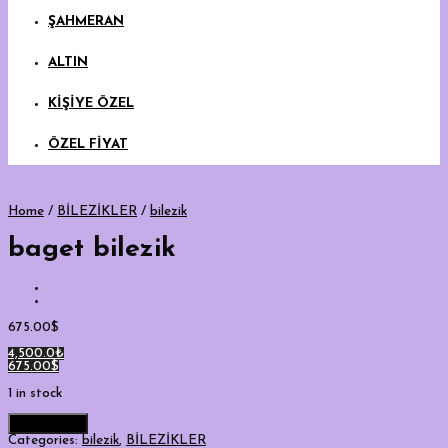
ŞAHMERAN
ALTIN
KİŞİYE ÖZEL
ÖZEL FİYAT
Home
/
BİLEZİKLER
/
bilezik
baget bilezik
675.00
$
4,500.0₺
675.00$
1 in stock
Add to cart
Categories:
bilezik
,
BİLEZİKLER