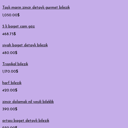
Taşlı marin zincir detaylı gurmet bilezik
1,050.00
$
5 li baget cam göz
468.75
$
siyah baget detaylı bilezik
480.00
$
Tropikal bilezik
1,170.00
$
harf bilezik
420.00
$
zincir dolamalı nil yeşili bileklik
390.00
$
ortası baget detaylı bilezik