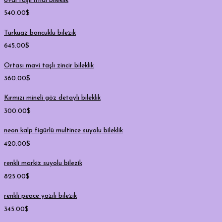
oval taşlı ithal bileklik
540.00
$
Turkuaz boncuklu bilezik
645.00
$
Ortası mavi taşlı zincir bileklik
360.00
$
Kırmızı mineli göz detaylı bileklik
300.00
$
neon kalp figürlü multince suyolu bileklik
420.00
$
renkli markiz suyolu bilezik
825.00
$
renkli peace yazılı bilezik
345.00
$