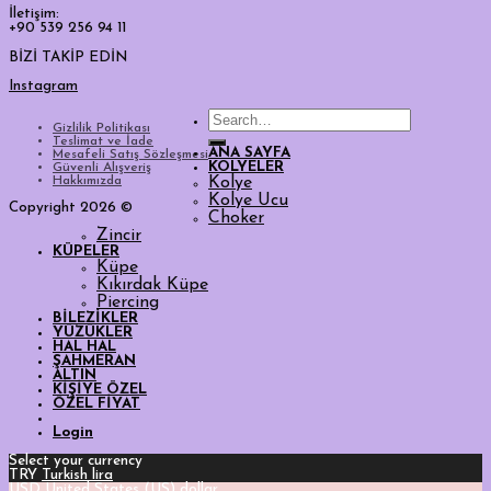
İletişim:
+90 539 256 94 11
BİZİ TAKİP EDİN
Instagram
Search
Gizlilik Politikası
for:
Teslimat ve İade
ANA SAYFA
Mesafeli Satış Sözleşmesi
KOLYELER
Güvenli Alışveriş
Hakkımızda
Kolye
Kolye Ucu
Copyright 2026 ©
Choker
Zincir
KÜPELER
Küpe
Kıkırdak Küpe
Piercing
BİLEZİKLER
YÜZÜKLER
HAL HAL
ŞAHMERAN
ALTIN
KİŞİYE ÖZEL
ÖZEL FİYAT
Login
Select your currency
TRY
Turkish lira
USD
United States (US) dollar