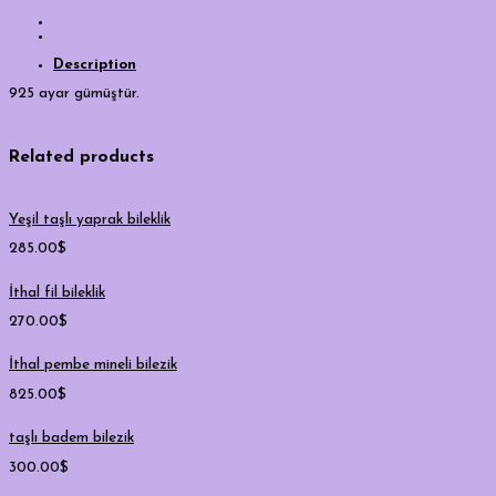
Description
925 ayar gümüştür.
Related products
Yeşil taşlı yaprak bileklik
285.00
$
İthal fil bileklik
270.00
$
İthal pembe mineli bilezik
825.00
$
taşlı badem bilezik
300.00
$