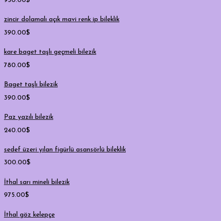
930.00
$
zincir dolamalı açık mavi renk ip bileklik
390.00
$
kare baget taşlı geçmeli bilezik
780.00
$
Baget taşlı bilezik
390.00
$
Paz yazılı bilezik
240.00
$
sedef üzeri yılan figürlü asansörlü bileklik
300.00
$
İthal sarı mineli bilezik
975.00
$
İthal göz kelepçe