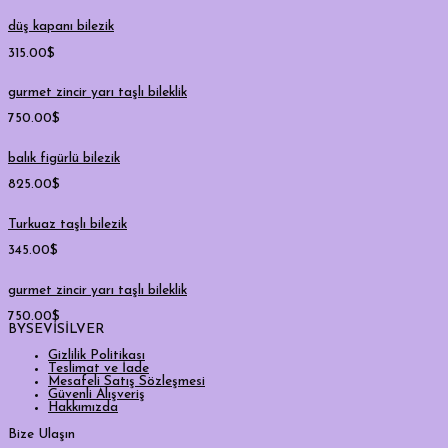
düş kapanı bilezik
315.00
$
gurmet zincir yarı taşlı bileklik
750.00
$
balık figürlü bilezik
825.00
$
Turkuaz taşlı bilezik
345.00
$
gurmet zincir yarı taşlı bileklik
750.00
$
BYSEVİSİLVER
Gizlilik Politikası
Teslimat ve İade
Mesafeli Satış Sözleşmesi
Güvenli Alışveriş
Hakkımızda
Bize Ulaşın