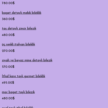
780.00
$
baget detaylı mekik bileklik
360.00
$
taş detaylı zincir bilezik
480.00
$
üç renkli italyan bileklik
270.00
$
siyah ve beyaz mine detaylı bilezik
570.00
$
İthal kare taşlı gurmet bileklik
495.00
$
mor baget taşlı bilezik
480.00
$