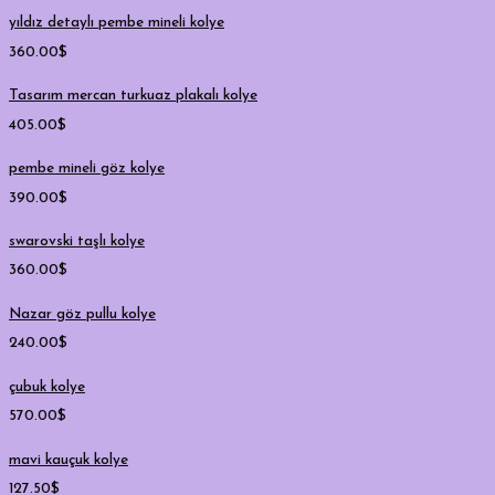
yıldız detaylı pembe mineli kolye
360.00
$
Tasarım mercan turkuaz plakalı kolye
405.00
$
pembe mineli göz kolye
390.00
$
swarovski taşlı kolye
360.00
$
Nazar göz pullu kolye
240.00
$
çubuk kolye
570.00
$
mavi kauçuk kolye
127.50
$