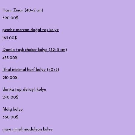
Hasır Zincir (40+5 cm)
390.00
$
pembe mercan doğal taş kolye
165.00
$
Damla taşlı choker kolye (32+5 cm)
435.00
$
İthal minimal harf kolye (40+5)
210.00
$
dorika top detaylı kolye
240.00
$
fildişi kolye
360.00
$
mavi mineli madalyon kolye