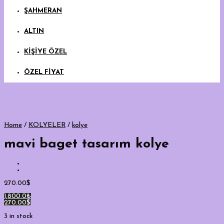
ŞAHMERAN
ALTIN
KİŞİYE ÖZEL
ÖZEL FİYAT
Home
/
KOLYELER
/
kolye
mavi baget tasarım kolye
270.00
$
1,800.0₺
270.00$
3 in stock