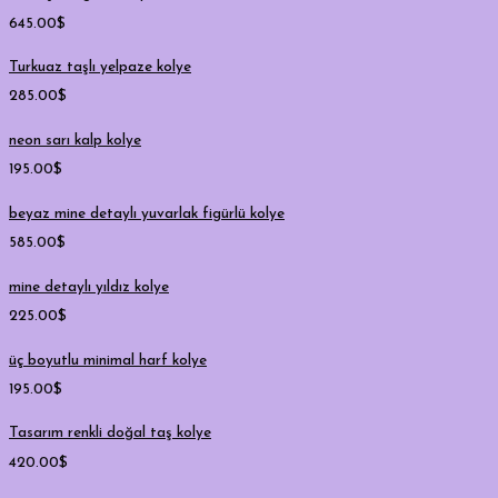
645.00
$
Turkuaz taşlı yelpaze kolye
285.00
$
neon sarı kalp kolye
195.00
$
beyaz mine detaylı yuvarlak figürlü kolye
585.00
$
mine detaylı yıldız kolye
225.00
$
üç boyutlu minimal harf kolye
195.00
$
Tasarım renkli doğal taş kolye
420.00
$