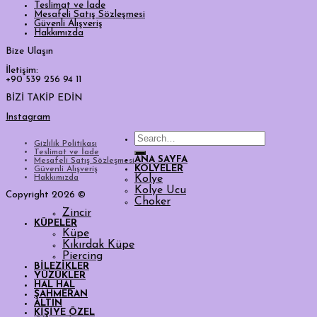
Teslimat ve İade
Mesafeli Satış Sözleşmesi
Güvenli Alışveriş
Hakkımızda
Bize Ulaşın
İletişim:
+90 539 256 94 11
BİZİ TAKİP EDİN
Instagram
Search
Gizlilik Politikası
for:
Teslimat ve İade
ANA SAYFA
Mesafeli Satış Sözleşmesi
KOLYELER
Güvenli Alışveriş
Hakkımızda
Kolye
Kolye Ucu
Copyright 2026 ©
Choker
Zincir
KÜPELER
Küpe
Kıkırdak Küpe
Piercing
BİLEZİKLER
YÜZÜKLER
HAL HAL
ŞAHMERAN
ALTIN
KİŞİYE ÖZEL