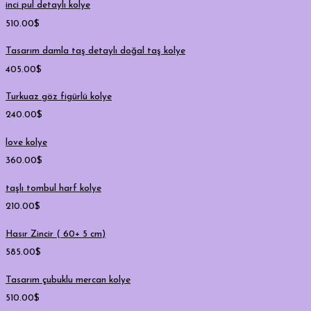
inci pul detaylı kolye
510.00
$
Tasarım damla taş detaylı doğal taş kolye
405.00
$
Turkuaz göz figürlü kolye
240.00
$
love kolye
360.00
$
taşlı tombul harf kolye
210.00
$
Hasır Zincir ( 60+ 5 cm)
585.00
$
Tasarım çubuklu mercan kolye
510.00
$