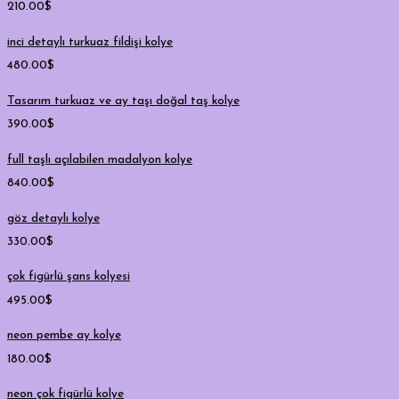
210.00
$
inci detaylı turkuaz fildişi kolye
480.00
$
Tasarım turkuaz ve ay taşı doğal taş kolye
390.00
$
full taşlı açılabilen madalyon kolye
840.00
$
göz detaylı kolye
330.00
$
çok figürlü şans kolyesi
495.00
$
neon pembe ay kolye
180.00
$
neon çok figürlü kolye