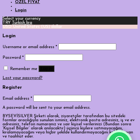
ÖZEL FİYAT
Login
Select your currency
TRY
Turkish lira
USD
United States (US) dollar
Login
Username or email address
*
Password
*
Log in
Remember me
Lost your password?
Register
Email address
*
A password will be sent to your email address.
BYSEVİSILVER Şirketi olarak, ziyaretçiler tarafından bu sitedeki
formlar aracılığıyla sunulan isminiz, elektronik posta adresiniz, iş ve ev
adresiniz, telefon numaranız ve sair kişisel verilerinizi (Bundan sonra
‘Kişisel Bilgiler’ olarak anılacaktır) üçüncü kişilere satmayacağını,
kiralamayacağını veya hiçbir şekilde kullandırmayacağını kabul, beyan
ve taahhüt eder.
Tek Tıkla Ödeme Kolaylığı