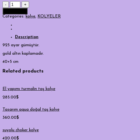
mavi
baget
Add to cart
tasarım
kolye
Categories:
kolye
,
KOLYELER
quantity
Description
925 ayar gümüştür.
gold altın kaplamadır.
40+5 cm
Related products
El yapımı turmalin taş kolye
285.00
$
Tasarım aqua doğal taş kolye
360.00
$
suyolu choker kolye
420.00
$