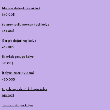
Mercan detayIı Barok inci
540.00
$
tasarım pullu mercan taşlı kolye
435.00
$
Gerçek doğal taş kolye
435.00
$
İki erkek çocuğu kolye
315.00
$
İtalyan zincir (90 cm)
480.00
$
taş detaylı deniz kabuğu kolye
210.00
$
Turuncu şimşek kolye