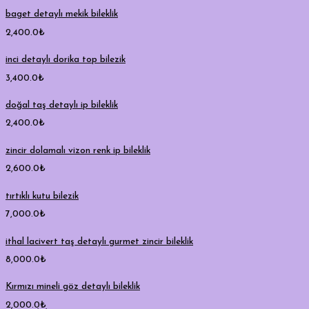
baget detaylı mekik bileklik
2,400.0
₺
inci detaylı dorika top bilezik
3,400.0
₺
doğal taş detaylı ip bileklik
2,400.0
₺
zincir dolamalı vizon renk ip bileklik
2,600.0
₺
tırtıklı kutu bilezik
7,000.0
₺
ithal lacivert taş detaylı gurmet zincir bileklik
8,000.0
₺
Kırmızı mineli göz detaylı bileklik
2,000.0
₺