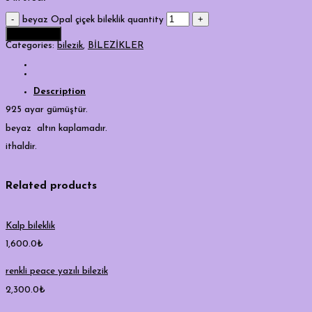
beyaz Opal çiçek bileklik quantity
Add to cart
Categories:
bilezik
,
BİLEZİKLER
Description
925 ayar gümüştür.
beyaz altın kaplamadır.
ithaldir.
Related products
Kalp bileklik
1,600.0
₺
renkli peace yazılı bilezik
2,300.0
₺