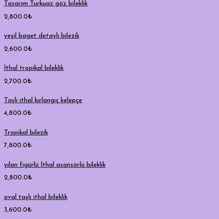
Tasarım Turkuaz göz bileklik
2,800.0
₺
yeşil baget detaylı bilezik
2,600.0
₺
İthal tropikal bileklik
2,700.0
₺
Taşlı ithal kırlangıç kelepçe
4,800.0
₺
Tropikal bilezik
7,800.0
₺
yılan figürlü İthal asansörlü bileklik
2,800.0
₺
oval taşlı ithal bileklik
3,600.0
₺