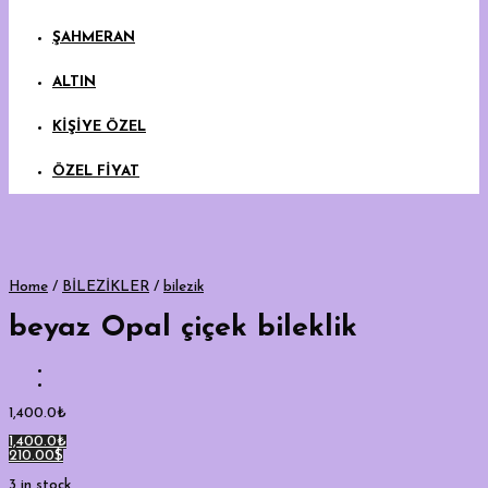
ŞAHMERAN
ALTIN
KİŞİYE ÖZEL
ÖZEL FİYAT
Home
/
BİLEZİKLER
/
bilezik
beyaz Opal çiçek bileklik
1,400.0
₺
1,400.0₺
210.00$
3 in stock