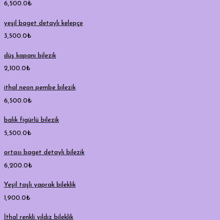
6,500.0
₺
yeşil baget detaylı kelepçe
3,500.0
₺
düş kapanı bilezik
2,100.0
₺
ithal neon pembe bilezik
6,500.0
₺
balık figürlü bilezik
5,500.0
₺
ortası baget detaylı bilezik
6,200.0
₺
Yeşil taşlı yaprak bileklik
1,900.0
₺
İthal renkli yıldız bileklik