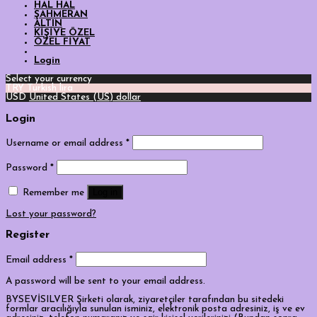
HAL HAL
ŞAHMERAN
ALTIN
KİŞİYE ÖZEL
ÖZEL FİYAT
Login
Select your currency
TRY
Turkish lira
USD
United States (US) dollar
Login
Username or email address
*
Password
*
Log in
Remember me
Lost your password?
Register
Email address
*
A password will be sent to your email address.
BYSEVİSILVER Şirketi olarak, ziyaretçiler tarafından bu sitedeki
formlar aracılığıyla sunulan isminiz, elektronik posta adresiniz, iş ve ev