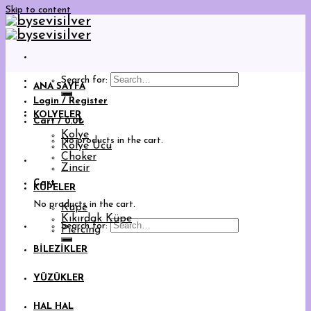
Skip to content
Search for:
ANA SAYFA
Login / Register
KOLYELER
Cart /
0.0
₺
Kolye
No products in the cart.
Kolye Ucu
Choker
Zincir
Cart
KÜPELER
No products in the cart.
Küpe
Kıkırdak Küpe
Search for:
Piercing
BİLEZİKLER
YÜZÜKLER
HAL HAL