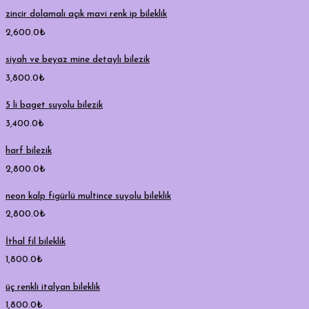
zincir dolamalı açık mavi renk ip bileklik
2,600.0
₺
siyah ve beyaz mine detaylı bilezik
3,800.0
₺
5 li baget suyolu bilezik
3,400.0
₺
harf bilezik
2,800.0
₺
neon kalp figürlü multince suyolu bileklik
2,800.0
₺
İthal fil bileklik
1,800.0
₺
üç renkli italyan bileklik
1,800.0
₺