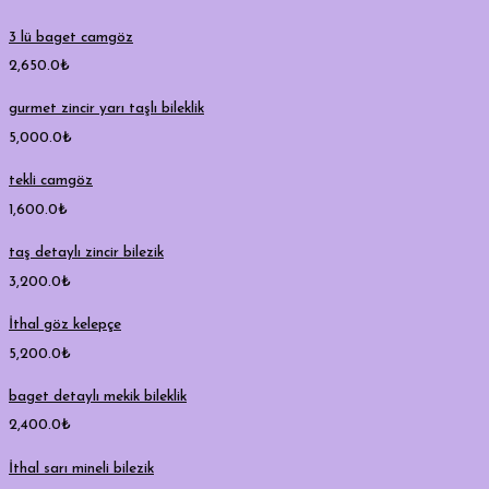
3 lü baget camgöz
2,650.0
₺
gurmet zincir yarı taşlı bileklik
5,000.0
₺
tekli camgöz
1,600.0
₺
taş detaylı zincir bilezik
3,200.0
₺
İthal göz kelepçe
5,200.0
₺
baget detaylı mekik bileklik
2,400.0
₺
İthal sarı mineli bilezik