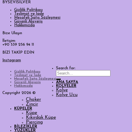
BYSEVİSİLVER
Gizlilik Politikası
Teslimat ve İade
Mesafeli Satış Sözleşmesi
Güvenli Alışveriş
Hakkımızda
Bize Ulaşın
İletişim:
+90 539 256 94 11
BİZİ TAKİP EDİN
Instagram
Search for:
Gizlilik Politikası
Teslimat ve İade
Mesafeli Satış Sözleşmesi
ANA SAYFA
Güvenli Alışveriş
Hakkımızda
KOLYELER
Kolye
Copyright 2026 ©
Kolye Ucu
Choker
Zincir
KÜPELER
Küpe
Kıkırdak Küpe
Piercing
BİLEZİKLER
YÜZÜKLER