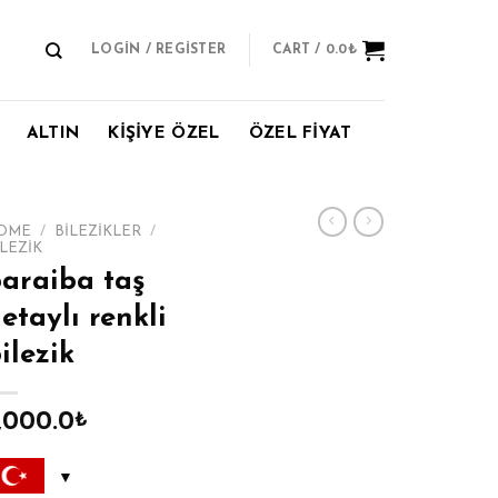
LOGIN / REGISTER
CART /
0.0
₺
ALTIN
KİŞİYE ÖZEL
ÖZEL FİYAT
OME
/
BİLEZİKLER
/
ILEZIK
araiba taş
etaylı renkli
ilezik
,000.0
₺