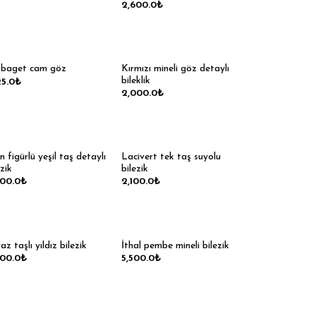
2,600.0
₺
Kırmızı mineli göz detaylı
i baget cam göz
bileklik
25.0
₺
2,000.0
₺
an figürlü yeşil taş detaylı
Lacivert tek taş suyolu
ezik
bilezik
600.0
₺
2,100.0
₺
az taşlı yıldız bilezik
İthal pembe mineli bilezik
800.0
₺
5,500.0
₺