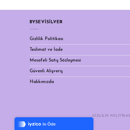
BYSEVİSİLVER
Gizlilik Politikası
Teslimat ve İade
Mesafeli Satış Sözleşmesi
Güvenli Alışveriş
Hakkımızda
Tek Tıkla Ödeme Kolaylığı
GIZLILIK POLITIKAS
7/24 Canlı Destek
%100 Sorunsuz Alışveriş