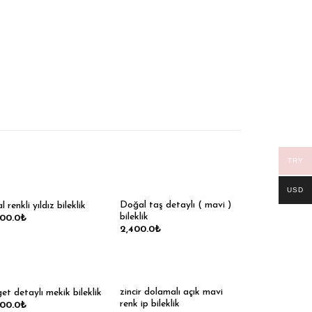
TRY
USD
Doğal taş detaylı ( mavi )
l renkli yıldız bileklik
bileklik
200.0
₺
2,400.0
₺
zincir dolamalı açık mavi
et detaylı mekik bileklik
renk ip bileklik
400.0
₺