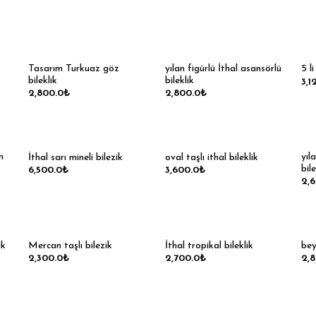
Tasarım Turkuaz göz
yılan figürlü İthal asansörlü
5 l
bileklik
bileklik
3,1
2,800.0
₺
2,800.0
₺
n
yıl
İthal sarı mineli bilezik
oval taşlı ithal bileklik
bil
6,500.0
₺
3,600.0
₺
2,
ik
Mercan taşlı bilezik
İthal tropikal bileklik
bey
2,300.0
₺
2,700.0
₺
2,