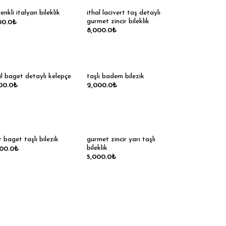
ithal lacivert taş detaylı
renkli italyan bileklik
gurmet zincir bileklik
00.0
₺
8,000.0
₺
il baget detaylı kelepçe
taşlı badem bilezik
00.0
₺
2,000.0
₺
gurmet zincir yarı taşlı
 baget taşlı bilezik
bileklik
200.0
₺
5,000.0
₺