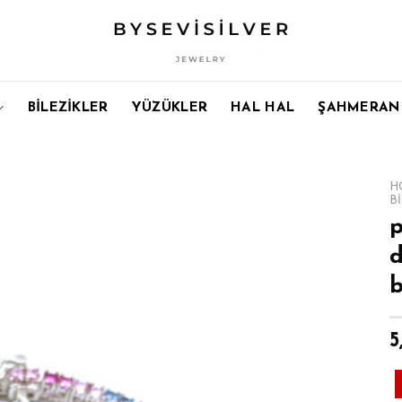
BİLEZİKLER
YÜZÜKLER
HAL HAL
ŞAHMERAN
H
B
p
d
b
5