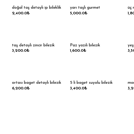
doğal taş detaylı ip bileklik
yarı taşlı gurmet
üç 
2,400.0
₺
5,000.0
₺
1,8
taş detaylı zincir bilezik
Paz yazılı bilezik
yeş
3,200.0
₺
1,600.0
₺
3,5
ortası baget detaylı bilezik
5 li baget suyolu bilezik
mor
6,200.0
₺
3,400.0
₺
3,