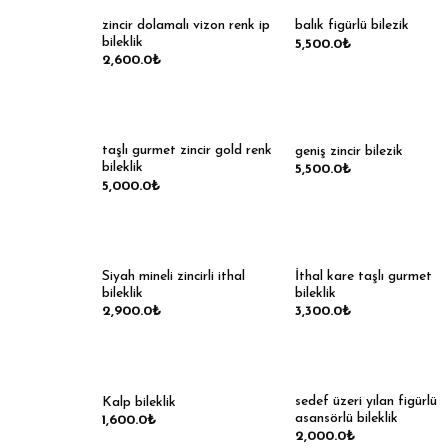
zincir dolamalı vizon renk ip
balık figürlü bilezik
bileklik
5,500.0
₺
2,600.0
₺
taşlı gurmet zincir gold renk
geniş zincir bilezik
bileklik
5,500.0
₺
5,000.0
₺
Siyah mineli zincirli ithal
İthal kare taşlı gurmet
bileklik
bileklik
2,900.0
₺
3,300.0
₺
sedef üzeri yılan figürlü
Kalp bileklik
asansörlü bileklik
1,600.0
₺
2,000.0
₺