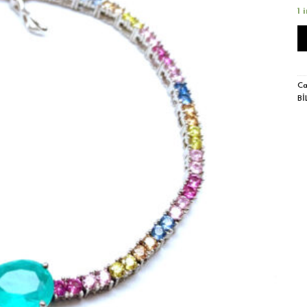
1 
Ca
Bİ