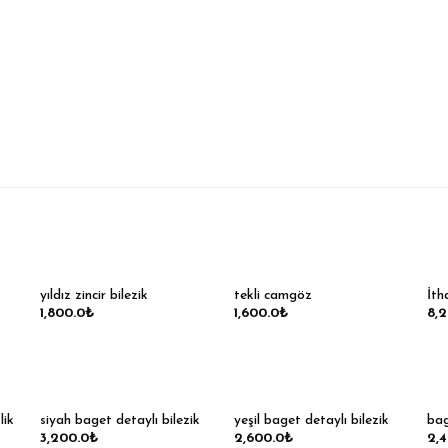
yıldız zincir bilezik
tekli camgöz
İtha
1,800.0
₺
1,600.0
₺
8,
lik
siyah baget detaylı bilezik
yeşil baget detaylı bilezik
bag
3,200.0
₺
2,600.0
₺
2,