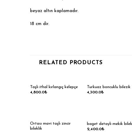
beyaz altın kaplamadır.
18 cm dir.
RELATED PRODUCTS
Taşlı ithal kırlangıç kelepçe
Turkuaz boncuklu bilezik
4,800.0
₺
4,300.0
₺
Ortası mavi taşlı zincir
baget detaylı mekik bilek
bileklik
2,400.0
₺