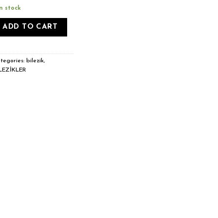
in stock
ADD TO CART
tegories:
bilezik
,
LEZİKLER