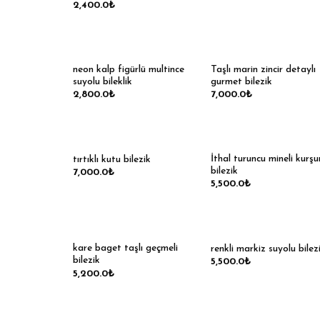
2,400.0
₺
neon kalp figürlü multince
Taşlı marin zincir detaylı
suyolu bileklik
gurmet bilezik
2,800.0
₺
7,000.0
₺
İthal turuncu mineli kurşu
tırtıklı kutu bilezik
bilezik
7,000.0
₺
5,500.0
₺
kare baget taşlı geçmeli
renkli markiz suyolu bilez
bilezik
5,500.0
₺
5,200.0
₺