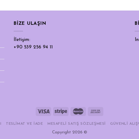
BIZE ULAŞIN
B
İletişim:
I
+90 539 256 94 11
I
TESLIMAT VE İADE
MESAFELI SATIŞ SÖZLEŞMESI
GÜVENLI ALIŞ
Copyright 2026 ©