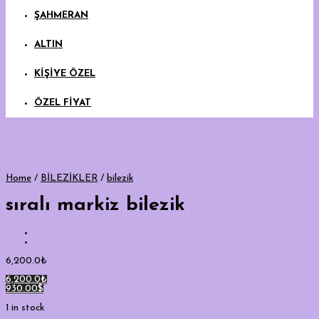
ŞAHMERAN
ALTIN
KİŞİYE ÖZEL
ÖZEL FİYAT
Home
/
BİLEZİKLER
/
bilezik
sıralı markiz bilezik
6,200.0
₺
6,200.0₺
930.00$
1 in stock