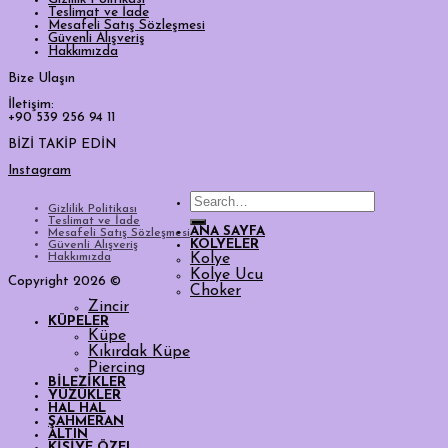
Teslimat ve İade
Mesafeli Satış Sözleşmesi
Güvenli Alışveriş
Hakkımızda
Bize Ulaşın
İletişim:
+90 539 256 94 11
BİZİ TAKİP EDİN
Instagram
Search
Gizlilik Politikası
for:
Teslimat ve İade
ANA SAYFA
Mesafeli Satış Sözleşmesi
KOLYELER
Güvenli Alışveriş
Hakkımızda
Kolye
Kolye Ucu
Copyright 2026 ©
Choker
Zincir
KÜPELER
Küpe
Kıkırdak Küpe
Piercing
BİLEZİKLER
YÜZÜKLER
HAL HAL
ŞAHMERAN
ALTIN
KİŞİYE ÖZEL