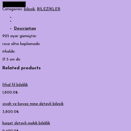
Add to cart
Categories:
bilezik
,
BİLEZİKLER
Description
925 ayar gümüştür.
rose altın kaplamadır.
ithaldir.
17.5 cm dir.
Related products
İthal fil bileklik
1,800.0
₺
siyah ve beyaz mine detaylı bilezik
3,800.0
₺
baget detaylı mekik bileklik