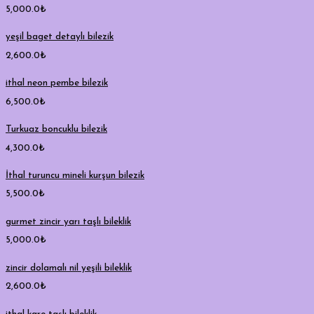
5,000.0
₺
yeşil baget detaylı bilezik
2,600.0
₺
ithal neon pembe bilezik
6,500.0
₺
Turkuaz boncuklu bilezik
4,300.0
₺
İthal turuncu mineli kurşun bilezik
5,500.0
₺
gurmet zincir yarı taşlı bileklik
5,000.0
₺
zincir dolamalı nil yeşili bileklik
2,600.0
₺