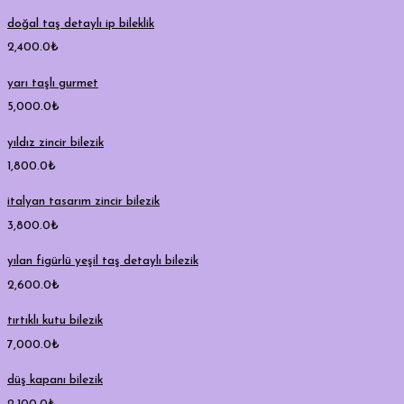
doğal taş detaylı ip bileklik
2,400.0
₺
yarı taşlı gurmet
5,000.0
₺
yıldız zincir bilezik
1,800.0
₺
italyan tasarım zincir bilezik
3,800.0
₺
yılan figürlü yeşil taş detaylı bilezik
2,600.0
₺
tırtıklı kutu bilezik
7,000.0
₺
düş kapanı bilezik