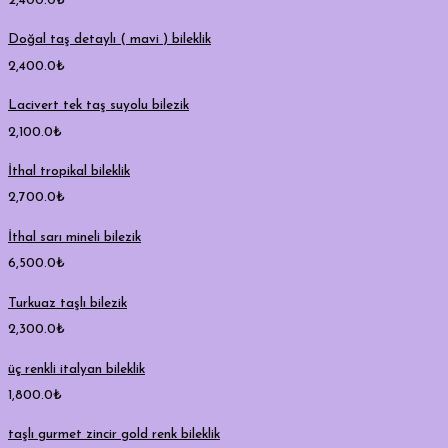
2,400.0
₺
Doğal taş detaylı ( mavi ) bileklik
2,400.0
₺
Lacivert tek taş suyolu bilezik
2,100.0
₺
İthal tropikal bileklik
2,700.0
₺
İthal sarı mineli bilezik
6,500.0
₺
Turkuaz taşlı bilezik
2,300.0
₺
üç renkli italyan bileklik
1,800.0
₺
taşlı gurmet zincir gold renk bileklik