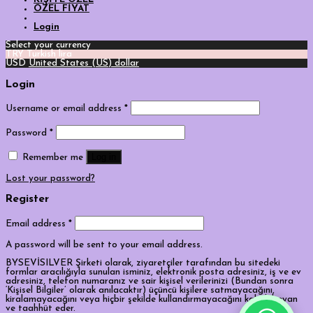
ÖZEL FİYAT
Login
Select your currency
TRY
Turkish lira
USD
United States (US) dollar
Login
Username or email address
*
Password
*
Log in
Remember me
Lost your password?
Register
Email address
*
A password will be sent to your email address.
BYSEVİSILVER Şirketi olarak, ziyaretçiler tarafından bu sitedeki
formlar aracılığıyla sunulan isminiz, elektronik posta adresiniz, iş ve ev
adresiniz, telefon numaranız ve sair kişisel verilerinizi (Bundan sonra
‘Kişisel Bilgiler’ olarak anılacaktır) üçüncü kişilere satmayacağını,
kiralamayacağını veya hiçbir şekilde kullandırmayacağını kabul, beyan
ve taahhüt eder.
Tek Tıkla Ödeme Kolaylığı