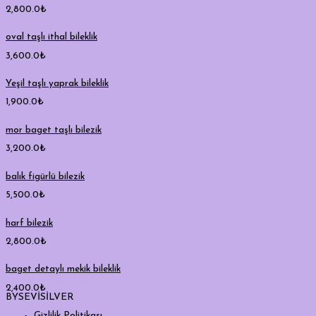
2,800.0
₺
oval taşlı ithal bileklik
3,600.0
₺
Yeşil taşlı yaprak bileklik
1,900.0
₺
mor baget taşlı bilezik
3,200.0
₺
balık figürlü bilezik
5,500.0
₺
harf bilezik
2,800.0
₺
baget detaylı mekik bileklik
2,400.0
₺
BYSEVİSİLVER
Gizlilik Politikası