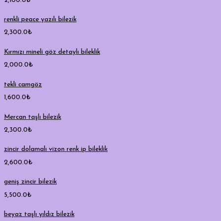
2,100.0
₺
renkli peace yazılı bilezik
2,300.0
₺
Kırmızı mineli göz detaylı bileklik
2,000.0
₺
tekli camgöz
1,600.0
₺
Mercan taşlı bilezik
2,300.0
₺
zincir dolamalı vizon renk ip bileklik
2,600.0
₺
geniş zincir bilezik
5,500.0
₺
beyaz taşlı yıldız bilezik