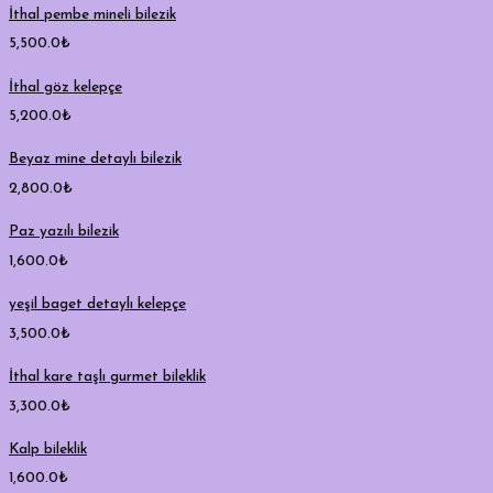
İthal pembe mineli bilezik
5,500.0
₺
İthal göz kelepçe
5,200.0
₺
Beyaz mine detaylı bilezik
2,800.0
₺
Paz yazılı bilezik
1,600.0
₺
yeşil baget detaylı kelepçe
3,500.0
₺
İthal kare taşlı gurmet bileklik
3,300.0
₺
Kalp bileklik
1,600.0
₺