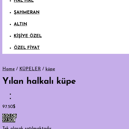
HAL HAL
ŞAHMERAN
ALTIN
KİŞİYE ÖZEL
ÖZEL FİYAT
Home
/
KÜPELER
/
küpe
Yılan halkalı küpe
97.50
$
650.0₺
97.50$
Tek olarak satılmaktadır.