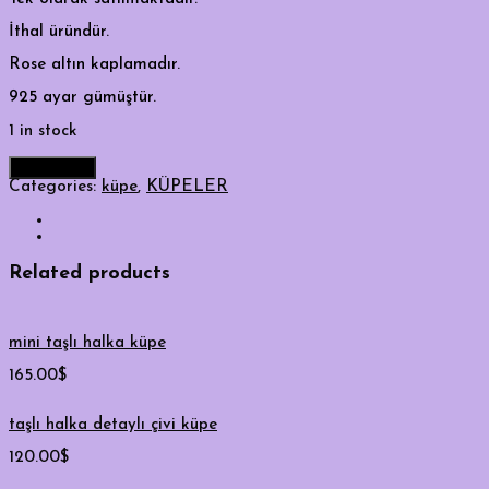
İthal üründür.
Rose altın kaplamadır.
925 ayar gümüştür.
1 in stock
Add to cart
Categories:
küpe
,
KÜPELER
Related products
mini taşlı halka küpe
165.00
$
taşlı halka detaylı çivi küpe
120.00
$