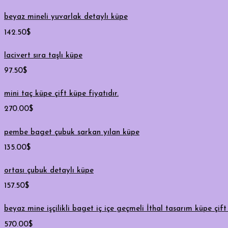
beyaz mineli yuvarlak detaylı küpe
142.50
$
lacivert sıra taşlı küpe
97.50
$
mini taç küpe çift küpe fiyatıdır.
270.00
$
pembe baget çubuk sarkan yılan küpe
135.00
$
ortası çubuk detaylı küpe
157.50
$
beyaz mine işçilikli baget iç içe geçmeli İthal tasarım küpe çift 
570.00
$