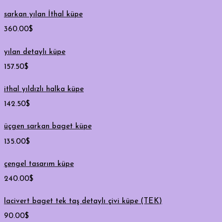
sarkan yılan İthal küpe
360.00
$
yılan detaylı küpe
157.50
$
ithal yıldızlı halka küpe
142.50
$
üçgen sarkan baget küpe
135.00
$
çengel tasarım küpe
240.00
$
lacivert baget tek taş detaylı çivi küpe (TEK)
90.00
$