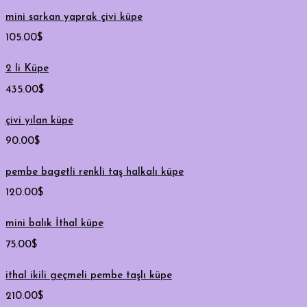
mini sarkan yaprak çivi küpe
105.00
$
2 li Küpe
435.00
$
çivi yılan küpe
90.00
$
pembe bagetli renkli taş halkalı küpe
120.00
$
mini balık İthal küpe
75.00
$
ithal ikili geçmeli pembe taşlı küpe
210.00
$