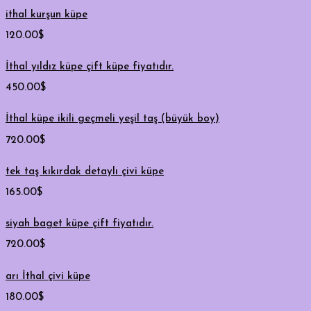
ithal kurşun küpe
120.00
$
İthal yıldız küpe çift küpe fiyatıdır.
450.00
$
İthal küpe ikili geçmeli yeşil taş (büyük boy)
720.00
$
tek taş kıkırdak detaylı çivi küpe
165.00
$
siyah baget küpe çift fiyatıdır.
720.00
$
arı İthal çivi küpe
180.00
$