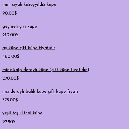
mini siyah kuzeyyıldız küpe
90.00
$
geçmeli çivi küpe
210.00
$
ay küpe çift küpe fiyatıdır
480.00
$
mine kalp detaylı küpe (çift küpe fiyatıdır.)
270.00
$
inci detaylı balık küpe çift küpe fiyatı
375.00
$
yeşil taşlı İthal küpe
97.50
$