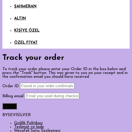
ŞAHMERAN
ALTIN
KİŞİYE ÖZEL
ÖZEL FİYAT
Track your order
To track your order please enter your Order ID in the box below and
press the "Track" button. This was given to you on your receipt and in
the confirmation email you should have received.
Order ID
Billing email
Track
BYSEVİSİLVER
Gizlilik Politikası
Teslimat ve İade
Mesafeli Satış Sözleşmesi