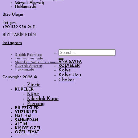
Güvenli Alışveriş
Hakkımızda
Bize Ulaşın
İletişim:
+90 539 256 94 11
BİZİ TAKİP EDİN
Instagram
Search
Gizlilik Politikası
for:
Teslimat ve İade
ANA SAYFA
Mesafeli Satış Sözleşmesi
KOLYELER
Güvenli Alışveriş
Hakkımızda
Kolye
Kolye Ucu
Copyright 2026 ©
Choker
Zincir
KÜPELER
Küpe
Kıkırdak Küpe
Piercing
BİLEZİKLER
YÜZÜKLER
HAL HAL
ŞAHMERAN
ALTIN
KİŞİYE ÖZEL
ÖZEL FİYAT