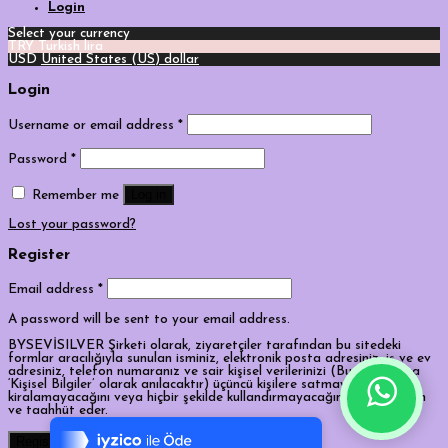
Login
Select your currency
TRY
Turkish lira
USD
United States (US) dollar
Login
Username or email address
*
Password
*
Log in
Remember me
Lost your password?
Register
Email address
*
A password will be sent to your email address.
BYSEVİSILVER Şirketi olarak, ziyaretçiler tarafından bu sitedeki
formlar aracılığıyla sunulan isminiz, elektronik posta adresiniz, iş ve ev
adresiniz, telefon numaranız ve sair kişisel verilerinizi (Bundan sonra
Tek Tıkla Ödeme Kolaylığı
‘Kişisel Bilgiler’ olarak anılacaktır) üçüncü kişilere satmayacağını,
kiralamayacağını veya hiçbir şekilde kullandırmayacağını kabul, beyan
ve taahhüt eder.
7/24 Canlı Destek
Register