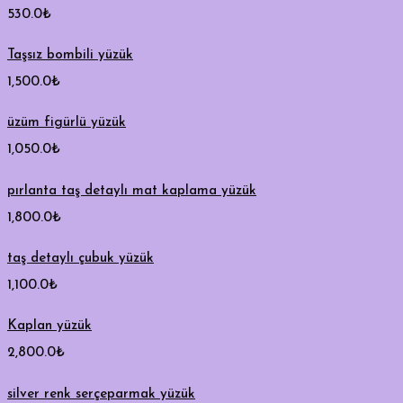
530.0
₺
Taşsız bombili yüzük
1,500.0
₺
üzüm figürlü yüzük
1,050.0
₺
pırlanta taş detaylı mat kaplama yüzük
1,800.0
₺
taş detaylı çubuk yüzük
1,100.0
₺
Kaplan yüzük
2,800.0
₺
silver renk serçeparmak yüzük