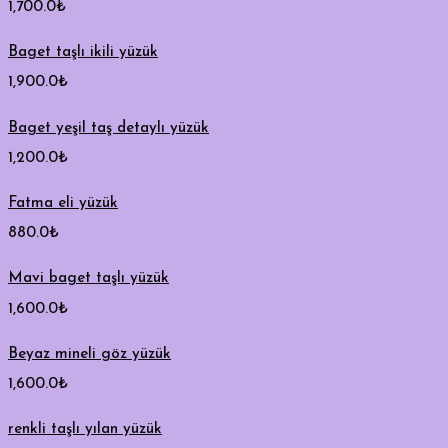
1,700.0
₺
Baget taşlı ikili yüzük
1,900.0
₺
Baget yeşil taş detaylı yüzük
1,200.0
₺
Fatma eli yüzük
880.0
₺
Mavi baget taşlı yüzük
1,600.0
₺
Beyaz mineli göz yüzük
1,600.0
₺
renkli taşlı yılan yüzük