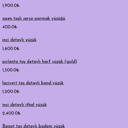
1,900.0
₺
open taşlı serçe parmak yüzüğü
400.0
₺
inci detaylı yüzük
1,600.0
₺
pırlanta taş detaylı harf yüzük (gold)
1,300.0
₺
lacivert taş detaylı band yüzük
1,200.0
₺
inci detaylı ithal yüzük
2,400.0
₺
Baget taş detaylı badem yüzük