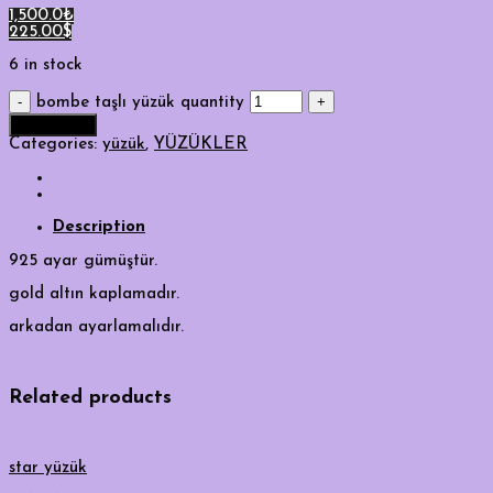
1,500.0₺
225.00$
6 in stock
bombe taşlı yüzük quantity
Add to cart
Categories:
yüzük
,
YÜZÜKLER
Description
925 ayar gümüştür.
gold altın kaplamadır.
arkadan ayarlamalıdır.
Related products
star yüzük