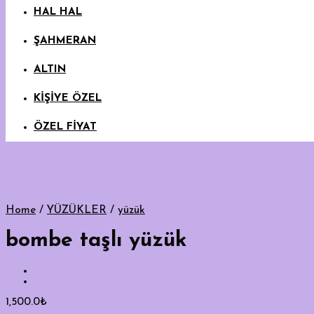
HAL HAL
ŞAHMERAN
ALTIN
KİŞİYE ÖZEL
ÖZEL FİYAT
Home
/
YÜZÜKLER
/
yüzük
bombe taşlı yüzük
1,500.0
₺