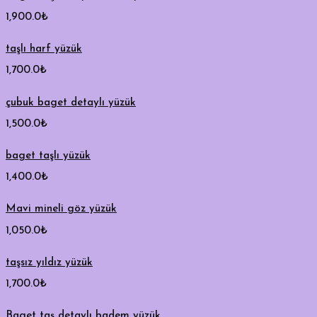
1,900.0
₺
taşlı harf yüzük
1,700.0
₺
çubuk baget detaylı yüzük
1,500.0
₺
baget taşlı yüzük
1,400.0
₺
Mavi mineli göz yüzük
1,050.0
₺
taşsız yıldız yüzük
1,700.0
₺
Baget taş detaylı badem yüzük