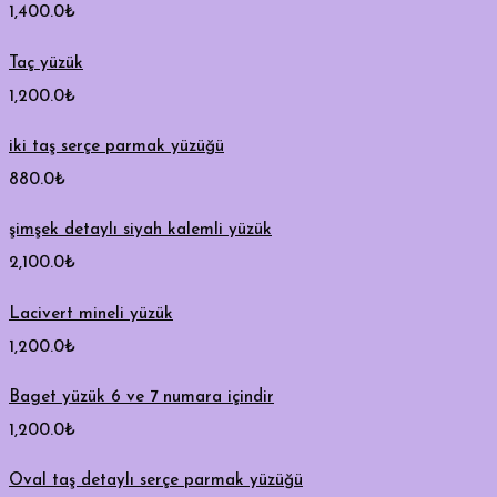
1,400.0
₺
Taç yüzük
1,200.0
₺
iki taş serçe parmak yüzüğü
880.0
₺
şimşek detaylı siyah kalemli yüzük
2,100.0
₺
Lacivert mineli yüzük
1,200.0
₺
Baget yüzük 6 ve 7 numara içindir
1,200.0
₺
Oval taş detaylı serçe parmak yüzüğü