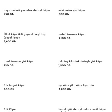
beyaz mineli yuvarlak detaylı küpe
mini melek çivi küpe
950.0
₺
600.0
₺
İthal küpe ikili geçmeli yeşil taş
sedef tasarım küpe
(büyük boy)
2,100.0
₺
5,400.0
₺
ithal tasarım çivi küpe
tek taş kıkırdak detaylı çivi küpe
750.0
₺
1,200.0
₺
6 lı baget küpe
ay küpe çift küpe fiyatıdır
600.0
₺
3,200.0
₺
Sedef göz detaylı arkası incili küpe
2 li Küpe