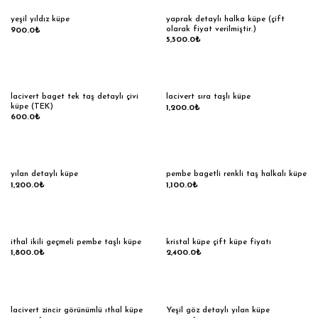
yaprak detaylı halka küpe (çift
yeşil yıldız küpe
olarak fiyat verilmiştir.)
900.0
₺
5,500.0
₺
lacivert baget tek taş detaylı çivi
lacivert sıra taşlı küpe
küpe (TEK)
1,200.0
₺
600.0
₺
yılan detaylı küpe
pembe bagetli renkli taş halkalı küpe
1,200.0
₺
1,100.0
₺
ithal ikili geçmeli pembe taşlı küpe
kristal küpe çift küpe fiyatı
1,800.0
₺
2,400.0
₺
lacivert zincir görünümlü ıthal küpe
Yeşil göz detaylı yılan küpe