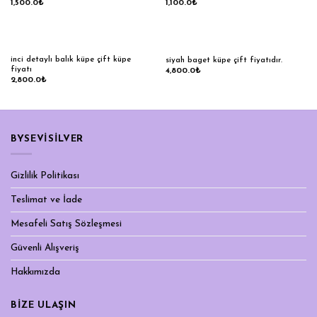
1,500.0
₺
1,100.0
₺
inci detaylı balık küpe çift küpe
siyah baget küpe çift fiyatıdır.
fiyatı
4,800.0
₺
2,800.0
₺
BYSEVİSİLVER
Gizlilik Politikası
Teslimat ve İade
Mesafeli Satış Sözleşmesi
Güvenli Alışveriş
Hakkımızda
BIZE ULAŞIN