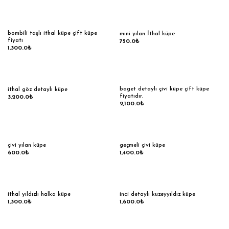
bombili taşlı ithal küpe çift küpe
mini yılan İthal küpe
fiyatı
750.0
₺
1,300.0
₺
baget detaylı çivi küpe çift küpe
ithal göz detaylı küpe
fiyatıdır.
3,200.0
₺
2,100.0
₺
çivi yılan küpe
geçmeli çivi küpe
600.0
₺
1,400.0
₺
ithal yıldızlı halka küpe
inci detaylı kuzeyyıldız küpe
1,300.0
₺
1,600.0
₺