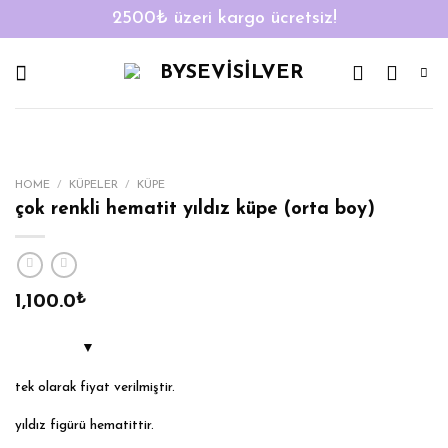
2500₺ üzeri kargo ücretsiz!
Skip
to
content
HOME
/
KÜPELER
/
KÜPE
çok renkli hematit yıldız küpe (orta boy)
1,100.0
₺
tek olarak fiyat verilmiştir.
yıldız figürü hematittir.