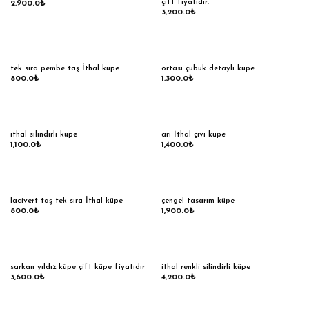
çift fiyatıdır.
2,900.0
₺
3,200.0
₺
tek sıra pembe taş İthal küpe
ortası çubuk detaylı küpe
800.0
₺
1,300.0
₺
ithal silindirli küpe
arı İthal çivi küpe
1,100.0
₺
1,400.0
₺
lacivert taş tek sıra İthal küpe
çengel tasarım küpe
800.0
₺
1,900.0
₺
sarkan yıldız küpe çift küpe fiyatıdır
ithal renkli silindirli küpe
3,600.0
₺
4,200.0
₺