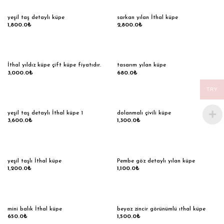
yeşil taş detaylı küpe
sarkan yılan İthal küpe
1,800.0
₺
2,800.0
₺
İthal yıldız küpe çift küpe fiyatıdır.
tasarım yılan küpe
3,000.0
₺
680.0
₺
TRY
yeşil taş detaylı İthal küpe 1
dolanmalı çivili küpe
3,600.0
₺
1,300.0
₺
yeşil taşlı İthal küpe
Pembe göz detaylı yılan küpe
1,200.0
₺
1,100.0
₺
mini balık İthal küpe
beyaz zincir görünümlü ıthal küpe
650.0
₺
1,500.0
₺