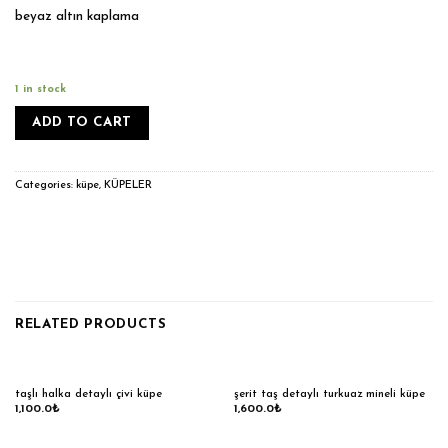
beyaz altın kaplama
1 in stock
ADD TO CART
Categories:
küpe
,
KÜPELER
RELATED PRODUCTS
taşlı halka detaylı çivi küpe
şerit taş detaylı turkuaz mineli küpe
1,100.0
₺
1,600.0
₺