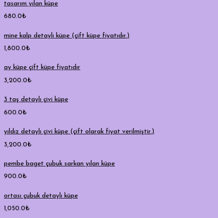
tasarım yılan küpe
680.0
₺
mine kalp detaylı küpe (çift küpe fiyatıdır.)
1,800.0
₺
ay küpe çift küpe fiyatıdır
3,200.0
₺
3 taş detaylı çivi küpe
600.0
₺
yıldız detaylı çivi küpe (çift olarak fiyat verilmiştir.)
3,200.0
₺
pembe baget çubuk sarkan yılan küpe
900.0
₺
ortası çubuk detaylı küpe
1,050.0
₺