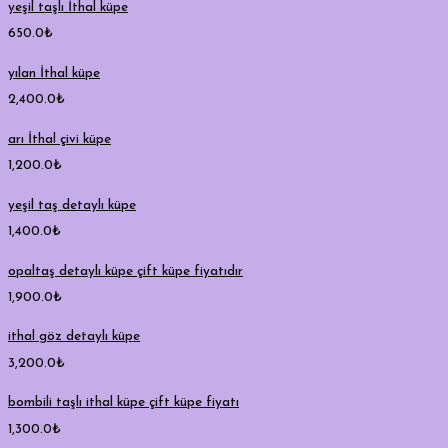
yeşil taşlı İthal küpe
650.0
₺
yılan İthal küpe
2,400.0
₺
arı İthal çivi küpe
1,200.0
₺
yeşil taş detaylı küpe
1,400.0
₺
opaltaş detaylı küpe çift küpe fiyatıdır
1,900.0
₺
ithal göz detaylı küpe
3,200.0
₺
bombili taşlı ithal küpe çift küpe fiyatı
1,300.0
₺