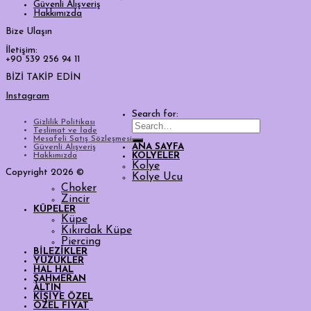
Güvenli Alışveriş
Hakkımızda
Bize Ulaşın
İletişim:
+90 539 256 94 11
BİZİ TAKİP EDİN
Instagram
Search for:
Gizlilik Politikası
Teslimat ve İade
Mesafeli Satış Sözleşmesi
ANA SAYFA
Güvenli Alışveriş
Hakkımızda
KOLYELER
Kolye
Copyright 2026 ©
Kolye Ucu
Choker
Zincir
KÜPELER
Küpe
Kıkırdak Küpe
Piercing
BİLEZİKLER
YÜZÜKLER
HAL HAL
ŞAHMERAN
ALTIN
KİŞİYE ÖZEL
ÖZEL FİYAT