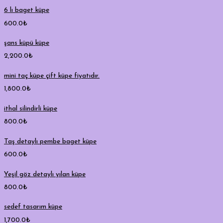
6 lı baget küpe
600.0
₺
şans küpü küpe
2,200.0
₺
mini taç küpe çift küpe fiyatıdır.
1,800.0
₺
ithal silindirli küpe
800.0
₺
Taş detaylı pembe baget küpe
600.0
₺
Yeşil göz detaylı yılan küpe
800.0
₺
sedef tasarım küpe
1,700.0
₺