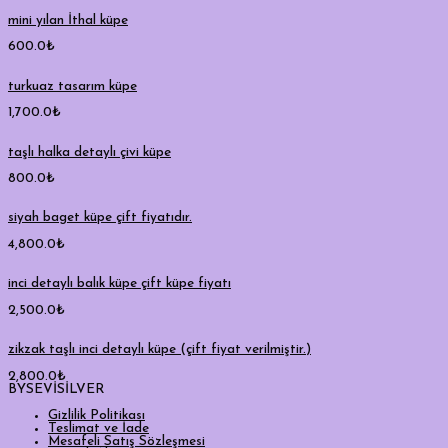
mini yılan İthal küpe
600.0
₺
turkuaz tasarım küpe
1,700.0
₺
taşlı halka detaylı çivi küpe
800.0
₺
siyah baget küpe çift fiyatıdır.
4,800.0
₺
inci detaylı balık küpe çift küpe fiyatı
2,500.0
₺
zikzak taşlı inci detaylı küpe (çift fiyat verilmiştir.)
2,800.0
₺
BYSEVİSİLVER
Gizlilik Politikası
Teslimat ve İade
Mesafeli Satış Sözleşmesi