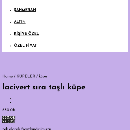
ŞAHMERAN
ALTIN
KİŞİYE ÖZEL
ÖZEL FİYAT
Home
/
KÜPELER
/
küpe
lacivert sıra taşlı küpe
650.0
₺
650.0₺
97.50$
tek olarak fiyatlandırılmıştır.