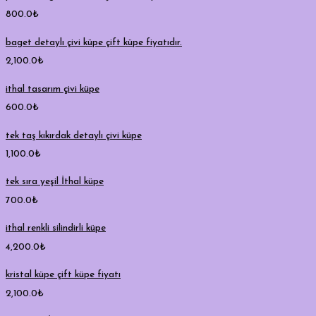
800.0
₺
baget detaylı çivi küpe çift küpe fiyatıdır.
2,100.0
₺
ithal tasarım çivi küpe
600.0
₺
tek taş kıkırdak detaylı çivi küpe
1,100.0
₺
tek sıra yeşil İthal küpe
700.0
₺
ithal renkli silindirli küpe
4,200.0
₺
kristal küpe çift küpe fiyatı
2,100.0
₺