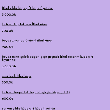
İthal yıldız küpe çift küpe fiyatıdır.
3,000.0
₺
lacivert taş tek sıra İthal küpe
700.0
₺
beyaz zincir görünümlü ıthal küpe
900.0
₺
beyaz mine işçilikli baget iç içe geçmeli İthal tasarım küpe çift
fiyattıdır.
3,800.0
₺
mini balık İthal küpe
500.0
₺
lacivert baget tek taş detaylı çivi küpe (TEK)
600.0
₺
sarkan yıldız küpe çift küpe fiyatıdır