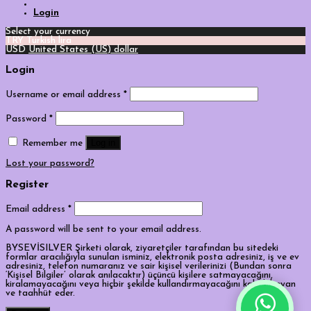
Login
Select your currency
TRY
Turkish lira
USD
United States (US) dollar
Login
Username or email address
*
Password
*
Log in
Remember me
Lost your password?
Register
Email address
*
A password will be sent to your email address.
BYSEVİSILVER Şirketi olarak, ziyaretçiler tarafından bu sitedeki
formlar aracılığıyla sunulan isminiz, elektronik posta adresiniz, iş ve ev
adresiniz, telefon numaranız ve sair kişisel verilerinizi (Bundan sonra
‘Kişisel Bilgiler’ olarak anılacaktır) üçüncü kişilere satmayacağını,
kiralamayacağını veya hiçbir şekilde kullandırmayacağını kabul, beyan
ve taahhüt eder.
Tek Tıkla Ödeme Kolaylığı