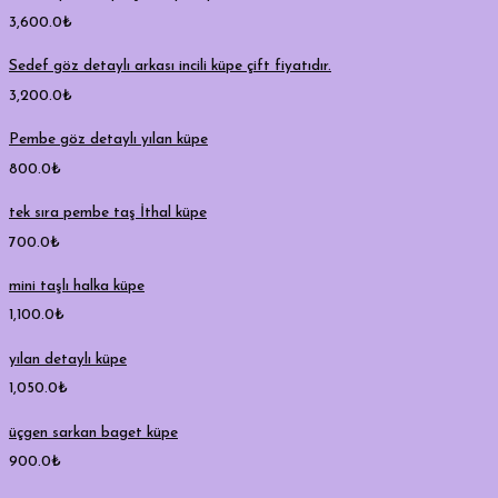
3,600.0
₺
Sedef göz detaylı arkası incili küpe çift fiyatıdır.
3,200.0
₺
Pembe göz detaylı yılan küpe
800.0
₺
tek sıra pembe taş İthal küpe
700.0
₺
mini taşlı halka küpe
1,100.0
₺
yılan detaylı küpe
1,050.0
₺
üçgen sarkan baget küpe
900.0
₺