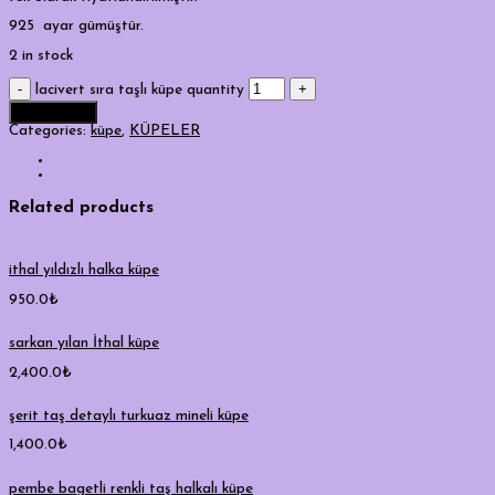
925 ayar gümüştür.
2 in stock
lacivert sıra taşlı küpe quantity
Add to cart
Categories:
küpe
,
KÜPELER
Related products
ithal yıldızlı halka küpe
950.0
₺
sarkan yılan İthal küpe
2,400.0
₺
şerit taş detaylı turkuaz mineli küpe
1,400.0
₺
pembe bagetli renkli taş halkalı küpe