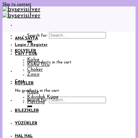
Skip to content
Search for:
ANA SAYFA
Login / Register
KOLYELER
Cart /
0.0
₺
Kolye
No products in the cart.
Kolye Ucu
Choker
Zincir
Cart
KÜPELER
No products in the cart.
Küpe
Kıkırdak Küpe
Search for:
Piercing
BİLEZİKLER
YÜZÜKLER
HAL HAL