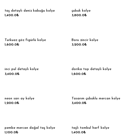
taş detaylı deniz kabuğu kolye
çubuk kolye
1,400.0
₺
3,800.0
₺
Turkuaz göz figürlü kolye
Boru zincir kolye
1,600.0
₺
3,200.0
₺
inci pul detaylı kolye
dorika top detaylı kolye
3,400.0
₺
1,600.0
₺
neon sarı ay kolye
Tasarım çubuklu mercan kolye
1,200.0
₺
3,400.0
₺
pembe mercan doğal taş kolye
taşlı tombul harf kolye
1,100.0
₺
1,400.0
₺