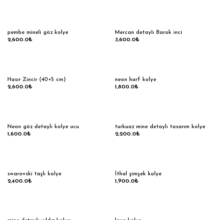
pembe mineli göz kolye
Mercan detayIı Barok inci
2,600.0
₺
3,600.0
₺
Hasır Zincir (40+5 cm)
neon harf kolye
2,600.0
₺
1,800.0
₺
Neon göz detaylı kolye ucu
turkuaz mine detaylı tasarım kolye
1,600.0
₺
2,200.0
₺
swarovski taşlı kolye
İthal şimşek kolye
2,400.0
₺
1,900.0
₺