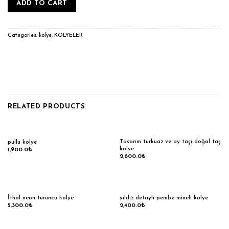
ADD TO CART
Categories:
kolye
,
KOLYELER
RELATED PRODUCTS
Tasarım turkuaz ve ay taşı doğal taş
pullu kolye
kolye
1,900.0
₺
2,600.0
₺
İthal neon turuncu kolye
yıldız detaylı pembe mineli kolye
5,300.0
₺
2,400.0
₺