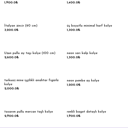
1,900.0
₺
1,400.0
₺
İtalyan zincir (90 cm)
üç boyutlu minimal harf kolye
3,200.0
₺
1,300.0
₺
Uzun pullu ay taşı kolye (100 cm)
neon sarı kalp kolye
2,600.0
₺
1,300.0
₺
turkuaz mine işçilikli anahtar figürlü
neon pembe ay kolye
kolye
1,200.0
₺
2,000.0
₺
tasarım pullu mercan taşlı kolye
renkli baget detaylı kolye
2,900.0
₺
1,900.0
₺