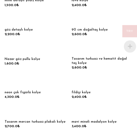
mine detaylı yıldız kolye
love kolye
1,500.0
₺
2,400.0
₺
göz detaylı kolye
90 cm doğaltaş kolye
TRY
2,200.0
₺
2,600.0
₺
Tasarım turkuaz ve hematit doğal
Nazar göz pullu kolye
taş kolye
1,600.0
₺
2,600.0
₺
neon çok figürlü kolye
fildişi kolye
4,300.0
₺
2,400.0
₺
Tasarım mercan turkuaz plakalı kolye
mavi mineli madalyon kolye
2,700.0
₺
3,400.0
₺