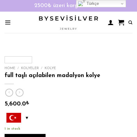
Türkçe
2500₺ üzeri kargo ücretsiz!
Skip
to
content
HOME
/
KOLYELER
/
KOLYE
full taşlı açılabilen madalyon kolye
5,600.0
₺
1 in stock