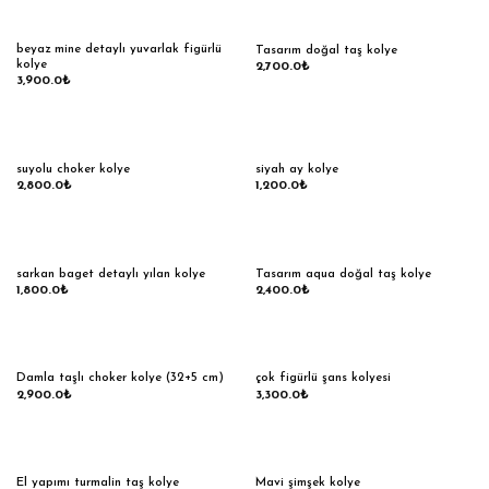
beyaz mine detaylı yuvarlak figürlü
Tasarım doğal taş kolye
kolye
2,700.0
₺
3,900.0
₺
suyolu choker kolye
siyah ay kolye
2,800.0
₺
1,200.0
₺
sarkan baget detaylı yılan kolye
Tasarım aqua doğal taş kolye
1,800.0
₺
2,400.0
₺
Damla taşlı choker kolye (32+5 cm)
çok figürlü şans kolyesi
2,900.0
₺
3,300.0
₺
El yapımı turmalin taş kolye
Mavi şimşek kolye