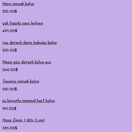
Mavi şimşek kolye
210.00
$
çok figürlü şans kolyesi
495.00
$
taş detaylı deniz kabuğu kolye
210.00
$
Neon göz detaylı kolye ucu
240.00
$
Turuncu şimşek kolye
210.00
$
üç boyutlu minimal harf kolye
195.00
$
Hasır Zincir ( 60+ 5 cm)
585.00
$