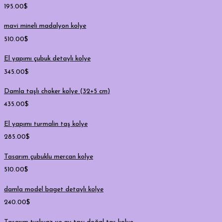
195.00
$
mavi mineli madalyon kolye
510.00
$
El yapımı çubuk detaylı kolye
345.00
$
Damla taşlı choker kolye (32+5 cm)
435.00
$
El yapımı turmalin taş kolye
285.00
$
Tasarım çubuklu mercan kolye
510.00
$
damla model baget detaylı kolye
240.00
$