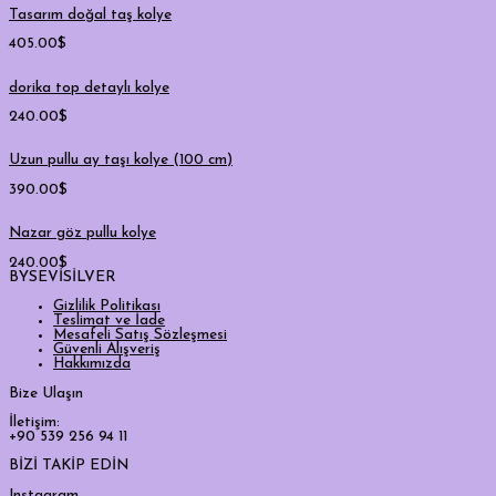
Tasarım doğal taş kolye
405.00
$
dorika top detaylı kolye
240.00
$
Uzun pullu ay taşı kolye (100 cm)
390.00
$
Nazar göz pullu kolye
240.00
$
BYSEVİSİLVER
Gizlilik Politikası
Teslimat ve İade
Mesafeli Satış Sözleşmesi
Güvenli Alışveriş
Hakkımızda
Bize Ulaşın
İletişim:
+90 539 256 94 11
BİZİ TAKİP EDİN
Instagram