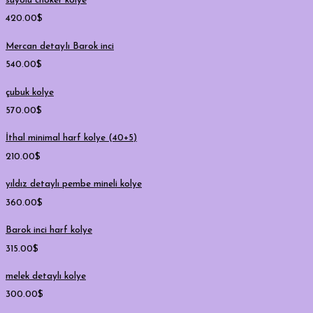
suyolu choker kolye
420.00
$
Mercan detayIı Barok inci
540.00
$
çubuk kolye
570.00
$
İthal minimal harf kolye (40+5)
210.00
$
yıldız detaylı pembe mineli kolye
360.00
$
Barok inci harf kolye
315.00
$
melek detaylı kolye
300.00
$