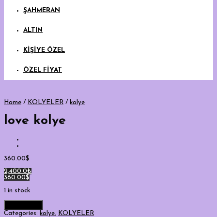
ŞAHMERAN
ALTIN
KİŞİYE ÖZEL
ÖZEL FİYAT
Home
/
KOLYELER
/
kolye
love kolye
360.00
$
2,400.0₺
360.00$
1 in stock
Add to cart
Categories:
kolye
,
KOLYELER