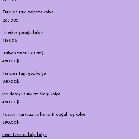
285.00
$
Turkuaz taşlı yelpaze kolye
285.00
$
İki erkek çocuğu kolye
315.00
$
İtalyan zincir (90 cm)
480.00
$
Turkuaz taşlı göz kolye
240.00
$
inci detaylı turkuaz fildişi kolye
480.00
$
Tasarım turkuaz ve hematit doğal taş kolye
390.00
$
neon turuncu kalp kolye