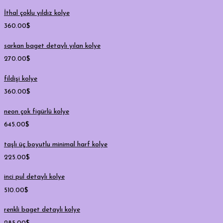
İthal çoklu yıldız kolye
360.00
$
sarkan baget detaylı yılan kolye
270.00
$
fildişi kolye
360.00
$
neon çok figürlü kolye
645.00
$
taşlı üç boyutlu minimal harf kolye
225.00
$
inci pul detaylı kolye
510.00
$
renkli baget detaylı kolye