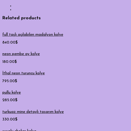
Related products
full taşlı açılabilen madalyon kolye
840.00
$
neon pembe ay kolye
180.00
$
İthal neon turuncu kolye
795.00
$
pullu kolye
285.00
$
turkuaz mine detaylı tasarım kolye
330.00
$