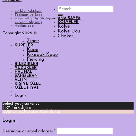
Search
Gizlilik Politikası
for:
Teslimat ve İade
ANA SAYFA
Mesafeli Satış Sözleşmesi
KOLYELER
Güvenli Alışveriş
Hakkımızda
Kolye
Kolye Ucu
Copyright 2026 ©
Choker
Zincir
KÜPELER
Küpe
Kıkırdak Küpe
Piercing
BİLEZİKLER
YÜZÜKLER
HAL HAL
ŞAHMERAN
ALTIN
KİŞİYE ÖZEL
ÖZEL FİYAT
Login
Select your currency
TRY
Turkish lira
USD
United States (US) dollar
Login
Username or email address
*