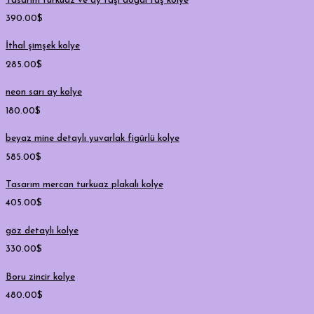
Tasarım turkuaz ve ay taşı doğal taş kolye
390.00
$
İthal şimşek kolye
285.00
$
neon sarı ay kolye
180.00
$
beyaz mine detaylı yuvarlak figürlü kolye
585.00
$
Tasarım mercan turkuaz plakalı kolye
405.00
$
göz detaylı kolye
330.00
$
Boru zincir kolye
480.00
$