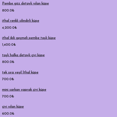
Pembe göz detaylı yılan küpe
800.0
₺
ithal renkli silindirli küpe
4,200.0
₺
ithal ikili geçmeli pembe taşlı küpe
1,400.0
₺
taşlı halka detaylı çivi küpe
800.0
₺
tek sıra yeşil İthal küpe
700.0
₺
mini sarkan yaprak çivi küpe
700.0
₺
çivi yılan küpe
600.0
₺