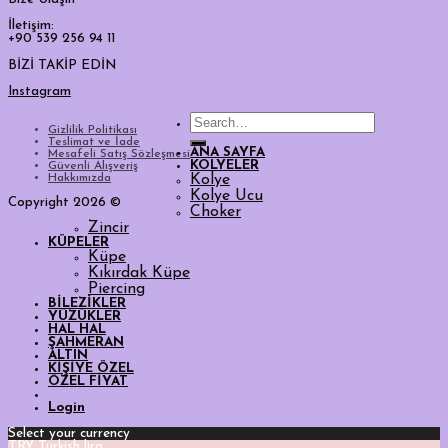
İletişim:
+90 539 256 94 11
BİZİ TAKİP EDİN
Instagram
Search
Gizlilik Politikası
for:
Teslimat ve İade
ANA SAYFA
Mesafeli Satış Sözleşmesi
KOLYELER
Güvenli Alışveriş
Hakkımızda
Kolye
Kolye Ucu
Copyright 2026 ©
Choker
Zincir
KÜPELER
Küpe
Kıkırdak Küpe
Piercing
BİLEZİKLER
YÜZÜKLER
HAL HAL
ŞAHMERAN
ALTIN
KİŞİYE ÖZEL
ÖZEL FİYAT
Login
Select your currency
TRY
Turkish lira