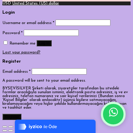
USD
United States (US) dollar
Login
Username or email address
*
Password
*
Log in
Remember me
Lost your password?
Register
Email address
*
A password will be sent to your email address.
BYSEVİSILVER Şirketi olarak, ziyaretçiler tarafından bu sitedeki
formlar aracılığıyla sunulan isminiz, elektronik posta adresiniz, iş ve ev
adresiniz, telefon numaranız ve sair kişisel verilerinizi (Bundan sonra
‘Kişisel Bilgiler’ olarak anılacaktır) üçüncü kişilere satmayacağını,
kiralamayacağını veya hiçbir şekilde kullandırmayacağını kabul, beyan
ve taahhüt eder.
Tek Tıkla Ödeme Kolaylığı
Register
7/24 Canlı Destek
%100 Sorunsuz Alışveriş