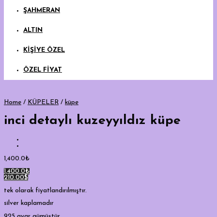
ŞAHMERAN
ALTIN
KİŞİYE ÖZEL
ÖZEL FİYAT
Home
/
KÜPELER
/
küpe
inci detaylı kuzeyyıldız küpe
1,400.0
₺
1,400.0₺
210.00$
tek olarak fiyatlandırılmıştır.
silver kaplamadır
925 ayar gümüştür.