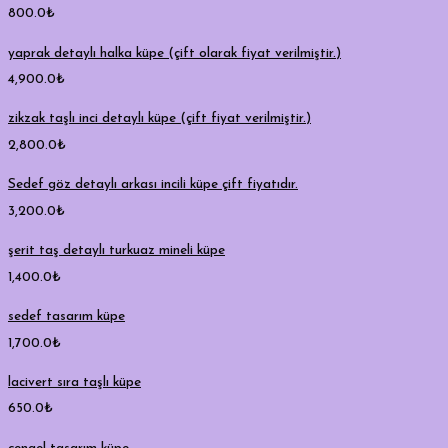
800.0
₺
yaprak detaylı halka küpe (çift olarak fiyat verilmiştir.)
4,900.0
₺
zikzak taşlı inci detaylı küpe (çift fiyat verilmiştir.)
2,800.0
₺
Sedef göz detaylı arkası incili küpe çift fiyatıdır.
3,200.0
₺
şerit taş detaylı turkuaz mineli küpe
1,400.0
₺
sedef tasarım küpe
1,700.0
₺
lacivert sıra taşlı küpe
650.0
₺