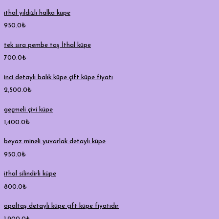
ithal yıldızlı halka küpe
950.0
₺
tek sıra pembe taş İthal küpe
700.0
₺
inci detaylı balık küpe çift küpe fiyatı
2,500.0
₺
geçmeli çivi küpe
1,400.0
₺
beyaz mineli yuvarlak detaylı küpe
950.0
₺
ithal silindirli küpe
800.0
₺
opaltaş detaylı küpe çift küpe fiyatıdır