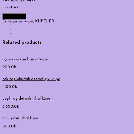
1 in stock
Add to cart
Categories:
küpe
,
KÜPELER
Related products
üçgen sarkan baget küpe
900.0
₺
tek taş kıkırdak detaylı çivi küpe
1,100.0
₺
yeşil taş detaylı İthal küpe 1
3,600.0
₺
mini yılan İthal küpe
600.0
₺