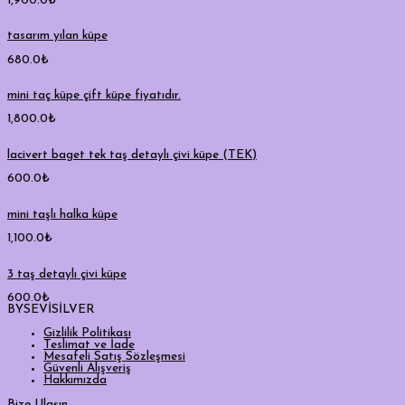
1,900.0
₺
tasarım yılan küpe
680.0
₺
mini taç küpe çift küpe fiyatıdır.
1,800.0
₺
lacivert baget tek taş detaylı çivi küpe (TEK)
600.0
₺
mini taşlı halka küpe
1,100.0
₺
3 taş detaylı çivi küpe
600.0
₺
BYSEVİSİLVER
Gizlilik Politikası
Teslimat ve İade
Mesafeli Satış Sözleşmesi
Güvenli Alışveriş
Hakkımızda
Bize Ulaşın