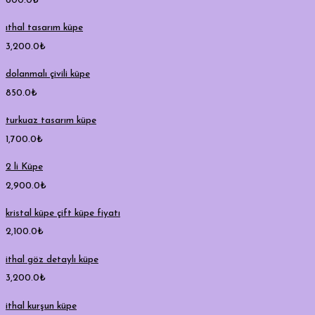
600.0
₺
ıthal tasarım küpe
3,200.0
₺
dolanmalı çivili küpe
850.0
₺
turkuaz tasarım küpe
1,700.0
₺
2 li Küpe
2,900.0
₺
kristal küpe çift küpe fiyatı
2,100.0
₺
ithal göz detaylı küpe
3,200.0
₺
ithal kurşun küpe