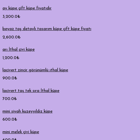
ay küpe çift küpe fiyatıdır
3,200.0
₺
beyaz taş detaylı tasarım küpe çift küpe fiyatı
2,600.0
₺
arı İthal çivi küpe
1,200.0
₺
lacivert zincir görünümlü ıthal küpe
900.0
₺
lacivert taş tek sıra İthal küpe
700.0
₺
mini siyah kuzeyyıldız küpe
600.0
₺
mini melek çivi küpe