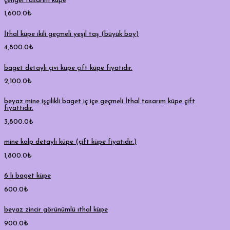
çengel tasarım küpe
1,600.0
₺
İthal küpe ikili geçmeli yeşil taş (büyük boy)
4,800.0
₺
baget detaylı çivi küpe çift küpe fiyatıdır.
2,100.0
₺
beyaz mine işçilikli baget iç içe geçmeli İthal tasarım küpe çift
fiyattıdır.
3,800.0
₺
mine kalp detaylı küpe (çift küpe fiyatıdır.)
1,800.0
₺
6 lı baget küpe
600.0
₺
beyaz zincir görünümlü ıthal küpe
900.0
₺