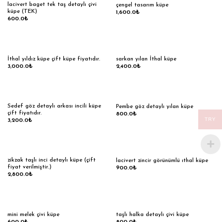
lacivert baget tek taş detaylı çivi
çengel tasarım küpe
küpe (TEK)
1,600.0
₺
600.0
₺
İthal yıldız küpe çift küpe fiyatıdır.
sarkan yılan İthal küpe
3,000.0
₺
2,400.0
₺
Sedef göz detaylı arkası incili küpe
Pembe göz detaylı yılan küpe
çift fiyatıdır.
800.0
₺
TRY
3,200.0
₺
zikzak taşlı inci detaylı küpe (çift
lacivert zincir görünümlü ıthal küpe
fiyat verilmiştir.)
900.0
₺
2,800.0
₺
mini melek çivi küpe
taşlı halka detaylı çivi küpe