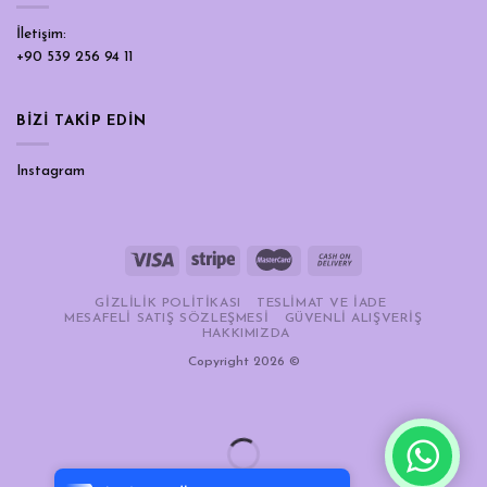
İletişim:
+90 539 256 94 11
BİZİ TAKİP EDİN
Instagram
GIZLILIK POLITIKASI
TESLIMAT VE İADE
MESAFELI SATIŞ SÖZLEŞMESI
GÜVENLI ALIŞVERIŞ
HAKKIMIZDA
Copyright 2026 ©
Tek Tıkla Ödeme Kolaylığı
7/24 Canlı Destek