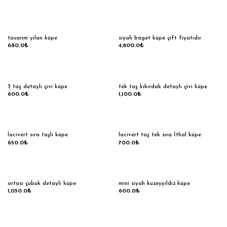
tasarım yılan küpe
siyah baget küpe çift fiyatıdır.
680.0
₺
4,800.0
₺
3 taş detaylı çivi küpe
tek taş kıkırdak detaylı çivi küpe
600.0
₺
1,100.0
₺
lacivert sıra taşlı küpe
lacivert taş tek sıra İthal küpe
650.0
₺
700.0
₺
ortası çubuk detaylı küpe
mini siyah kuzeyyıldız küpe
1,050.0
₺
600.0
₺