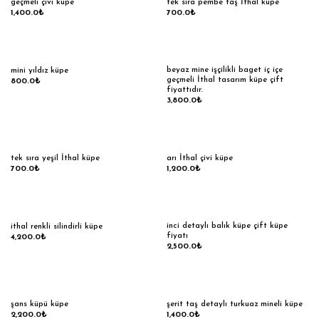
geçmeli çivi küpe
tek sıra pembe taş İthal küpe
1,400.0
₺
700.0
₺
beyaz mine işçilikli baget iç içe
mini yıldız küpe
geçmeli İthal tasarım küpe çift
800.0
₺
fiyattıdır.
3,800.0
₺
tek sıra yeşil İthal küpe
arı İthal çivi küpe
700.0
₺
1,200.0
₺
inci detaylı balık küpe çift küpe
ithal renkli silindirli küpe
fiyatı
4,200.0
₺
2,500.0
₺
şans küpü küpe
şerit taş detaylı turkuaz mineli küpe
2,200.0
₺
1,400.0
₺