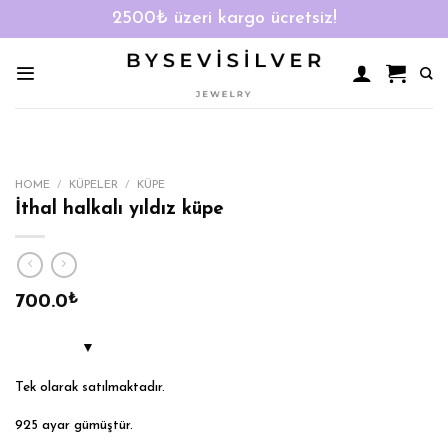
2500₺ üzeri kargo ücretsiz!
Skip
to
content
HOME
/
KÜPELER
/
KÜPE
İthal halkalı yıldız küpe
700.0
₺
Tek olarak satılmaktadır.
925 ayar gümüştür.