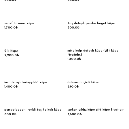
600.0
₺
800.0
₺
sedef tasarım küpe
Taş detaylı pembe baget küpe
1,700.0
₺
600.0
₺
mine kalp detaylı küpe (çift küpe
2 li Küpe
fiyatıdır.)
2,900.0
₺
1,800.0
₺
inci detaylı kuzeyyıldız küpe
dolanmalı çivili küpe
1,400.0
₺
850.0
₺
pembe bagetli renkli taş halkalı küpe
sarkan yıldız küpe çift küpe fiyatıdır
800.0
₺
3,600.0
₺