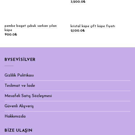
3,200.0
₺
pembe baget çubuk sarkan yılan
kristal küpe çift küpe fiyatı
küpe
2,100.0
₺
900.0
₺
BYSEVİSİLVER
Gizlilik Politikası
Teslimat ve İade
Mesafeli Satış Sözleşmesi
Güvenli Alışveriş
Hakkımızda
BIZE ULAŞIN