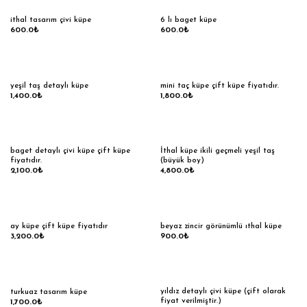
ithal tasarım çivi küpe
6 lı baget küpe
600.0
₺
600.0
₺
yeşil taş detaylı küpe
mini taç küpe çift küpe fiyatıdır.
1,400.0
₺
1,800.0
₺
baget detaylı çivi küpe çift küpe
İthal küpe ikili geçmeli yeşil taş
fiyatıdır.
(büyük boy)
2,100.0
₺
4,800.0
₺
ay küpe çift küpe fiyatıdır
beyaz zincir görünümlü ıthal küpe
3,200.0
₺
900.0
₺
yıldız detaylı çivi küpe (çift olarak
turkuaz tasarım küpe
fiyat verilmiştir.)
1,700.0
₺