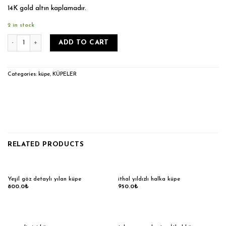
14K gold altın kaplamadır.
2 in stock
İthal halkalı yıldız küpe quantity
ADD TO CART
Categories:
küpe
,
KÜPELER
RELATED PRODUCTS
Yeşil göz detaylı yılan küpe
ithal yıldızlı halka küpe
800.0
₺
950.0
₺