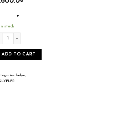
,600.0
₺
in stock
rmızı pembe geçişli kalp kolye quantity
ADD TO CART
tegories:
kolye
,
OLYELER