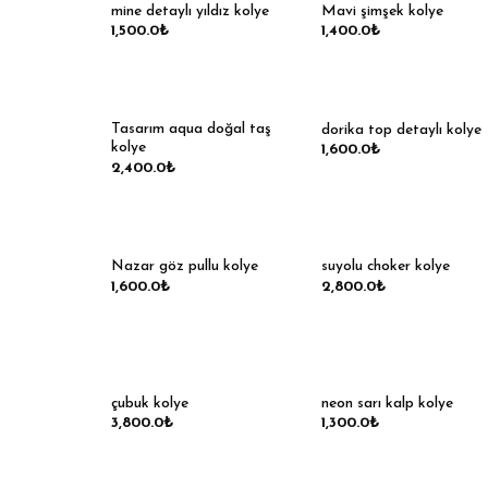
mine detaylı yıldız kolye
Mavi şimşek kolye
1,500.0
₺
1,400.0
₺
Tasarım aqua doğal taş
dorika top detaylı kolye
kolye
1,600.0
₺
2,400.0
₺
Nazar göz pullu kolye
suyolu choker kolye
1,600.0
₺
2,800.0
₺
çubuk kolye
neon sarı kalp kolye
3,800.0
₺
1,300.0
₺