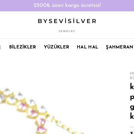
2500₺ üzeri kargo ücretsiz!
BİLEZİKLER
YÜZÜKLER
HAL HAL
ŞAHMERAN
H
K
k
g
k