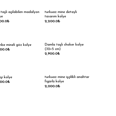
l taşlı açılabilen madalyon
turkuaz mine detaylı
ye
tasarım kolye
00.0
₺
2,200.0
₺
Damla taşlı choker kolye
be mineli göz kolye
(32+5 cm)
600.0
₺
2,900.0
₺
turkuaz mine işçilikli anahtar
dişi kolye
figürlü kolye
400.0
₺
2,000.0
₺