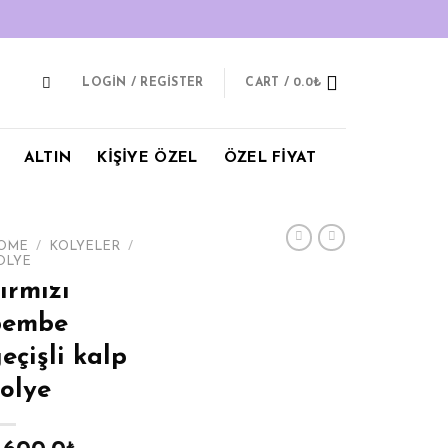
LOGIN / REGISTER
CART /
0.0
₺
ALTIN
KİŞİYE ÖZEL
ÖZEL FİYAT
OME
/
KOLYELER
/
OLYE
ırmızı
pembe
eçişli kalp
olye