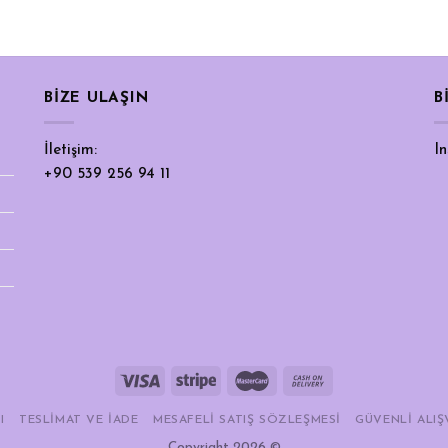
BIZE ULAŞIN
B
İletişim:
I
+90 539 256 94 11
I
TESLIMAT VE İADE
MESAFELI SATIŞ SÖZLEŞMESI
GÜVENLI ALIŞ
Copyright 2026 ©