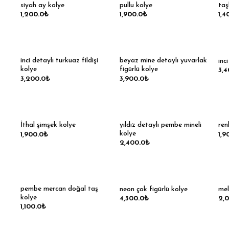
siyah ay kolye
pullu kolye
taş
1,200.0
₺
1,900.0
₺
1,4
inci detaylı turkuaz fildişi
beyaz mine detaylı yuvarlak
inc
kolye
figürlü kolye
3,4
3,200.0
₺
3,900.0
₺
yıldız detaylı pembe mineli
İthal şimşek kolye
ren
kolye
1,900.0
₺
1,9
2,400.0
₺
pembe mercan doğal taş
neon çok figürlü kolye
mel
kolye
4,300.0
₺
2,
1,100.0
₺