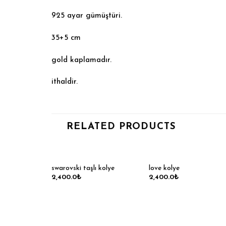
925 ayar gümüştüri.
35+5 cm
gold kaplamadır.
ithaldir.
RELATED PRODUCTS
swarovski taşlı kolye
love kolye
2,400.0
₺
2,400.0
₺