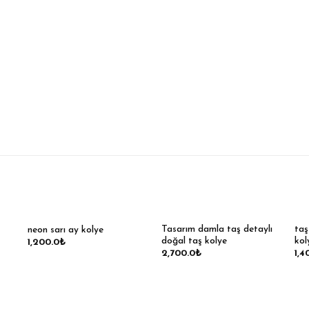
Tasarım damla taş detaylı
taş
neon sarı ay kolye
doğal taş kolye
kol
1,200.0
₺
2,700.0
₺
1,4