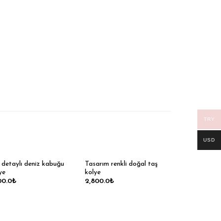
TRY
USD
 detaylı deniz kabuğu
Tasarım renkli doğal taş
ye
kolye
00.0
₺
2,800.0
₺