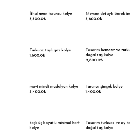
İthal neon turuncu kolye
Mercan detayIı Barok inc
5,300.0
₺
3,600.0
₺
Tasarım hematit ve turk
Turkuaz taşlı göz kolye
doğal taş kolye
1,600.0
₺
2,600.0
₺
mavi mineli madalyon kolye
Turuncu şimşek kolye
3,400.0
₺
1,400.0
₺
taşlı üç boyutlu minimal harf
Tasarım turkuaz ve ay ta
kolye
doğal taş kolye