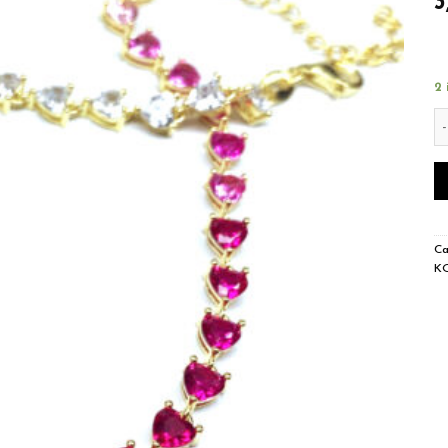
3
2 
kı
Ca
K