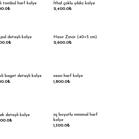
lı tombul harf kolye
İthal çoklu yıldız kolye
00.0
₺
2,400.0
₺
i pul detaylı kolye
Hasır Zincir (40+5 cm)
00.0
₺
2,600.0
₺
kli baget detaylı kolye
neon harf kolye
00.0
₺
1,800.0
₺
üç boyutlu minimal harf
ek detaylı kolye
kolye
000.0
₺
1,300.0
₺