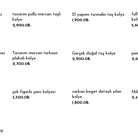
tasarım pullu mercan taşlı
ful
i
El yapımı turmalin taş kolye
kolye
kol
1,900.0
₺
2,900.0
₺
5,6
uaz
Tasarım mercan turkuaz
Gerçek doğal taş kolye
pem
plakalı kolye
2,900.0
₺
2,
2,700.0
₺
sarkan baget detaylı yılan
çok figürlü şans kolyesi
fil
kolye
3,300.0
₺
2,
1,800.0
₺
şı