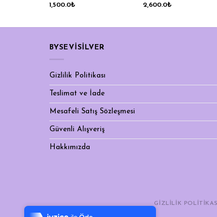
1,500.0
₺
2,600.0
₺
BYSEVİSİLVER
Gizlilik Politikası
Teslimat ve İade
Mesafeli Satış Sözleşmesi
Güvenli Alışveriş
Hakkımızda
Tek Tıkla Ödeme Kolaylığı
GIZLILIK POLITIKAS
7/24 Canlı Destek