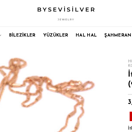
BİLEZİKLER
YÜZÜKLER
HAL HAL
ŞAHMERAN
H
K
İ
(
3
İt