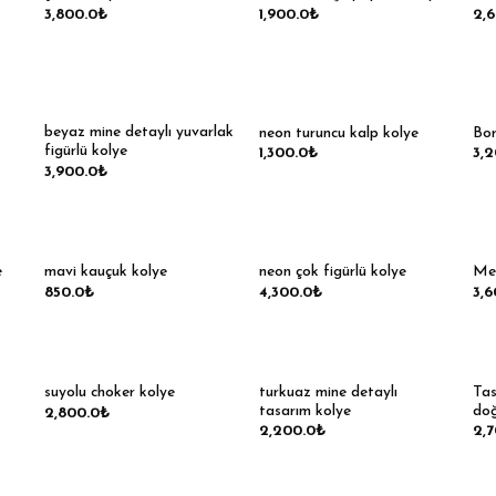
3,800.0
₺
1,900.0
₺
2,
beyaz mine detaylı yuvarlak
neon turuncu kalp kolye
Bor
figürlü kolye
1,300.0
₺
3,
3,900.0
₺
e
mavi kauçuk kolye
neon çok figürlü kolye
Mer
850.0
₺
4,300.0
₺
3,6
turkuaz mine detaylı
Tas
suyolu choker kolye
tasarım kolye
doğ
2,800.0
₺
2,200.0
₺
2,