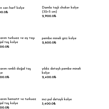
Damla taşlı choker kolye
n sarı harf kolye
(32+5 cm)
00.0
₺
2,900.0
₺
arım turkuaz ve ay taşı
pembe mineli göz kolye
al taş kolye
2,600.0
₺
600.0
₺
arım renkli doğal taş
yıldız detaylı pembe mineli
ye
kolye
800.0
₺
2,400.0
₺
arım hematit ve turkuaz
inci pul detaylı kolye
al taş kolye
3,400.0
₺
600.0
₺