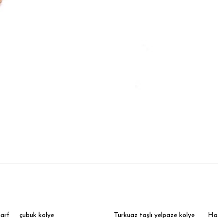
harf
çubuk kolye
Turkuaz taşlı yelpaze kolye
Has