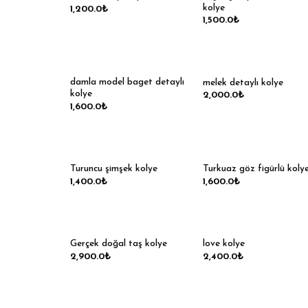
kolye
1,200.0
₺
1,500.0
₺
damla model baget detaylı
melek detaylı kolye
kolye
2,000.0
₺
1,600.0
₺
Turuncu şimşek kolye
Turkuaz göz figürlü koly
1,400.0
₺
1,600.0
₺
Gerçek doğal taş kolye
love kolye
2,900.0
₺
2,400.0
₺