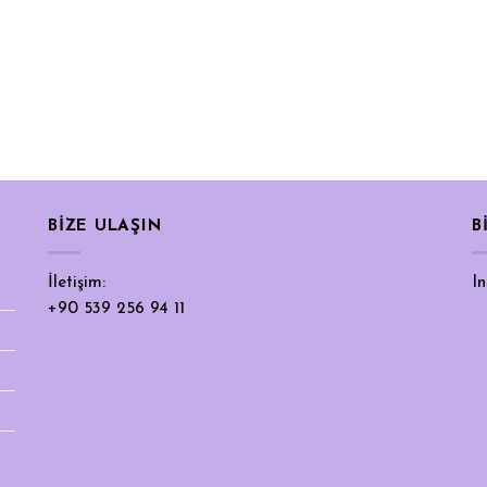
BIZE ULAŞIN
B
İletişim:
I
+90 539 256 94 11