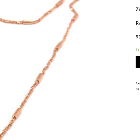
Zi
R
9
1 
Ca
K