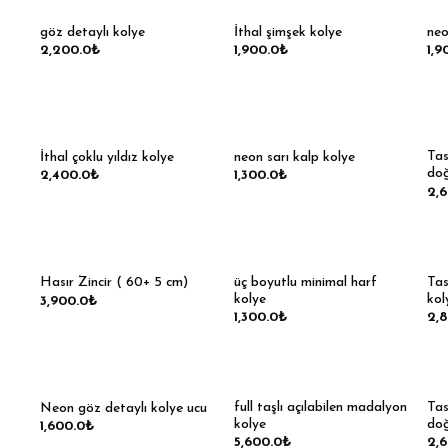
göz detaylı kolye
İthal şimşek kolye
neo
2,200.0
₺
1,900.0
₺
1,9
Tas
İthal çoklu yıldız kolye
neon sarı kalp kolye
doğ
2,400.0
₺
1,300.0
₺
2,
üç boyutlu minimal harf
Tas
Hasır Zincir ( 60+ 5 cm)
kolye
kol
3,900.0
₺
1,300.0
₺
2,
full taşlı açılabilen madalyon
Tas
Neon göz detaylı kolye ucu
kolye
doğ
1,600.0
₺
5,600.0
₺
2,