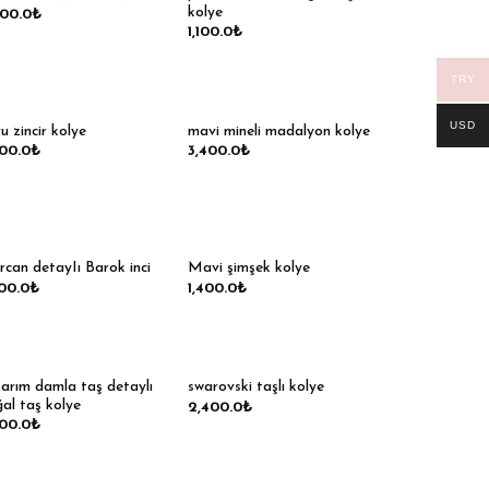
kolye
600.0
₺
1,100.0
₺
TRY
USD
u zincir kolye
mavi mineli madalyon kolye
200.0
₺
3,400.0
₺
can detayIı Barok inci
Mavi şimşek kolye
00.0
₺
1,400.0
₺
arım damla taş detaylı
swarovski taşlı kolye
al taş kolye
2,400.0
₺
700.0
₺