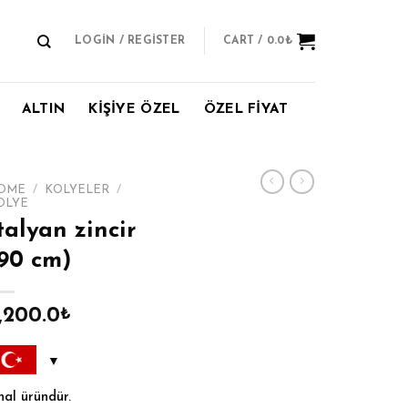
LOGIN / REGISTER
CART /
0.0
₺
ALTIN
KİŞİYE ÖZEL
ÖZEL FİYAT
OME
/
KOLYELER
/
OLYE
talyan zincir
90 cm)
,200.0
₺
hal üründür.