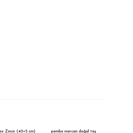
pembe mercan doğal taş
ır Zincir (40+5 cm)