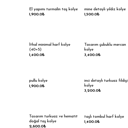
El yapımı turmalin taş kolye
mine detaylı yıldız kolye
1,900.0
₺
1,500.0
₺
İthal minimal harf kolye
Tasarım çubuklu mercan
(40+5)
kolye
1,400.0
₺
3,400.0
₺
inci detaylı turkuaz fildişi
pullu kolye
kolye
1,900.0
₺
3,200.0
₺
Tasarım turkuaz ve hematit
taşlı tombul harf kolye
doğal taş kolye
1,400.0
₺
2,600.0
₺