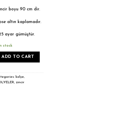
ncir boyu 90 cm dir.
ose altın kaplamadır.
25 ayar gümüştür.
in stock
ADD TO CART
tegories:
kolye
,
OLYELER
,
zincir