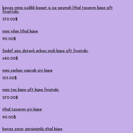
beyaz mine işçilikli baget iç içe geçmeli İthal tasarım küpe çift
fiyattıdır.
570.00
$
mini yılan İthal küpe
90.00
$
Sedef göz detaylı arkası incili küpe çift fiyatıdır.
480.00
$
mini sarkan yaprak çivi küpe
105.00
$
mini taç küpe çift küpe fiyatıdır.
270.00
$
ithal tasarım çivi küpe
90.00
$
beyaz zincir görünümlü ıthal küpe