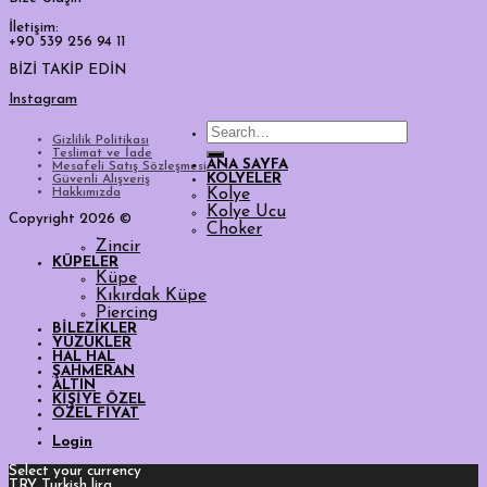
İletişim:
+90 539 256 94 11
BİZİ TAKİP EDİN
Instagram
Search
Gizlilik Politikası
for:
Teslimat ve İade
ANA SAYFA
Mesafeli Satış Sözleşmesi
KOLYELER
Güvenli Alışveriş
Hakkımızda
Kolye
Kolye Ucu
Copyright 2026 ©
Choker
Zincir
KÜPELER
Küpe
Kıkırdak Küpe
Piercing
BİLEZİKLER
YÜZÜKLER
HAL HAL
ŞAHMERAN
ALTIN
KİŞİYE ÖZEL
ÖZEL FİYAT
Login
Select your currency
TRY
Turkish lira