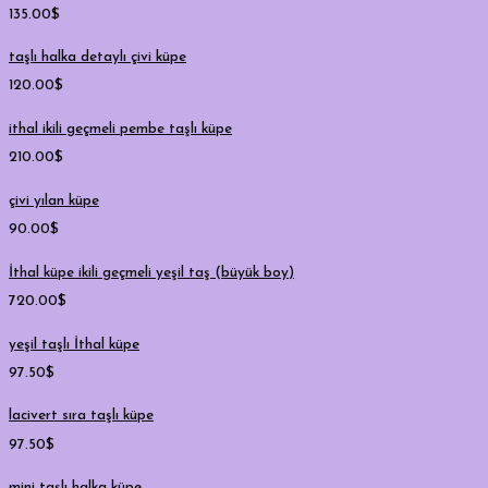
135.00
$
taşlı halka detaylı çivi küpe
120.00
$
ithal ikili geçmeli pembe taşlı küpe
210.00
$
çivi yılan küpe
90.00
$
İthal küpe ikili geçmeli yeşil taş (büyük boy)
720.00
$
yeşil taşlı İthal küpe
97.50
$
lacivert sıra taşlı küpe
97.50
$
mini taşlı halka küpe