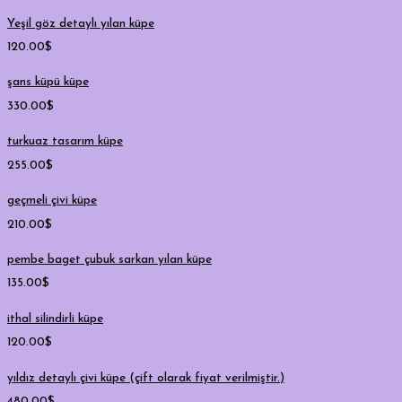
Yeşil göz detaylı yılan küpe
120.00
$
şans küpü küpe
330.00
$
turkuaz tasarım küpe
255.00
$
geçmeli çivi küpe
210.00
$
pembe baget çubuk sarkan yılan küpe
135.00
$
ithal silindirli küpe
120.00
$
yıldız detaylı çivi küpe (çift olarak fiyat verilmiştir.)
480.00
$