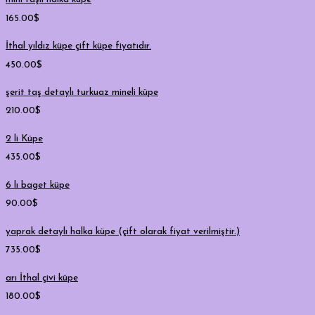
165.00
$
İthal yıldız küpe çift küpe fiyatıdır.
450.00
$
şerit taş detaylı turkuaz mineli küpe
210.00
$
2 li Küpe
435.00
$
6 lı baget küpe
90.00
$
yaprak detaylı halka küpe (çift olarak fiyat verilmiştir.)
735.00
$
arı İthal çivi küpe
180.00
$