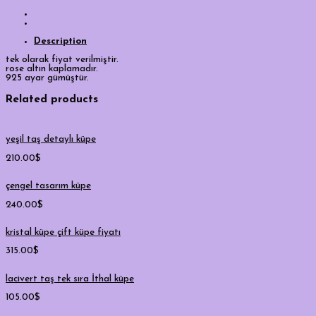
Description
tek olarak fiyat verilmiştir.
rose altın kaplamadır.
925 ayar gümüştür.
Related products
yeşil taş detaylı küpe
210.00
$
çengel tasarım küpe
240.00
$
kristal küpe çift küpe fiyatı
315.00
$
lacivert taş tek sıra İthal küpe
105.00
$