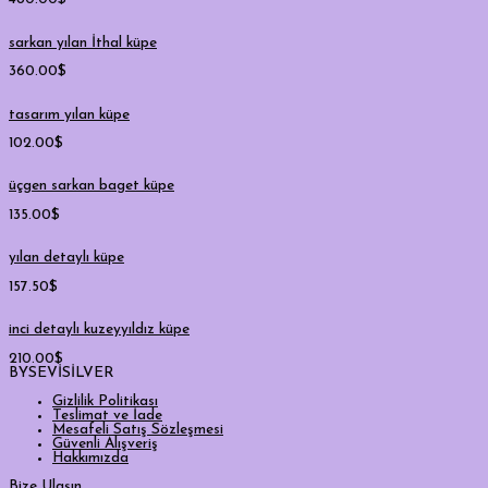
sarkan yılan İthal küpe
360.00
$
tasarım yılan küpe
102.00
$
üçgen sarkan baget küpe
135.00
$
yılan detaylı küpe
157.50
$
inci detaylı kuzeyyıldız küpe
210.00
$
BYSEVİSİLVER
Gizlilik Politikası
Teslimat ve İade
Mesafeli Satış Sözleşmesi
Güvenli Alışveriş
Hakkımızda
Bize Ulaşın