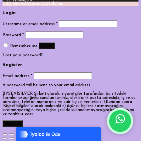
USD
United States (US) dollar
Login
Username or email address
*
Password
*
Log in
Remember me
Lost your password?
Register
Email address
*
A password will be sent to your email address.
BYSEVİSILVER Şirketi olarak, ziyaretçiler tarafından bu sitedeki
formlar aracılığıyla sunulan isminiz, elektronik posta adresiniz, iş ve ev
adresiniz, telefon numaranız ve sair kişisel verilerinizi (Bundan sonra
‘Kişisel Bilgiler’ olarak anılacaktır) üçüncü kişilere satmayacağını,
kiralamayacağını veya hiçbir şekilde kullandırmayacağını kabul, beyan
ve taahhüt eder.
Tek Tıkla Ödeme Kolaylığı
Register
7/24 Canlı Destek
%100 Sorunsuz Alışveriş