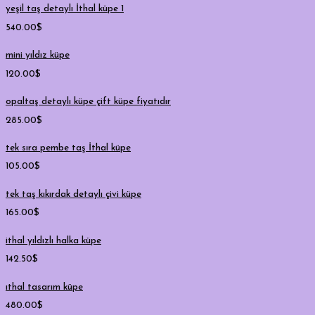
yeşil taş detaylı İthal küpe 1
540.00
$
mini yıldız küpe
120.00
$
opaltaş detaylı küpe çift küpe fiyatıdır
285.00
$
tek sıra pembe taş İthal küpe
105.00
$
tek taş kıkırdak detaylı çivi küpe
165.00
$
ithal yıldızlı halka küpe
142.50
$
ıthal tasarım küpe
480.00
$