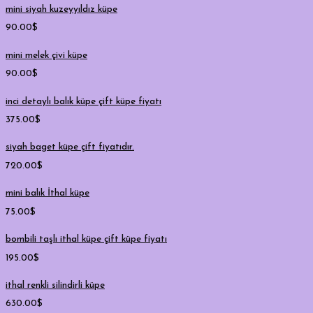
mini siyah kuzeyyıldız küpe
90.00
$
mini melek çivi küpe
90.00
$
inci detaylı balık küpe çift küpe fiyatı
375.00
$
siyah baget küpe çift fiyatıdır.
720.00
$
mini balık İthal küpe
75.00
$
bombili taşlı ithal küpe çift küpe fiyatı
195.00
$
ithal renkli silindirli küpe
630.00
$