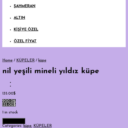
ŞAHMERAN
ALTIN
KİŞİYE ÖZEL
ÖZEL FİYAT
Home
/
KÜPELER
/
küpe
nil yeşili mineli yıldız küpe
135.00
$
900.0₺
135.00$
1 in stock
Add to cart
Categories:
küpe
,
KÜPELER