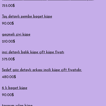
735.00
$
Taş detaylı pembe baget küpe
90.00
$
geçmeli çivi küpe
210.00
$
inci detaylı balık küpe çift küpe fiyatı
375.00
$
Sedef göz detaylı arkası incili küpe çift fiyatıdır.
480.00
$
6 lı baget küpe
90.00
$
tasarım yılan küpe