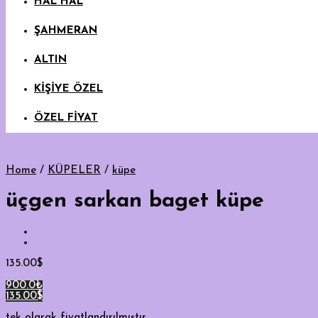
HAL HAL
ŞAHMERAN
ALTIN
KİŞİYE ÖZEL
ÖZEL FİYAT
Home
/
KÜPELER
/
küpe
üçgen sarkan baget küpe
135.00
$
900.0₺
135.00$
tek olarak fiyatlandırılmıştır.