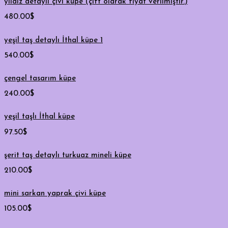
yıldız detaylı çivi küpe (çift olarak fiyat verilmiştir.)
480.00
$
yeşil taş detaylı İthal küpe 1
540.00
$
çengel tasarım küpe
240.00
$
yeşil taşlı İthal küpe
97.50
$
şerit taş detaylı turkuaz mineli küpe
210.00
$
mini sarkan yaprak çivi küpe
105.00
$