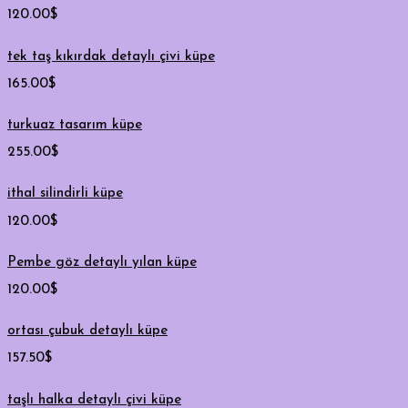
120.00
$
tek taş kıkırdak detaylı çivi küpe
165.00
$
turkuaz tasarım küpe
255.00
$
ithal silindirli küpe
120.00
$
Pembe göz detaylı yılan küpe
120.00
$
ortası çubuk detaylı küpe
157.50
$
taşlı halka detaylı çivi küpe