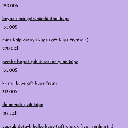
120.00
$
beyaz zincir görünümlü ıthal küpe
135.00
$
mine kalp detaylı küpe (çift küpe fiyatıdır.)
270.00
$
pembe baget çubuk sarkan yılan küpe
135.00
$
kristal küpe çift küpe fiyatı
315.00
$
dolanmalı çivili küpe
127.50
$
yaprak detaylı halka küpe (çift olarak fiyat verilmiştir.)