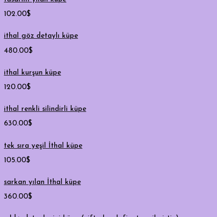
102.00
$
ithal göz detaylı küpe
480.00
$
ithal kurşun küpe
120.00
$
ithal renkli silindirli küpe
630.00
$
tek sıra yeşil İthal küpe
105.00
$
sarkan yılan İthal küpe
360.00
$