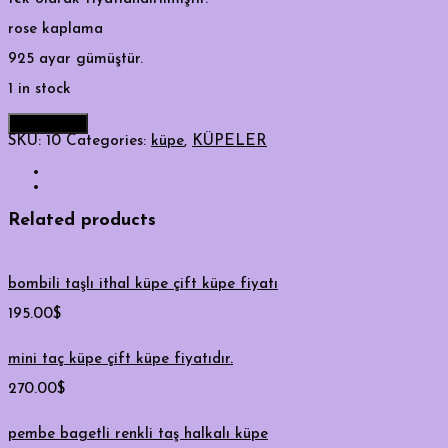
rose kaplama
925 ayar gümüştür.
1 in stock
Add to cart
SKU:
10
Categories:
küpe
,
KÜPELER
Related products
bombili taşlı ithal küpe çift küpe fiyatı
195.00
$
mini taç küpe çift küpe fiyatıdır.
270.00
$
pembe bagetli renkli taş halkalı küpe