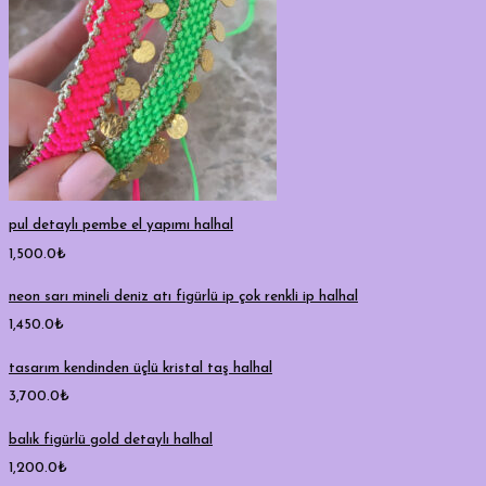
pul detaylı pembe el yapımı halhal
1,500.0
₺
neon sarı mineli deniz atı figürlü ip çok renkli ip halhal
1,450.0
₺
tasarım kendinden üçlü kristal taş halhal
3,700.0
₺
balık figürlü gold detaylı halhal
1,200.0
₺