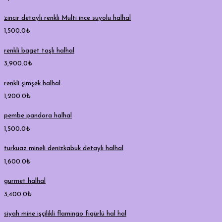
zincir detaylı renkli Multi ince suyolu halhal
1,500.0
₺
renkli baget taşlı halhal
3,900.0
₺
renkli şimşek halhal
1,200.0
₺
pembe pandora halhal
1,500.0
₺
turkuaz mineli denizkabuk detaylı halhal
1,600.0
₺
gurmet halhal
3,400.0
₺
siyah mine işçilikli flamingo figürlü hal hal