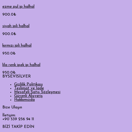
ezme pul ip halhal
900.0
₺
siyah ipli halhal
900.0
₺
kırmızı ipli halhal
950.0
₺
lila renk ipek ip halhal
950.0
₺
BYSEVİSİLVER
Gizlilik Politikası
Teslimat ve İade
Mesafeli Satış Sözleşmesi
Güvenli Alışveriş
Hakkımızda
Bize Ulaşın
İletişim:
+90 539 256 94 11
BİZİ TAKİP EDİN