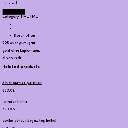
1 in stock
Add to cart
Category:
HAL HAL
Description
925 ayar gümüştür.
gold altın kaplamadır.
el yapımıdır.
Related products
Silver gurmet pul zincir
650.0
₺
İstiridye halhal
750.0
₺
dorika detaylı beyaz taş halhal