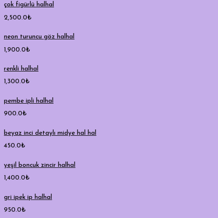
çok figürlü halhal
2,500.0
₺
neon turuncu göz halhal
1,900.0
₺
renkli halhal
1,300.0
₺
pembe ipli halhal
900.0
₺
beyaz inci detaylı midye hal hal
450.0
₺
yeşil boncuk zincir halhal
1,400.0
₺
gri ipek ip halhal
950.0
₺