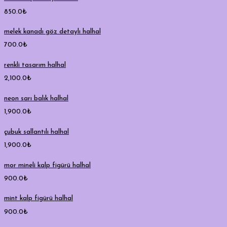
850.0
₺
melek kanadı göz detaylı halhal
700.0
₺
renkli tasarım halhal
2,100.0
₺
neon sarı balık halhal
1,900.0
₺
çubuk sallantılı halhal
1,900.0
₺
mor mineli kalp figürü halhal
900.0
₺
mint kalp figürü halhal
900.0
₺