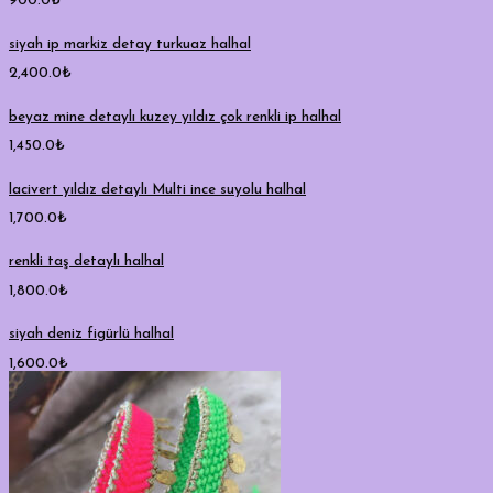
900.0
₺
siyah ip markiz detay turkuaz halhal
2,400.0
₺
beyaz mine detaylı kuzey yıldız çok renkli ip halhal
1,450.0
₺
lacivert yıldız detaylı Multi ince suyolu halhal
1,700.0
₺
renkli taş detaylı halhal
1,800.0
₺
siyah deniz figürlü halhal
1,600.0
₺