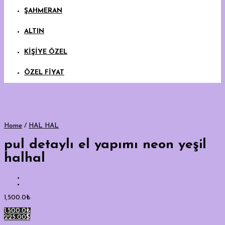
ŞAHMERAN
ALTIN
KİŞİYE ÖZEL
ÖZEL FİYAT
Home
/
HAL HAL
pul detaylı el yapımı neon yeşil
halhal
1,500.0
₺
1,500.0₺
225.00$