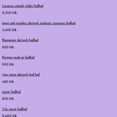
turuncu mineli yıldız halhal
2,300.0
₺
mavi ipli markiz detaylı turkuaz tasarım halhal
3,400.0
₺
flamingo detaylı halhal
850.0
₺
Kırmızı ipek ip halhal
950.0
₺
top mine detaylı hal hal
480.0
₺
zincir halhal
850.0
₺
3 lü zincir halhal
2,400.0
₺