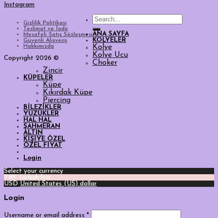
Instagram
Search
Gizlilik Politikası
for:
Teslimat ve İade
ANA SAYFA
Mesafeli Satış Sözleşmesi
KOLYELER
Güvenli Alışveriş
Hakkımızda
Kolye
Kolye Ucu
Copyright 2026 ©
Choker
Zincir
KÜPELER
Küpe
Kıkırdak Küpe
Piercing
BİLEZİKLER
YÜZÜKLER
HAL HAL
ŞAHMERAN
ALTIN
KİŞİYE ÖZEL
ÖZEL FİYAT
Login
Select your currency
TRY
Turkish lira
USD
United States (US) dollar
Login
Username or email address
*