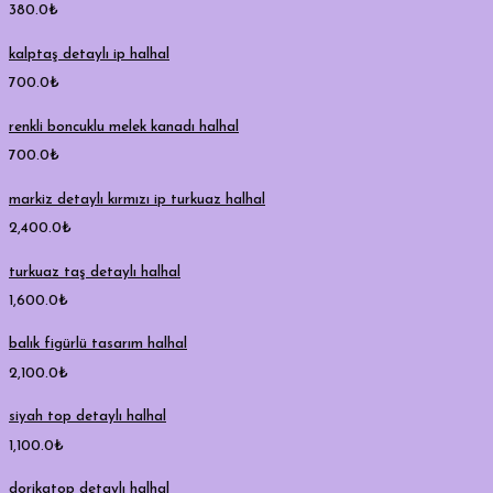
380.0
₺
kalptaş detaylı ip halhal
700.0
₺
renkli boncuklu melek kanadı halhal
700.0
₺
markiz detaylı kırmızı ip turkuaz halhal
2,400.0
₺
turkuaz taş detaylı halhal
1,600.0
₺
balık figürlü tasarım halhal
2,100.0
₺
siyah top detaylı halhal
1,100.0
₺
dorikatop detaylı halhal