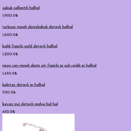
çubuk sallantılı halhal
1,900.0
₺
turkuaz mineli denizkabuk detaylı halhal
1,600.0
₺
balık figürlü gold detaylı halhal
1,200.0
₺
neon sarı mineli deniz atı figürlü ip çok renkli ip halhal
1,450.0
₺
kalptaş detaylı ip halhal
700.0
₺
beyaz inci detaylı midye hal hal
450.0
₺