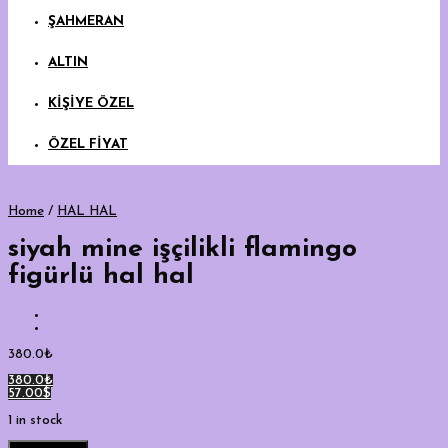
ŞAHMERAN
ALTIN
KİŞİYE ÖZEL
ÖZEL FİYAT
Home
/
HAL HAL
siyah mine işçilikli flamingo
figürlü hal hal
380.0
₺
380.0₺
57.00$
1 in stock