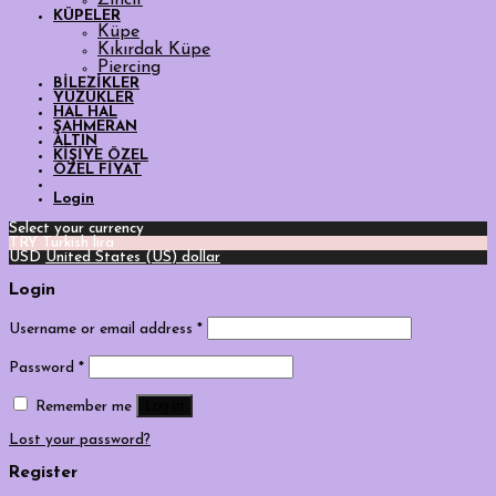
Zincir
KÜPELER
Küpe
Kıkırdak Küpe
Piercing
BİLEZİKLER
YÜZÜKLER
HAL HAL
ŞAHMERAN
ALTIN
KİŞİYE ÖZEL
ÖZEL FİYAT
Login
Select your currency
TRY
Turkish lira
USD
United States (US) dollar
Login
Username or email address
*
Password
*
Log in
Remember me
Lost your password?
Register