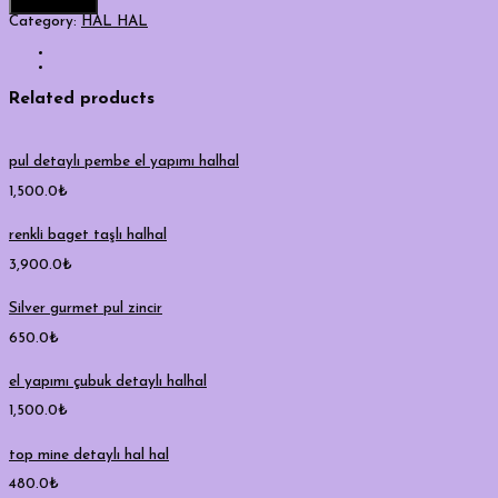
Add to cart
Category:
HAL HAL
Related products
pul detaylı pembe el yapımı halhal
1,500.0
₺
renkli baget taşlı halhal
3,900.0
₺
Silver gurmet pul zincir
650.0
₺
el yapımı çubuk detaylı halhal
1,500.0
₺
top mine detaylı hal hal
480.0
₺