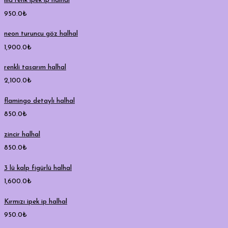
lila renk ipek ip halhal
950.0
₺
neon turuncu göz halhal
1,900.0
₺
renkli tasarım halhal
2,100.0
₺
flamingo detaylı halhal
850.0
₺
zincir halhal
850.0
₺
3 lü kalp figürlü halhal
1,600.0
₺
Kırmızı ipek ip halhal
950.0
₺