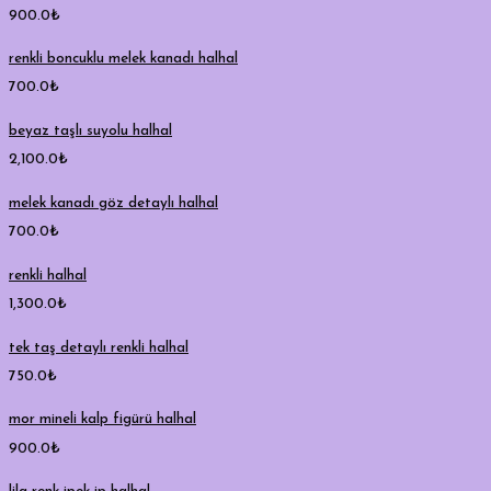
900.0
₺
renkli boncuklu melek kanadı halhal
700.0
₺
beyaz taşlı suyolu halhal
2,100.0
₺
melek kanadı göz detaylı halhal
700.0
₺
renkli halhal
1,300.0
₺
tek taş detaylı renkli halhal
750.0
₺
mor mineli kalp figürü halhal
900.0
₺