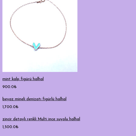
mint kalp figürü halhal
900.0
₺
beyaz mineli denizatı figürlü halhal
1,700.0
₺
zincir detaylı renkli Multi ince suyolu halhal
1,500.0
₺