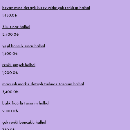
beyaz mine detaylı kuzey yıldız çok renkli ip halhal
1,450.0
₺
3 lü zincir halhal
2,400.0
₺
yeşil boncuk zincir halhal
1,400.0
₺
renkli şimşek halhal
1,200.0
₺
mavi ipli markiz detaylı turkuaz tasarım halhal
3,400.0
₺
balık figürlü tasarım halhal
2,100.0
₺
çok renkli boncuklu halhal