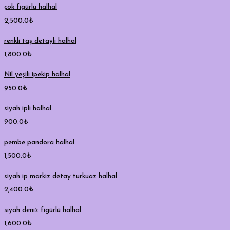
çok figürlü halhal
2,500.0
₺
renkli taş detaylı halhal
1,800.0
₺
Nil yeşili ipekip halhal
950.0
₺
siyah ipli halhal
900.0
₺
pembe pandora halhal
1,500.0
₺
siyah ip markiz detay turkuaz halhal
2,400.0
₺
siyah deniz figürlü halhal
1,600.0
₺