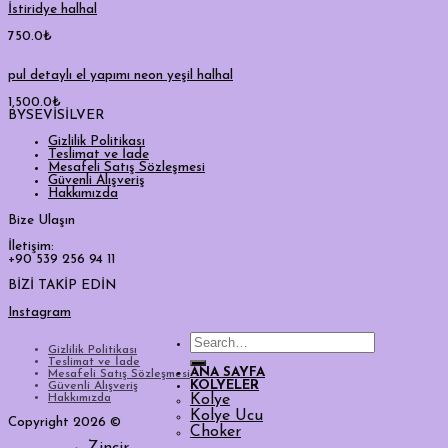
İstiridye halhal
750.0
₺
pul detaylı el yapımı neon yeşil halhal
1,500.0
₺
BYSEVİSİLVER
Gizlilik Politikası
Teslimat ve İade
Mesafeli Satış Sözleşmesi
Güvenli Alışveriş
Hakkımızda
Bize Ulaşın
İletişim:
+90 539 256 94 11
BİZİ TAKİP EDİN
Instagram
Search
Gizlilik Politikası
for:
Teslimat ve İade
ANA SAYFA
Mesafeli Satış Sözleşmesi
KOLYELER
Güvenli Alışveriş
Hakkımızda
Kolye
Kolye Ucu
Copyright 2026 ©
Choker