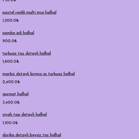
750.0
₺
pastel renkli multi ince halhal
1,300.0
₺
pembe ipli halhal
900.0
₺
turkuaz taş detaylı halhal
1,600.0
₺
markiz detaylı kırmızı ip turkuaz halhal
2,400.0
₺
gurmet halhal
3,400.0
₺
siyah top detaylı halhal
1,100.0
₺
dorika detaylı beyaz taş halhal