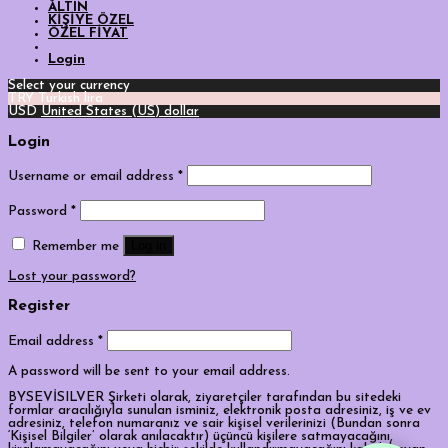
ALTIN
KİŞİYE ÖZEL
ÖZEL FİYAT
Login
Select your currency
TRY
Turkish lira
USD
United States (US) dollar
Login
Username or email address
*
Password
*
Log in
Remember me
Lost your password?
Register
Email address
*
A password will be sent to your email address.
BYSEVİSILVER Şirketi olarak, ziyaretçiler tarafından bu sitedeki
formlar aracılığıyla sunulan isminiz, elektronik posta adresiniz, iş ve ev
adresiniz, telefon numaranız ve sair kişisel verilerinizi (Bundan sonra
‘Kişisel Bilgiler’ olarak anılacaktır) üçüncü kişilere satmayacağını,