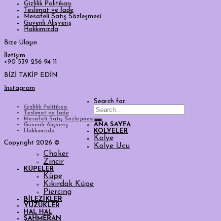
Gizlilik Politikası
Teslimat ve İade
Mesafeli Satış Sözleşmesi
Güvenli Alışveriş
Hakkımızda
Bize Ulaşın
İletişim:
+90 539 256 94 11
BİZİ TAKİP EDİN
Instagram
Search for:
Gizlilik Politikası
Teslimat ve İade
Mesafeli Satış Sözleşmesi
ANA SAYFA
Güvenli Alışveriş
Hakkımızda
KOLYELER
Kolye
Copyright 2026 ©
Kolye Ucu
Choker
Zincir
KÜPELER
Küpe
Kıkırdak Küpe
Piercing
BİLEZİKLER
YÜZÜKLER
HAL HAL
ŞAHMERAN