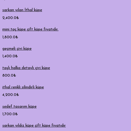
sarkan yılan İthal küpe
2,400.0
₺
mini taç küpe çift küpe fiyatıdır.
1,800.0
₺
geçmeli çivi küpe
1,400.0
₺
taşlı halka detaylı çivi küpe
800.0
₺
ithal renkli silindirli küpe
4,200.0
₺
sedef tasarım küpe
1,700.0
₺
sarkan yıldız küpe çift küpe fiyatıdır