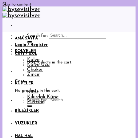
Skip to content
Search for:
ANA SAYFA
Login / Register
KOLYELER
Cart /
0.0
₺
Kolye
No products in the cart.
Kolye Ucu
Choker
Zincir
Cart
KÜPELER
No products in the cart.
Küpe
Kıkırdak Küpe
Search for:
Piercing
BİLEZİKLER
YÜZÜKLER
HAL HAL