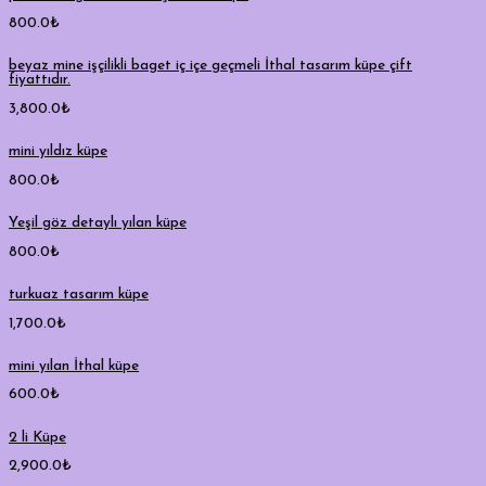
800.0
₺
beyaz mine işçilikli baget iç içe geçmeli İthal tasarım küpe çift
fiyattıdır.
3,800.0
₺
mini yıldız küpe
800.0
₺
Yeşil göz detaylı yılan küpe
800.0
₺
turkuaz tasarım küpe
1,700.0
₺
mini yılan İthal küpe
600.0
₺
2 li Küpe
2,900.0
₺