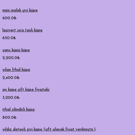
mini melek çivi küpe
600.0
₺
lacivert sıra taşlı küpe
650.0
₺
şans küpü küpe
2,200.0
₺
yılan İthal küpe
2,400.0
₺
ay küpe çift küpe fiyatıdır
3,200.0
₺
ithal silindirli küpe
800.0
₺
yıldız detaylı çivi küpe (çift olarak fiyat verilmiştir.)