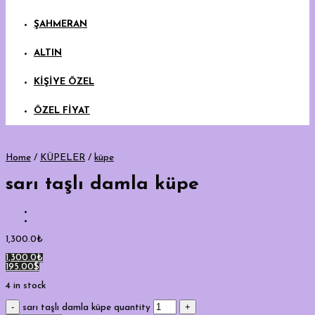
ŞAHMERAN
ALTIN
KİŞİYE ÖZEL
ÖZEL FİYAT
Home
/
KÜPELER
/
küpe
sarı taşlı damla küpe
1,300.0
₺
1,300.0₺
195.00$
4 in stock
sarı taşlı damla küpe quantity