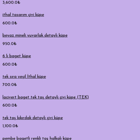
3,600.0
₺
ithal tasarım çivi küpe
600.0
₺
beyaz mineli yuvarlak detaylı küpe
950.0
₺
6 lı baget küpe
600.0
₺
tek sıra yeşil İthal küpe
700.0
₺
lacivert baget tek taş detaylı çivi küpe (TEK)
600.0
₺
tek taş kıkırdak detaylı çivi küpe
1,100.0
₺
pembe bagetli renkli taş halkalı küpe