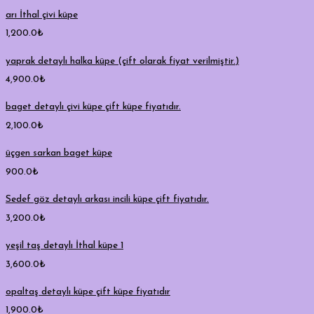
arı İthal çivi küpe
1,200.0
₺
yaprak detaylı halka küpe (çift olarak fiyat verilmiştir.)
4,900.0
₺
baget detaylı çivi küpe çift küpe fiyatıdır.
2,100.0
₺
üçgen sarkan baget küpe
900.0
₺
Sedef göz detaylı arkası incili küpe çift fiyatıdır.
3,200.0
₺
yeşil taş detaylı İthal küpe 1
3,600.0
₺
opaltaş detaylı küpe çift küpe fiyatıdır
1,900.0
₺