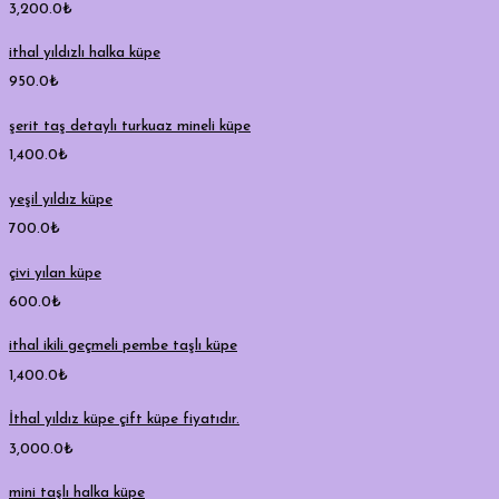
3,200.0
₺
ithal yıldızlı halka küpe
950.0
₺
şerit taş detaylı turkuaz mineli küpe
1,400.0
₺
yeşil yıldız küpe
700.0
₺
çivi yılan küpe
600.0
₺
ithal ikili geçmeli pembe taşlı küpe
1,400.0
₺
İthal yıldız küpe çift küpe fiyatıdır.
3,000.0
₺
mini taşlı halka küpe