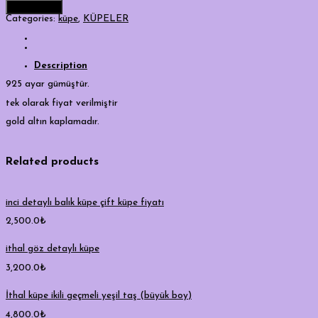
Add to cart
Categories:
küpe
,
KÜPELER
Description
925 ayar gümüştür.
tek olarak fiyat verilmiştir
gold altın kaplamadır.
Related products
inci detaylı balık küpe çift küpe fiyatı
2,500.0
₺
ithal göz detaylı küpe
3,200.0
₺
İthal küpe ikili geçmeli yeşil taş (büyük boy)
4,800.0
₺