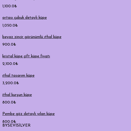
1,100.0
₺
ortası çubuk detaylı küpe
1,050.0
₺
beyaz zincir görünümlü ıthal küpe
900.0
₺
kristal küpe çift küpe fiyatı
2,100.0
₺
ıthal tasarım küpe
3,200.0
₺
ithal kurşun küpe
800.0
₺
Pembe göz detaylı yılan küpe
800.0
₺
BYSEVİSİLVER