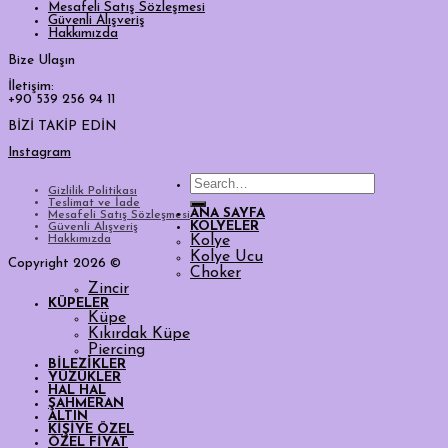
Mesafeli Satış Sözleşmesi
Güvenli Alışveriş
Hakkımızda
Bize Ulaşın
İletişim:
+90 539 256 94 11
BİZİ TAKİP EDİN
Instagram
Search
Gizlilik Politikası
for:
Teslimat ve İade
ANA SAYFA
Mesafeli Satış Sözleşmesi
KOLYELER
Güvenli Alışveriş
Hakkımızda
Kolye
Kolye Ucu
Copyright 2026 ©
Choker
Zincir
KÜPELER
Küpe
Kıkırdak Küpe
Piercing
BİLEZİKLER
YÜZÜKLER
HAL HAL
ŞAHMERAN
ALTIN
KİŞİYE ÖZEL
ÖZEL FİYAT