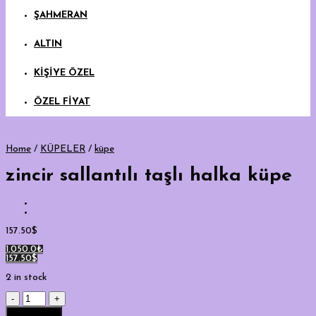
ŞAHMERAN
ALTIN
KİŞİYE ÖZEL
ÖZEL FİYAT
Home
/
KÜPELER
/
küpe
zincir sallantılı taşlı halka küpe
157.50
$
1,050.0₺
157.50$
2 in stock
zincir
sallantılı
Add to cart
taşlı