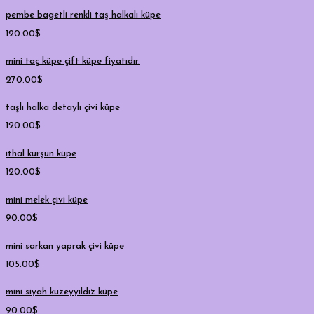
pembe bagetli renkli taş halkalı küpe
120.00
$
mini taç küpe çift küpe fiyatıdır.
270.00
$
taşlı halka detaylı çivi küpe
120.00
$
ithal kurşun küpe
120.00
$
mini melek çivi küpe
90.00
$
mini sarkan yaprak çivi küpe
105.00
$
mini siyah kuzeyyıldız küpe
90.00
$