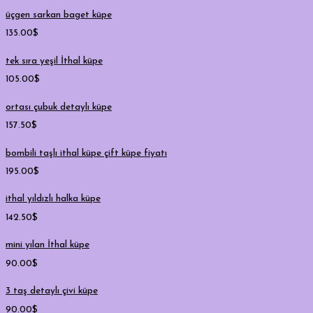
üçgen sarkan baget küpe
135.00
$
tek sıra yeşil İthal küpe
105.00
$
ortası çubuk detaylı küpe
157.50
$
bombili taşlı ithal küpe çift küpe fiyatı
195.00
$
ithal yıldızlı halka küpe
142.50
$
mini yılan İthal küpe
90.00
$
3 taş detaylı çivi küpe
90.00
$