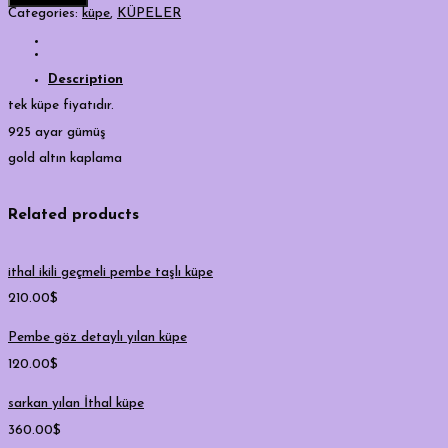
halka
Categories:
küpe
,
KÜPELER
küpe
quantity
Description
tek küpe fiyatıdır.
925 ayar gümüş
gold altın kaplama
Related products
ithal ikili geçmeli pembe taşlı küpe
210.00
$
Pembe göz detaylı yılan küpe
120.00
$
sarkan yılan İthal küpe
360.00
$