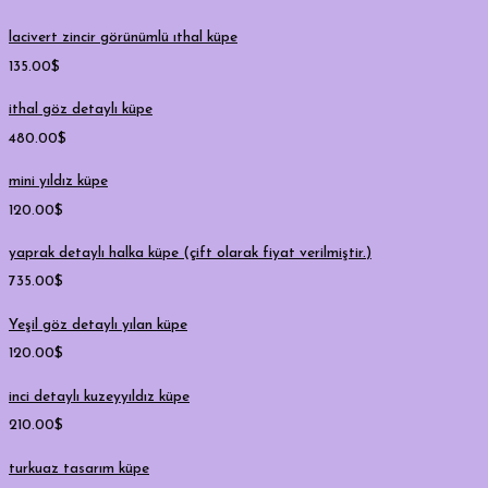
lacivert zincir görünümlü ıthal küpe
135.00
$
ithal göz detaylı küpe
480.00
$
mini yıldız küpe
120.00
$
yaprak detaylı halka küpe (çift olarak fiyat verilmiştir.)
735.00
$
Yeşil göz detaylı yılan küpe
120.00
$
inci detaylı kuzeyyıldız küpe
210.00
$
turkuaz tasarım küpe