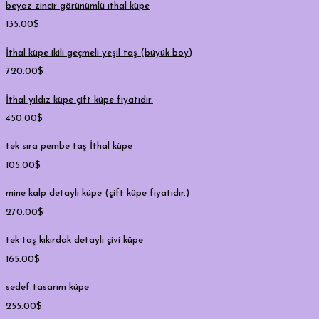
beyaz zincir görünümlü ıthal küpe
135.00
$
İthal küpe ikili geçmeli yeşil taş (büyük boy)
720.00
$
İthal yıldız küpe çift küpe fiyatıdır.
450.00
$
tek sıra pembe taş İthal küpe
105.00
$
mine kalp detaylı küpe (çift küpe fiyatıdır.)
270.00
$
tek taş kıkırdak detaylı çivi küpe
165.00
$
sedef tasarım küpe
255.00
$