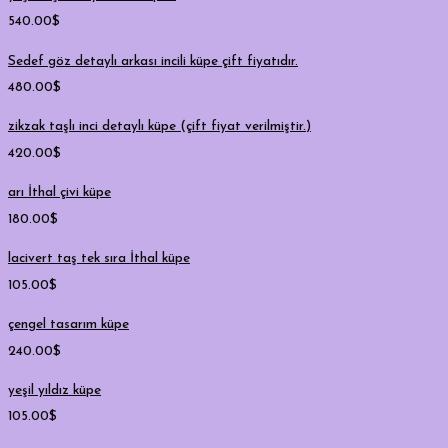
540.00
$
Sedef göz detaylı arkası incili küpe çift fiyatıdır.
480.00
$
zikzak taşlı inci detaylı küpe (çift fiyat verilmiştir.)
420.00
$
arı İthal çivi küpe
180.00
$
lacivert taş tek sıra İthal küpe
105.00
$
çengel tasarım küpe
240.00
$
yeşil yıldız küpe
105.00
$