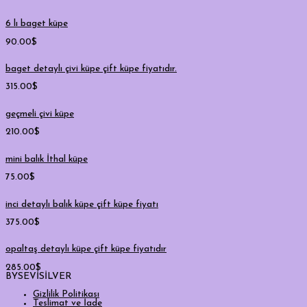
6 lı baget küpe
90.00
$
baget detaylı çivi küpe çift küpe fiyatıdır.
315.00
$
geçmeli çivi küpe
210.00
$
mini balık İthal küpe
75.00
$
inci detaylı balık küpe çift küpe fiyatı
375.00
$
opaltaş detaylı küpe çift küpe fiyatıdır
285.00
$
BYSEVİSİLVER
Gizlilik Politikası
Teslimat ve İade