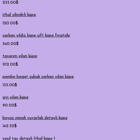
255.00
$
ithal silindirli küpe
120.00
$
sarkan yıldız küpe çift küpe fiyatıdır
540.00
$
tasarım yılan küpe
102.00
$
pembe baget çubuk sarkan yılan küpe
135.00
$
çivi yılan küpe
90.00
$
beyaz mineli yuvarlak detaylı küpe
142.50
$
yeşil taş detaylı İthal küpe 1