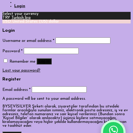
Login
Select your currency
TRY
Turkish lira
USD
United States (US) dollar
Login
Username or email address
*
Password
*
Log in
Remember me
Lost your password?
Register
Email address
*
A password will be sent to your email address.
BYSEVİSILVER Şirketi olarak, ziyaretçiler tarafından bu sitedeki
formlar aracılığıyla sunulan isminiz, elektronik posta adresiniz, iş ve ev
adresiniz, telefon numaranız ve sair kişisel verilerinizi (Bundan sonra
‘Kişisel Bilgiler’ olarak anılacaktır) üçüncü kişilere satmayacağını,
kiralamayacağını veya hiçbir şekilde kullandırmayacağını kabul, beyan
ve taahhüt eder.
Tek Tıkla Ödeme Kolaylığı