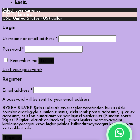
Login
Select your currency
TRY
Turkish lira
USD
United States (US) dollar
Login
Username or email address
*
Password
*
Log in
Remember me
Lost your password?
Register
Email address
*
A password will be sent to your email address.
BYSEVİSILVER Şirketi olarak, ziyaretçiler tarafından bu sitedeki
formlar aracılığıyla sunulan isminiz, elektronik posta adresiniz, iş ve ev
adresiniz, telefon numaranız ve sair kişisel verilerinizi (Bundan sonra
‘Kişisel Bilgiler’ olarak anılacaktır) üçüncü kişilere satmayacağını,
kiralamayacağını veya hiçbir şekilde kullandırmayacağını kabul, beyan
ve taahhüt eder.
Tek Tıkla Ödeme Kolaylığı
Register