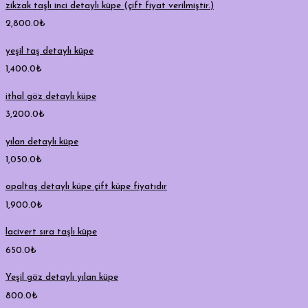
zikzak taşlı inci detaylı küpe (çift fiyat verilmiştir.)
2,800.0
₺
yeşil taş detaylı küpe
1,400.0
₺
ithal göz detaylı küpe
3,200.0
₺
yılan detaylı küpe
1,050.0
₺
opaltaş detaylı küpe çift küpe fiyatıdır
1,900.0
₺
lacivert sıra taşlı küpe
650.0
₺
Yeşil göz detaylı yılan küpe
800.0
₺