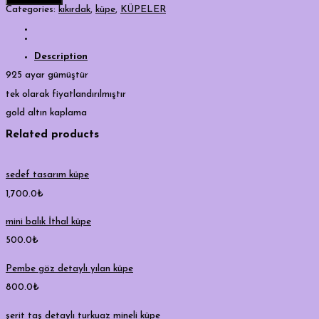
kıkırdak
Categories:
kıkırdak
,
küpe
,
KÜPELER
küpe
quantity
Description
925 ayar gümüştür
tek olarak fiyatlandırılmıştır
gold altın kaplama
Related products
sedef tasarım küpe
1,700.0
₺
mini balık İthal küpe
500.0
₺
Pembe göz detaylı yılan küpe
800.0
₺
şerit taş detaylı turkuaz mineli küpe