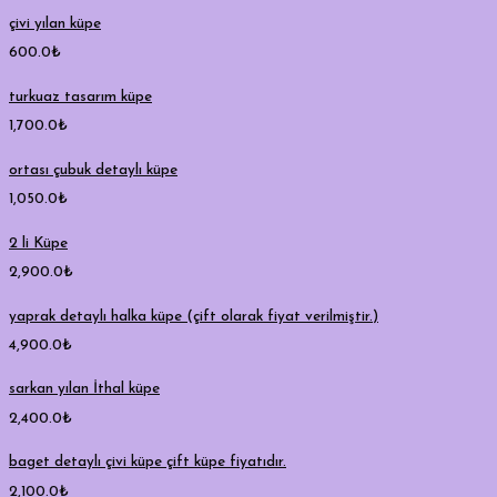
çivi yılan küpe
600.0
₺
turkuaz tasarım küpe
1,700.0
₺
ortası çubuk detaylı küpe
1,050.0
₺
2 li Küpe
2,900.0
₺
yaprak detaylı halka küpe (çift olarak fiyat verilmiştir.)
4,900.0
₺
sarkan yılan İthal küpe
2,400.0
₺
baget detaylı çivi küpe çift küpe fiyatıdır.
2,100.0
₺