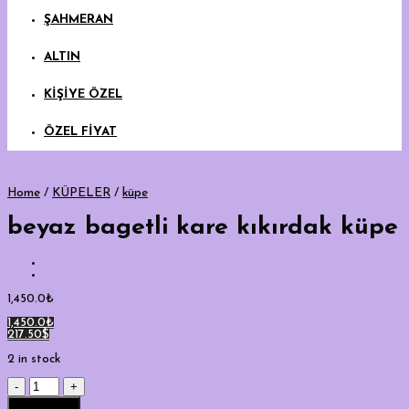
ŞAHMERAN
ALTIN
KİŞİYE ÖZEL
ÖZEL FİYAT
Home
/
KÜPELER
/
küpe
beyaz bagetli kare kıkırdak küpe
1,450.0
₺
1,450.0₺
217.50$
2 in stock
beyaz
bagetli
Add to cart
kare