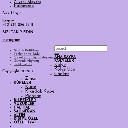
Güvenli Alışveriş
Hakkımızda
Bize Ulaşın
İletişim:
+90 539 256 94 11
BİZİ TAKİP EDİN
Instagram
Search
Gizlilik Politikası
for:
Teslimat ve İade
ANA SAYFA
Mesafeli Satış Sözleşmesi
KOLYELER
Güvenli Alışveriş
Hakkımızda
Kolye
Kolye Ucu
Copyright 2026 ©
Choker
Zincir
KÜPELER
Küpe
Kıkırdak Küpe
Piercing
BİLEZİKLER
YÜZÜKLER
HAL HAL
ŞAHMERAN
ALTIN
KİŞİYE ÖZEL
ÖZEL FİYAT