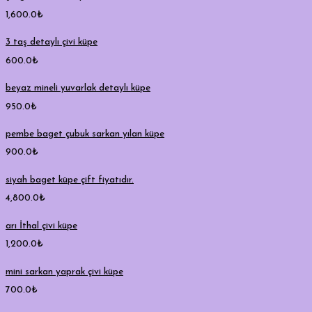
1,600.0
₺
3 taş detaylı çivi küpe
600.0
₺
beyaz mineli yuvarlak detaylı küpe
950.0
₺
pembe baget çubuk sarkan yılan küpe
900.0
₺
siyah baget küpe çift fiyatıdır.
4,800.0
₺
arı İthal çivi küpe
1,200.0
₺
mini sarkan yaprak çivi küpe
700.0
₺