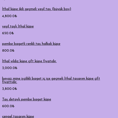
İthal küpe ikili geçmeli yeşil taş (büyük boy)
4,800.0
₺
yeşil taşlı İthal küpe
650.0
₺
pembe bagetli renkli taş halkalı küpe
800.0
₺
İthal yıldız küpe çift küpe fiyatıdır.
3,000.0
₺
beyaz mine işçilikli baget iç içe geçmeli İthal tasarım küpe çift
fiyattıdır.
3,800.0
₺
Taş detaylı pembe baget küpe
600.0
₺
çengel tasarım küpe