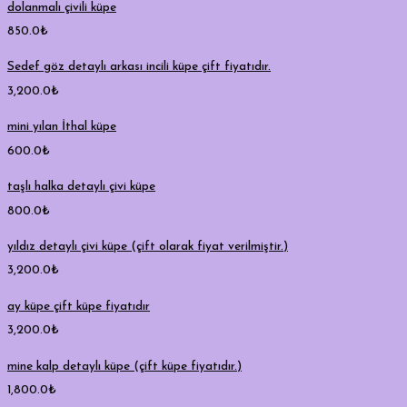
dolanmalı çivili küpe
850.0
₺
Sedef göz detaylı arkası incili küpe çift fiyatıdır.
3,200.0
₺
mini yılan İthal küpe
600.0
₺
taşlı halka detaylı çivi küpe
800.0
₺
yıldız detaylı çivi küpe (çift olarak fiyat verilmiştir.)
3,200.0
₺
ay küpe çift küpe fiyatıdır
3,200.0
₺
mine kalp detaylı küpe (çift küpe fiyatıdır.)
1,800.0
₺