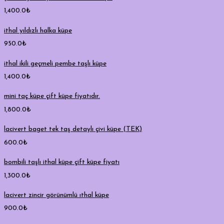
1,400.0
₺
ithal yıldızlı halka küpe
950.0
₺
ithal ikili geçmeli pembe taşlı küpe
1,400.0
₺
mini taç küpe çift küpe fiyatıdır.
1,800.0
₺
lacivert baget tek taş detaylı çivi küpe (TEK)
600.0
₺
bombili taşlı ithal küpe çift küpe fiyatı
1,300.0
₺
lacivert zincir görünümlü ıthal küpe
900.0
₺