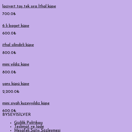
lacivert taş tek sıra İthal küpe
700.0
₺
6 lı baget küpe
600.0
₺
ithal silindirli küpe
800.0
₺
mini yıldız küpe
800.0
₺
şans küpü küpe
2,200.0
₺
mini siyah kuzeyyıldız küpe
600.0
₺
BYSEVİSİLVER
Gizlilik Politikası
Teslimat ve İade
Mesafeli Satış Sözleşmesi