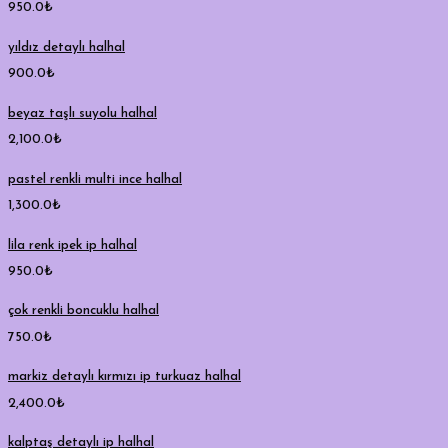
950.0
₺
yıldız detaylı halhal
900.0
₺
beyaz taşlı suyolu halhal
2,100.0
₺
pastel renkli multi ince halhal
1,300.0
₺
lila renk ipek ip halhal
950.0
₺
çok renkli boncuklu halhal
750.0
₺
markiz detaylı kırmızı ip turkuaz halhal
2,400.0
₺
kalptaş detaylı ip halhal