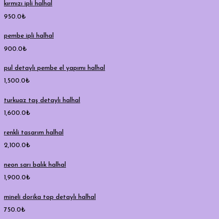
kırmızı ipli halhal
950.0
₺
pembe ipli halhal
900.0
₺
pul detaylı pembe el yapımı halhal
1,500.0
₺
turkuaz taş detaylı halhal
1,600.0
₺
renkli tasarım halhal
2,100.0
₺
neon sarı balık halhal
1,900.0
₺
mineli dorika top detaylı halhal
750.0
₺