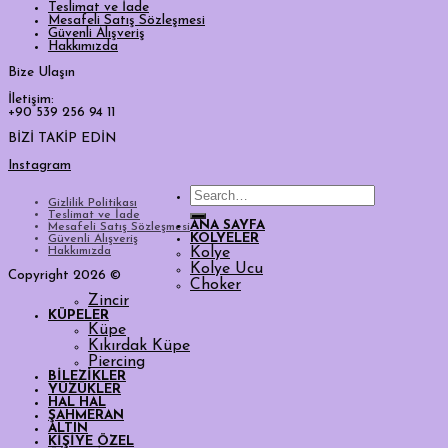
Teslimat ve İade
Mesafeli Satış Sözleşmesi
Güvenli Alışveriş
Hakkımızda
Bize Ulaşın
İletişim:
+90 539 256 94 11
BİZİ TAKİP EDİN
Instagram
Search
Gizlilik Politikası
for:
Teslimat ve İade
ANA SAYFA
Mesafeli Satış Sözleşmesi
KOLYELER
Güvenli Alışveriş
Hakkımızda
Kolye
Kolye Ucu
Copyright 2026 ©
Choker
Zincir
KÜPELER
Küpe
Kıkırdak Küpe
Piercing
BİLEZİKLER
YÜZÜKLER
HAL HAL
ŞAHMERAN
ALTIN
KİŞİYE ÖZEL