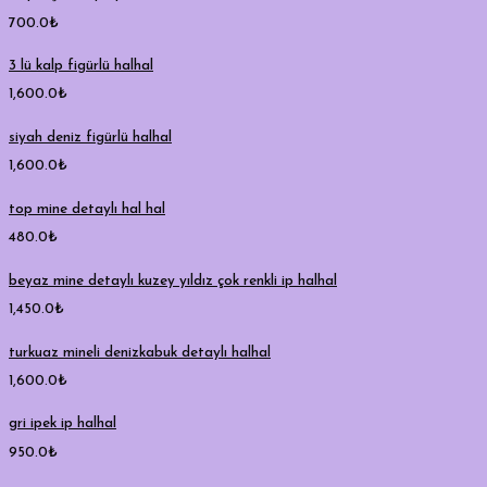
700.0
₺
3 lü kalp figürlü halhal
1,600.0
₺
siyah deniz figürlü halhal
1,600.0
₺
top mine detaylı hal hal
480.0
₺
beyaz mine detaylı kuzey yıldız çok renkli ip halhal
1,450.0
₺
turkuaz mineli denizkabuk detaylı halhal
1,600.0
₺
gri ipek ip halhal
950.0
₺