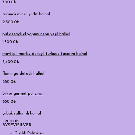
700.0
₺
turuncu mineli yıldız halhal
2,300.0
₺
pul detaylı el yapımı neon yeşil halhal
1,500.0
₺
mavi ipli markiz detaylı turkuaz tasarım halhal
3,400.0
₺
flamingo detaylı halhal
850.0
₺
Silver gurmet pul zincir
650.0
₺
çubuk sallantılı halhal
1,900.0
₺
BYSEVİSİLVER
Gizlilik Politikası