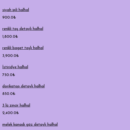
siyah ipli halhal
900.0
₺
renkli taş detaylı halhal
1,800.0
₺
renkli baget taşlı halhal
3,900.0
₺
İstiridye halhal
750.0
₺
dorikatop detaylı halhal
850.0
₺
3 lü zincir halhal
2,400.0
₺
melek kanadı göz detaylı halhal