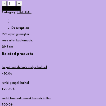
dorika
detaylı
Add to cart
beyaz
taş
Category:
HAL HAL
halhal
quantity
Description
925 ayar gümüştür.
rose altın kaplamadır.
21+5 cm
Related products
beyaz inci detaylı midye hal hal
450.0
₺
renkli şimşek halhal
1,200.0
₺
renkli boncuklu melek kanadı halhal
700.0
₺