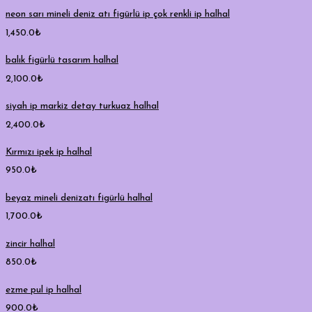
neon sarı mineli deniz atı figürlü ip çok renkli ip halhal
1,450.0
₺
balık figürlü tasarım halhal
2,100.0
₺
siyah ip markiz detay turkuaz halhal
2,400.0
₺
Kırmızı ipek ip halhal
950.0
₺
beyaz mineli denizatı figürlü halhal
1,700.0
₺
zincir halhal
850.0
₺
ezme pul ip halhal
900.0
₺