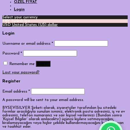
ÖZEL FİYAT
Login
Select your currency
TRY
Turkish lira
USD
United States (US) dollar
Login
Username or email address
*
Password
*
Log in
Remember me
Lost your password?
Register
Email address
*
A password will be sent to your email address.
BYSEVİSILVER Şirketi olarak, ziyaretçiler tarafından bu sitedeki
formlar aracılığıyla sunulan isminiz, elektronik posta adresiniz, iş ve ev
adresiniz, telefon numaranız ve sair kişisel verilerinizi (Bundan sonra
‘Kişisel Bilgiler’ olarak anılacaktır) üçüncü kişilere satmayacağını,
kiralamayacağını veya hiçbir şekilde kullandırmayacağını kabul, beyan
ve taahhüt eder.
Tek Tıkla Ödeme Kolaylığı