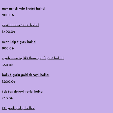
mor mineli kalp figürü halhal
900.0
₺
yeşil boncuk zincir halhal
1,400.0
₺
mint kalp figürü halhal
900.0
₺
siyah mine işçilikli flamingo figürlü hal hal
380.0
₺
balık figürlü gold detaylı halhal
1,200.0
₺
tek taş detaylı renkli halhal
750.0
₺
Nil yeşili ipekip halhal