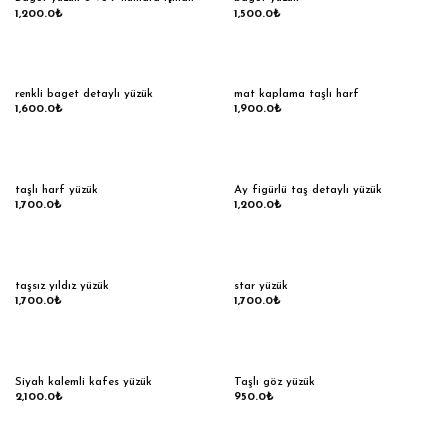
1,200.0
₺
1,500.0
₺
renkli baget detaylı yüzük
mat kaplama taşlı harf
1,600.0
₺
1,900.0
₺
taşlı harf yüzük
Ay figürlü taş detaylı yüzük
1,700.0
₺
1,200.0
₺
taşsız yıldız yüzük
star yüzük
1,700.0
₺
1,700.0
₺
Siyah kalemli kafes yüzük
Taşlı göz yüzük
2,100.0
₺
950.0
₺