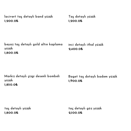
lacivert taş detaylı band yüzük
Taş detaylı yüzük
1,200.0
₺
1,200.0
₺
beyaz taş detaylı gold altın kaplama
inci detaylı ithal yüzük
yüzük
2,400.0
₺
1,800.0
₺
Markiz detaylı çizgi desenli bombeli
Baget taş detaylı badem yüzük
yüzük
1,900.0
₺
1,850.0
₺
taş detaylı yüzük
taç detaylı göz yüzük
1,800.0
₺
2,100.0
₺