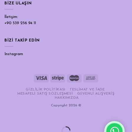
BIZE ULAŞIN
İletişim:
+90 539 256 94 11
BİZİ TAKİP EDİN
Instagram
GIZLILIK POLITIKASI
TESLIMAT VE İADE
MESAFELI SATIŞ SÖZLEŞMESI
GÜVENLI ALIŞVERIŞ
HAKKIMIZDA
Copyright 2026 ©
Tek Tıkla Ödeme Kolaylığı