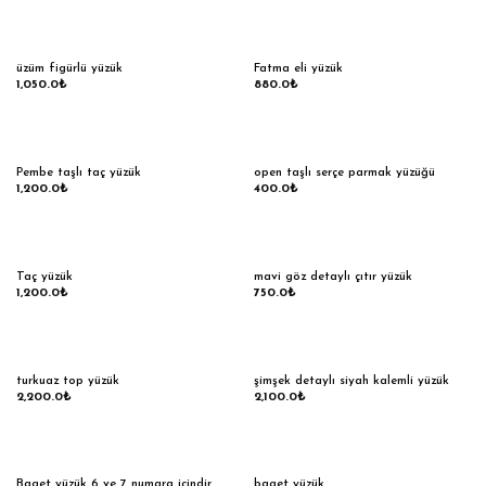
üzüm figürlü yüzük
Fatma eli yüzük
1,050.0
₺
880.0
₺
Pembe taşlı taç yüzük
open taşlı serçe parmak yüzüğü
1,200.0
₺
400.0
₺
Taç yüzük
mavi göz detaylı çıtır yüzük
1,200.0
₺
750.0
₺
turkuaz top yüzük
şimşek detaylı siyah kalemli yüzük
2,200.0
₺
2,100.0
₺
Baget yüzük 6 ve 7 numara içindir
baget yüzük