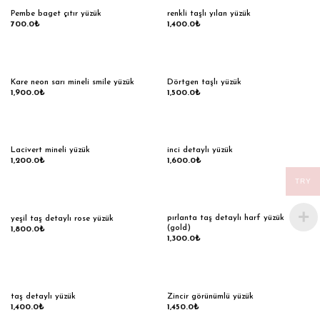
Pembe baget çıtır yüzük
renkli taşlı yılan yüzük
700.0
₺
1,400.0
₺
Kare neon sarı mineli smile yüzük
Dörtgen taşlı yüzük
1,900.0
₺
1,500.0
₺
Lacivert mineli yüzük
inci detaylı yüzük
1,200.0
₺
1,600.0
₺
TRY
pırlanta taş detaylı harf yüzük
yeşil taş detaylı rose yüzük
(gold)
1,800.0
₺
1,300.0
₺
taş detaylı yüzük
Zincir görünümlü yüzük
1,400.0
₺
1,450.0
₺