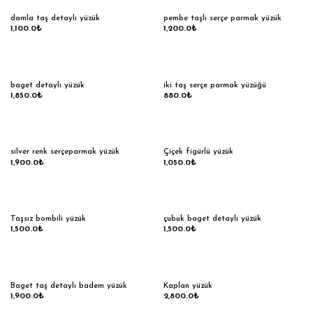
damla taş detaylı yüzük
pembe taşlı serçe parmak yüzük
1,100.0
₺
1,200.0
₺
baget detaylı yüzük
iki taş serçe parmak yüzüğü
1,850.0
₺
880.0
₺
silver renk serçeparmak yüzük
Çiçek figürlü yüzük
1,900.0
₺
1,050.0
₺
Taşsız bombili yüzük
çubuk baget detaylı yüzük
1,500.0
₺
1,500.0
₺
Baget taş detaylı badem yüzük
Kaplan yüzük
1,900.0
₺
2,800.0
₺