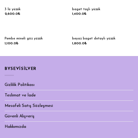
3 lü yüzük
baget taşlı yüzük
2,600.0
₺
1,400.0
₺
Pembe mineli göz yüzük
beyaz baget detaylı yüzük
1,100.0
₺
1,800.0
₺
BYSEVİSİLVER
Gizlilik Politikası
Teslimat ve İade
Mesafeli Satış Sözleşmesi
Güvenli Alışveriş
Hakkımızda