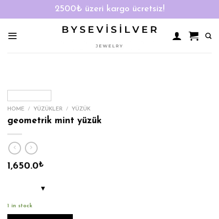
2500₺ üzeri kargo ücretsiz!
Skip
to
content
HOME
/
YÜZÜKLER
/
YÜZÜK
geometrik mint yüzük
1,650.0
₺
1 in stock