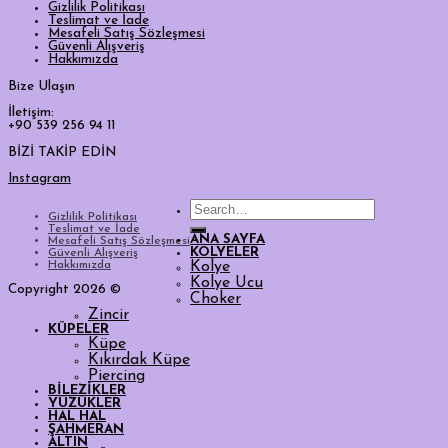
Gizlilik Politikası
Teslimat ve İade
Mesafeli Satış Sözleşmesi
Güvenli Alışveriş
Hakkımızda
Bize Ulaşın
İletişim:
+90 539 256 94 11
BİZİ TAKİP EDİN
Instagram
Search
Gizlilik Politikası
for:
Teslimat ve İade
ANA SAYFA
Mesafeli Satış Sözleşmesi
KOLYELER
Güvenli Alışveriş
Hakkımızda
Kolye
Kolye Ucu
Copyright 2026 ©
Choker
Zincir
KÜPELER
Küpe
Kıkırdak Küpe
Piercing
BİLEZİKLER
YÜZÜKLER
HAL HAL
ŞAHMERAN
ALTIN