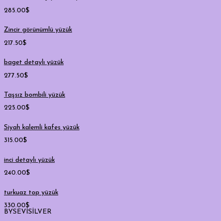
285.00
$
Zincir görünümlü yüzük
217.50
$
baget detaylı yüzük
277.50
$
Taşsız bombili yüzük
225.00
$
Siyah kalemli kafes yüzük
315.00
$
inci detaylı yüzük
240.00
$
turkuaz top yüzük
330.00
$
BYSEVİSİLVER