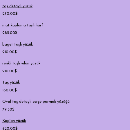
taş detaylı yüzük
270.00
$
mat kaplama taşlı harf
285.00
$
baget taşlı yüzük
210.00
$
renkli taşlı yılan yüzük
210.00
$
Taç yüzük
180.00
$
Oval taş detaylı serçe parmak yüzüğü
79.50
$
Kaplan yüzük
420.00
$