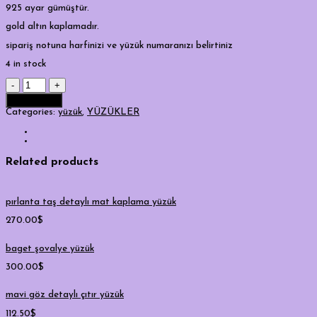
925 ayar gümüştür.
gold altın kaplamadır.
sipariş notuna harfinizi ve yüzük numaranızı belirtiniz
4 in stock
pırlanta
taş
Add to cart
detaylı
harf
Categories:
yüzük
,
YÜZÜKLER
yüzük
(gold)
quantity
Related products
pırlanta taş detaylı mat kaplama yüzük
270.00
$
baget şovalye yüzük
300.00
$
mavi göz detaylı çıtır yüzük
112.50
$