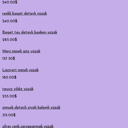
240.00
$
renkli baget detaylı yüzük
240.00
$
Baget taş detaylı badem yüzük
285.00
$
Mavi mineli göz yüzük
157.50
$
Lacivert mineli yüzük
180.00
$
taşsız yıldız yüzük
255.00
$
şimşek detaylı siyah kalemli yüzük
315.00
$
silver renk serçeparmak yüzük