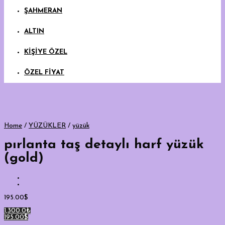
ŞAHMERAN
ALTIN
KİŞİYE ÖZEL
ÖZEL FİYAT
Home
/
YÜZÜKLER
/
yüzük
pırlanta taş detaylı harf yüzük
(gold)
195.00
$
1,300.0₺
195.00$