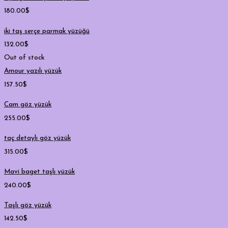
180.00
$
iki taş serçe parmak yüzüğü
132.00
$
Out of stock
Amour yazılı yüzük
157.50
$
Cam göz yüzük
255.00
$
taç detaylı göz yüzük
315.00
$
Mavi baget taşlı yüzük
240.00
$
Taşlı göz yüzük
142.50
$