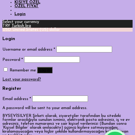
KİŞİYE ÖZEL
ÖZEL FİYAT
Login
Select your currency
TRY
Turkish lira
USD
United States (US) dollar
Login
Username or email address
*
Password
*
Log in
Remember me
Lost your password?
Register
Email address
*
A password will be sent to your email address.
BYSEVİSILVER Şirketi olarak, ziyaretçiler tarafından bu sitedeki
formlar aracılığıyla sunulan isminiz, elektronik posta adresiniz, iş ve ev
adresiniz, telefon numaranız ve sair kişisel verilerinizi (Bundan sonra
‘Kişisel Bilgiler’ olarak anılacaktır) üçüncü kişilere satmayacağını,
kiralamayacağını veya hiçbir şekilde kullandırmayacağını kabul, beyan