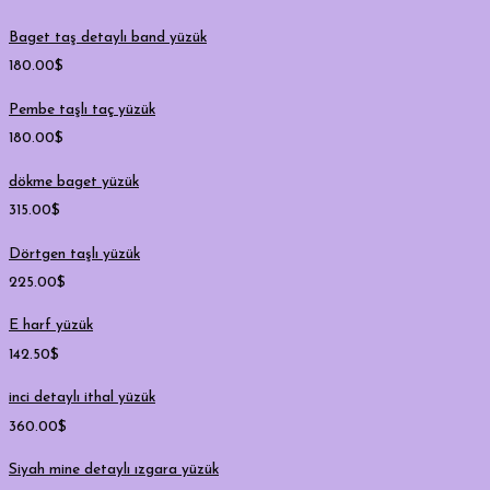
Baget taş detaylı band yüzük
180.00
$
Pembe taşlı taç yüzük
180.00
$
dökme baget yüzük
315.00
$
Dörtgen taşlı yüzük
225.00
$
E harf yüzük
142.50
$
inci detaylı ithal yüzük
360.00
$
Siyah mine detaylı ızgara yüzük