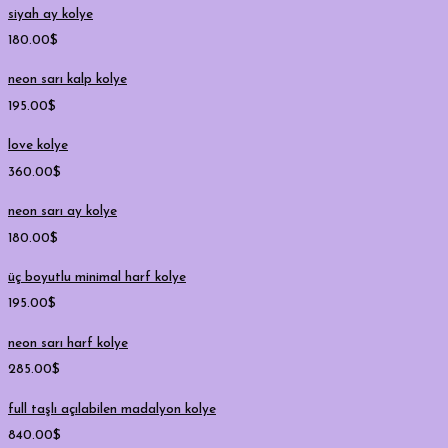
siyah ay kolye
180.00
$
neon sarı kalp kolye
195.00
$
love kolye
360.00
$
neon sarı ay kolye
180.00
$
üç boyutlu minimal harf kolye
195.00
$
neon sarı harf kolye
285.00
$
full taşlı açılabilen madalyon kolye
840.00
$