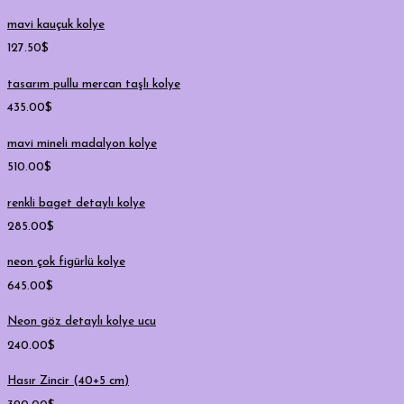
mavi kauçuk kolye
127.50
$
tasarım pullu mercan taşlı kolye
435.00
$
mavi mineli madalyon kolye
510.00
$
renkli baget detaylı kolye
285.00
$
neon çok figürlü kolye
645.00
$
Neon göz detaylı kolye ucu
240.00
$
Hasır Zincir (40+5 cm)