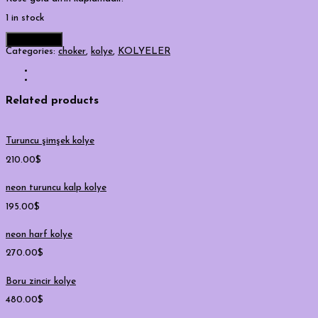
1 in stock
Add to cart
Categories:
choker
,
kolye
,
KOLYELER
Related products
Turuncu şimşek kolye
210.00
$
neon turuncu kalp kolye
195.00
$
neon harf kolye
270.00
$
Boru zincir kolye
480.00
$