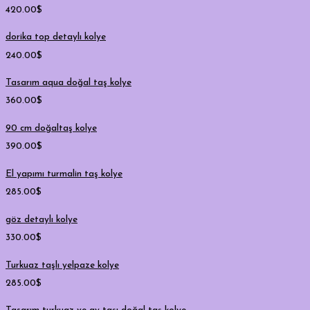
420.00
$
dorika top detaylı kolye
240.00
$
Tasarım aqua doğal taş kolye
360.00
$
90 cm doğaltaş kolye
390.00
$
El yapımı turmalin taş kolye
285.00
$
göz detaylı kolye
330.00
$
Turkuaz taşlı yelpaze kolye
285.00
$