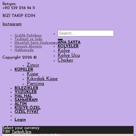
İletişim:
+90 539 256 94 11
BİZİ TAKİP EDİN
Instagram
Search
Gizlilik Politikası
for:
Teslimat ve İade
ANA SAYFA
Mesafeli Satış Sözleşmesi
KOLYELER
Güvenli Alışveriş
Hakkımızda
Kolye
Kolye Ucu
Copyright 2026 ©
Choker
Zincir
KÜPELER
Küpe
Kıkırdak Küpe
Piercing
BİLEZİKLER
YÜZÜKLER
HAL HAL
ŞAHMERAN
ALTIN
KİŞİYE ÖZEL
ÖZEL FİYAT
Login
Select your currency
TRY
Turkish lira
USD
United States (US) dollar