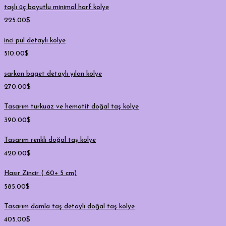
taşlı üç boyutlu minimal harf kolye
225.00
$
inci pul detaylı kolye
510.00
$
sarkan baget detaylı yılan kolye
270.00
$
Tasarım turkuaz ve hematit doğal taş kolye
390.00
$
Tasarım renkli doğal taş kolye
420.00
$
Hasır Zincir ( 60+ 5 cm)
585.00
$
Tasarım damla taş detaylı doğal taş kolye
405.00
$