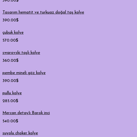
390.00
$
Tasarım hematit ve turkuaz doğal taş kolye
390.00
$
çubuk kolye
570.00
$
swarovski taşlı kolye
360.00
$
pembe mineli göz kolye
390.00
$
pullu kolye
285.00
$
Mercan detayIı Barok inci
540.00
$
suyolu choker kolye