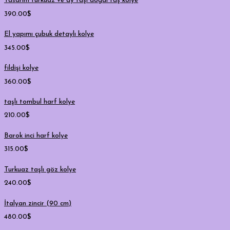
Tasarım turkuaz ve ay taşı doğal taş kolye
390.00
$
El yapımı çubuk detaylı kolye
345.00
$
fildişi kolye
360.00
$
taşlı tombul harf kolye
210.00
$
Barok inci harf kolye
315.00
$
Turkuaz taşlı göz kolye
240.00
$
İtalyan zincir (90 cm)
480.00
$