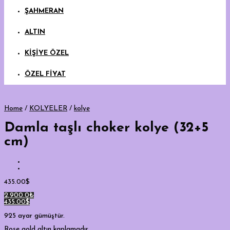
ŞAHMERAN
ALTIN
KİŞİYE ÖZEL
ÖZEL FİYAT
Home
/
KOLYELER
/
kolye
Damla taşlı choker kolye (32+5
cm)
435.00
$
2,900.0₺
435.00$
925 ayar gümüştür.
Rose gold altın kaplamadır.