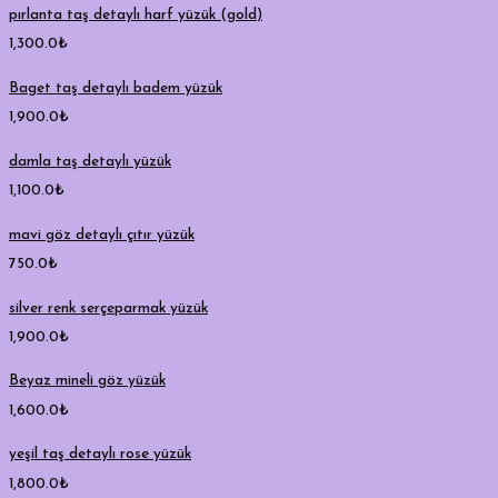
pırlanta taş detaylı harf yüzük (gold)
1,300.0
₺
Baget taş detaylı badem yüzük
1,900.0
₺
damla taş detaylı yüzük
1,100.0
₺
mavi göz detaylı çıtır yüzük
750.0
₺
silver renk serçeparmak yüzük
1,900.0
₺
Beyaz mineli göz yüzük
1,600.0
₺
yeşil taş detaylı rose yüzük
1,800.0
₺