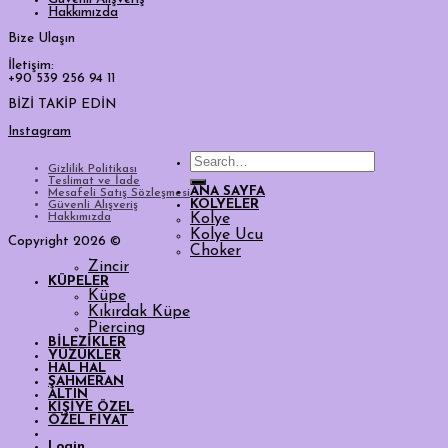
Hakkımızda
Bize Ulaşın
İletişim:
+90 539 256 94 11
BİZİ TAKİP EDİN
Instagram
Search
Gizlilik Politikası
for:
Teslimat ve İade
ANA SAYFA
Mesafeli Satış Sözleşmesi
KOLYELER
Güvenli Alışveriş
Hakkımızda
Kolye
Kolye Ucu
Copyright 2026 ©
Choker
Zincir
KÜPELER
Küpe
Kıkırdak Küpe
Piercing
BİLEZİKLER
YÜZÜKLER
HAL HAL
ŞAHMERAN
ALTIN
KİŞİYE ÖZEL
ÖZEL FİYAT
Login