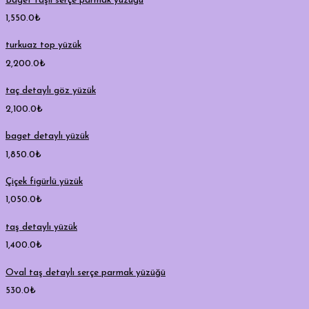
Baget taşlı serçe parmak yüzüğü
1,550.0
₺
turkuaz top yüzük
2,200.0
₺
taç detaylı göz yüzük
2,100.0
₺
baget detaylı yüzük
1,850.0
₺
Çiçek figürlü yüzük
1,050.0
₺
taş detaylı yüzük
1,400.0
₺
Oval taş detaylı serçe parmak yüzüğü
530.0
₺