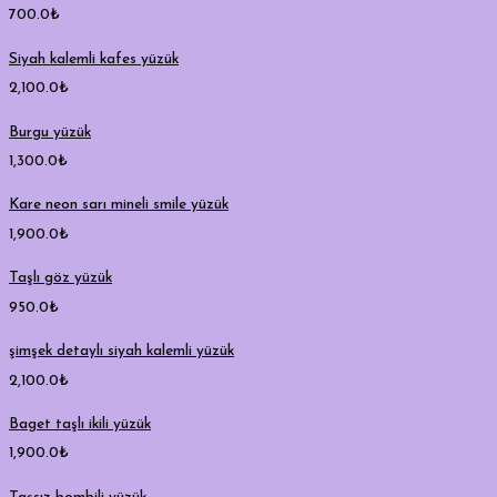
700.0
₺
Siyah kalemli kafes yüzük
2,100.0
₺
Burgu yüzük
1,300.0
₺
Kare neon sarı mineli smile yüzük
1,900.0
₺
Taşlı göz yüzük
950.0
₺
şimşek detaylı siyah kalemli yüzük
2,100.0
₺
Baget taşlı ikili yüzük
1,900.0
₺