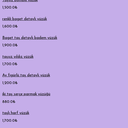
Taşsız bombili yüzük
1,500.0
₺
renkli baget detaylı yüzük
1,600.0
₺
Baget taş detaylı badem yüzük
1,900.0
₺
taşsız yıldız yüzük
1,700.0
₺
Ay figürlü taş detaylı yüzük
1,200.0
₺
iki taş serçe parmak yüzüğü
880.0
₺
taşlı harf yüzük
1,700.0
₺