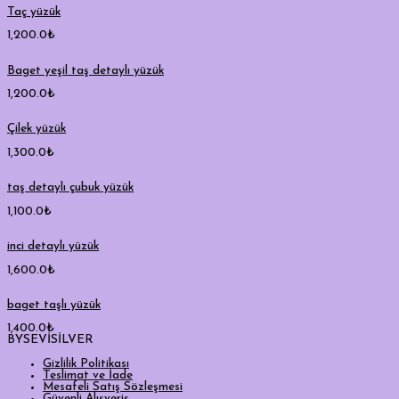
Taç yüzük
1,200.0
₺
Baget yeşil taş detaylı yüzük
1,200.0
₺
Çilek yüzük
1,300.0
₺
taş detaylı çubuk yüzük
1,100.0
₺
inci detaylı yüzük
1,600.0
₺
baget taşlı yüzük
1,400.0
₺
BYSEVİSİLVER
Gizlilik Politikası
Teslimat ve İade
Mesafeli Satış Sözleşmesi
Güvenli Alışveriş