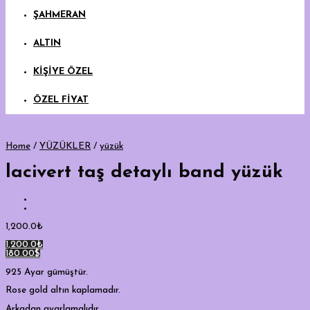
ŞAHMERAN
ALTIN
KİŞİYE ÖZEL
ÖZEL FİYAT
Home
/
YÜZÜKLER
/
yüzük
lacivert taş detaylı band yüzük
1,200.0
₺
1,200.0₺
180.00$
925 Ayar gümüştür.
Rose gold altın kaplamadır.
Arkadan ayarlamalıdır.