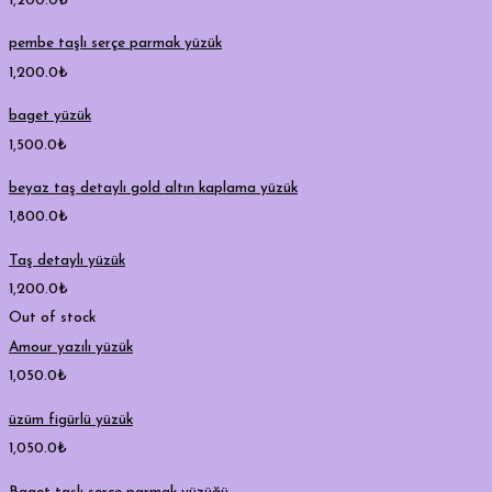
1,200.0
₺
pembe taşlı serçe parmak yüzük
1,200.0
₺
baget yüzük
1,500.0
₺
beyaz taş detaylı gold altın kaplama yüzük
1,800.0
₺
Taş detaylı yüzük
1,200.0
₺
Out of stock
Amour yazılı yüzük
1,050.0
₺
üzüm figürlü yüzük
1,050.0
₺