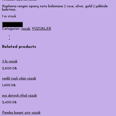
Kaplama rengini sipariş notu bölümüne ( rose, silver, gold ) şeklinde
belirtiniz.
1 in stock
Add to cart
Categories:
yüzük
,
YÜZÜKLER
Related products
3 lü yüzük
2,600.0
₺
renkli taşlı yılan yüzük
1,400.0
₺
inci detaylı ithal yüzük
2,400.0
₺
Pembe baget çıtır yüzük