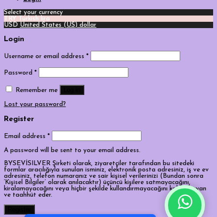
Select your currency
TRY
Turkish lira
USD
United States (US) dollar
Login
Username or email address
*
Password
*
Log in
Remember me
Lost your password?
Register
Email address
*
A password will be sent to your email address.
BYSEVİSILVER Şirketi olarak, ziyaretçiler tarafından bu sitedeki
formlar aracılığıyla sunulan isminiz, elektronik posta adresiniz, iş ve ev
adresiniz, telefon numaranız ve sair kişisel verilerinizi (Bundan sonra
‘Kişisel Bilgiler’ olarak anılacaktır) üçüncü kişilere satmayacağını,
kiralamayacağını veya hiçbir şekilde kullandırmayacağını kabul, beyan
ve taahhüt eder.
Tek Tıkla Ödeme Kolaylığı
Register
7/24 Canlı Destek