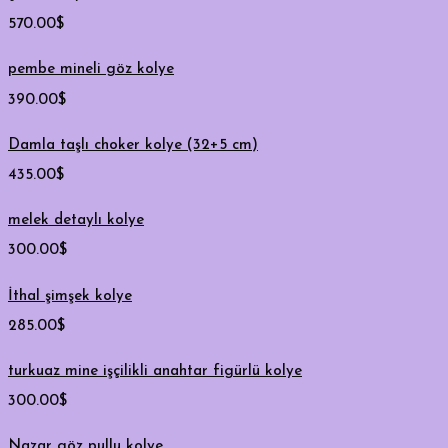
570.00
$
pembe mineli göz kolye
390.00
$
Damla taşlı choker kolye (32+5 cm)
435.00
$
melek detaylı kolye
300.00
$
İthal şimşek kolye
285.00
$
turkuaz mine işçilikli anahtar figürlü kolye
300.00
$
Nazar göz pullu kolye