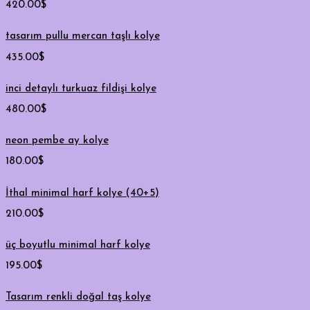
420.00
$
tasarım pullu mercan taşlı kolye
435.00
$
inci detaylı turkuaz fildişi kolye
480.00
$
neon pembe ay kolye
180.00
$
İthal minimal harf kolye (40+5)
210.00
$
üç boyutlu minimal harf kolye
195.00
$
Tasarım renkli doğal taş kolye