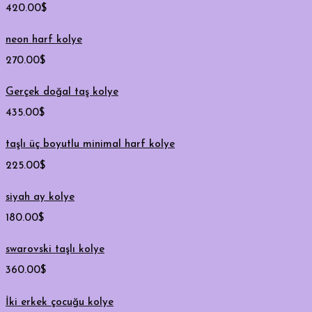
420.00
$
neon harf kolye
270.00
$
Gerçek doğal taş kolye
435.00
$
taşlı üç boyutlu minimal harf kolye
225.00
$
siyah ay kolye
180.00
$
swarovski taşlı kolye
360.00
$
İki erkek çocuğu kolye