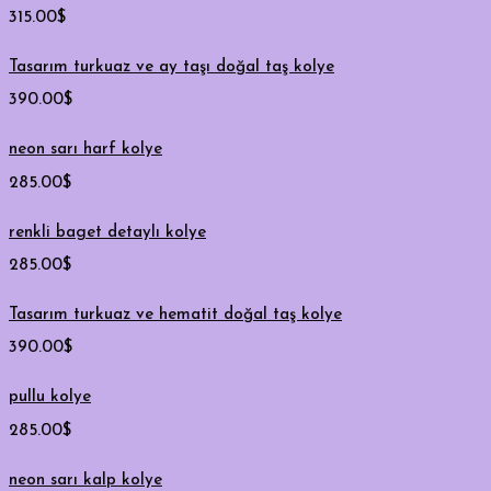
315.00
$
Tasarım turkuaz ve ay taşı doğal taş kolye
390.00
$
neon sarı harf kolye
285.00
$
renkli baget detaylı kolye
285.00
$
Tasarım turkuaz ve hematit doğal taş kolye
390.00
$
pullu kolye
285.00
$
neon sarı kalp kolye