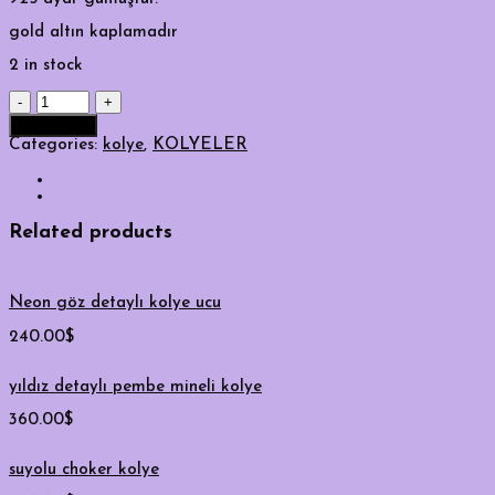
gold altın kaplamadır
2 in stock
minimal
göz
Add to cart
kolye
Categories:
kolye
,
KOLYELER
quantity
Related products
Neon göz detaylı kolye ucu
240.00
$
yıldız detaylı pembe mineli kolye
360.00
$
suyolu choker kolye