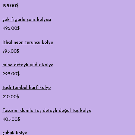
195.00
$
çok figürlü şans kolyesi
495.00
$
İthal neon turuncu kolye
795.00
$
mine detaylı yıldız kolye
225.00
$
taşlı tombul harf kolye
210.00
$
Tasarım damla taş detaylı doğal taş kolye
405.00
$
çubuk kolye