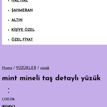
HAL HAL
ŞAHMERAN
ALTIN
KİŞİYE ÖZEL
ÖZEL FİYAT
Home
/
YÜZÜKLER
/
yüzük
mint mineli taş detaylı yüzük
1,150.0
₺
1,150.0₺