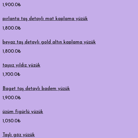
1,900.0
₺
pırlanta taş detaylı mat kaplama yüzük
1,800.0
₺
beyaz taş detaylı gold altın kaplama yüzük
1,800.0
₺
taşsız yıldız yüzük
1,700.0
₺
Baget taş detaylı badem yüzük
1,900.0
₺
üzüm figürlü yüzük
1,050.0
₺
Taşlı göz yüzük