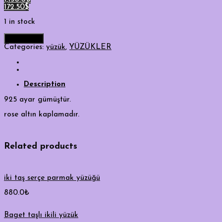
172.50$
1 in stock
Add to cart
Categories:
yüzük
,
YÜZÜKLER
Description
925 ayar gümüştür.
rose altın kaplamadır.
Related products
iki taş serçe parmak yüzüğü
880.0
₺
Baget taşlı ikili yüzük