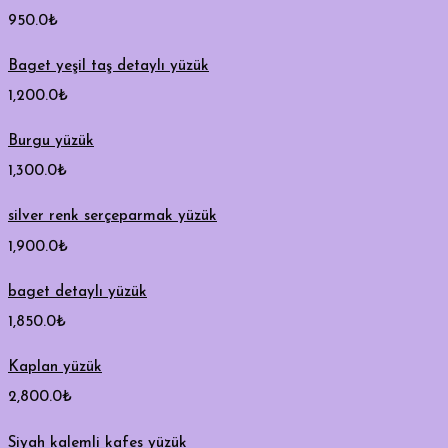
950.0
₺
Baget yeşil taş detaylı yüzük
1,200.0
₺
Burgu yüzük
1,300.0
₺
silver renk serçeparmak yüzük
1,900.0
₺
baget detaylı yüzük
1,850.0
₺
Kaplan yüzük
2,800.0
₺
Siyah kalemli kafes yüzük