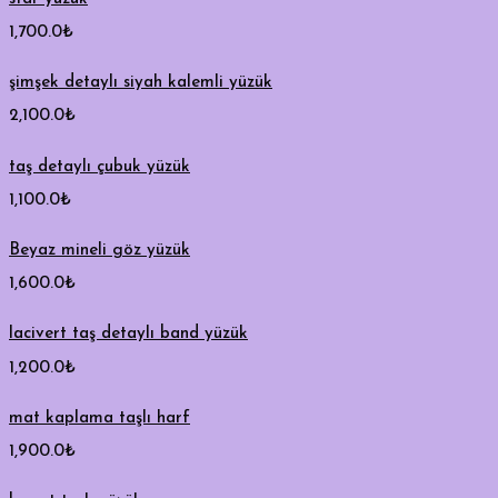
1,700.0
₺
şimşek detaylı siyah kalemli yüzük
2,100.0
₺
taş detaylı çubuk yüzük
1,100.0
₺
Beyaz mineli göz yüzük
1,600.0
₺
lacivert taş detaylı band yüzük
1,200.0
₺
mat kaplama taşlı harf
1,900.0
₺