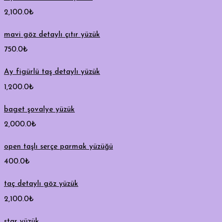
2,100.0
₺
mavi göz detaylı çıtır yüzük
750.0
₺
Ay figürlü taş detaylı yüzük
1,200.0
₺
baget şovalye yüzük
2,000.0
₺
open taşlı serçe parmak yüzüğü
400.0
₺
taç detaylı göz yüzük
2,100.0
₺
star yüzük