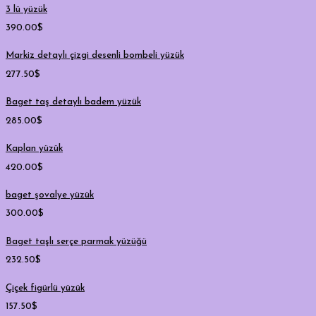
3 lü yüzük
390.00
$
Markiz detaylı çizgi desenli bombeli yüzük
277.50
$
Baget taş detaylı badem yüzük
285.00
$
Kaplan yüzük
420.00
$
baget şovalye yüzük
300.00
$
Baget taşlı serçe parmak yüzüğü
232.50
$
Çiçek figürlü yüzük
157.50
$