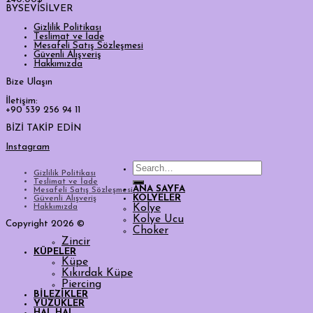
BYSEVİSİLVER
Gizlilik Politikası
Teslimat ve İade
Mesafeli Satış Sözleşmesi
Güvenli Alışveriş
Hakkımızda
Bize Ulaşın
İletişim:
+90 539 256 94 11
BİZİ TAKİP EDİN
Instagram
Search
Gizlilik Politikası
for:
Teslimat ve İade
ANA SAYFA
Mesafeli Satış Sözleşmesi
KOLYELER
Güvenli Alışveriş
Hakkımızda
Kolye
Kolye Ucu
Copyright 2026 ©
Choker
Zincir
KÜPELER
Küpe
Kıkırdak Küpe
Piercing
BİLEZİKLER
YÜZÜKLER
HAL HAL