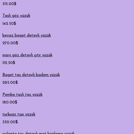
315.00
$
Taşlı göz yüzük
142.50
$
beyaz baget detaylı yüzük
270.00
$
mavi göz detaylı çıtır yüzük
112.50
$
Baget taş detaylı badem yüzük
285.00
$
Pembe taşlı taç yüzük
180.00
$
turkuaz top yüzük
330.00
$
pırlanta taş detaylı mat kaplama yüzük