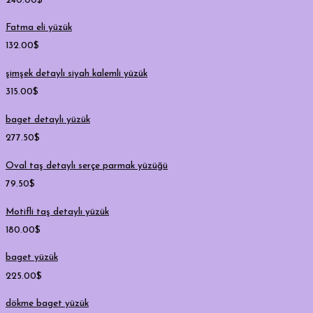
240.00
$
Fatma eli yüzük
132.00
$
şimşek detaylı siyah kalemli yüzük
315.00
$
baget detaylı yüzük
277.50
$
Oval taş detaylı serçe parmak yüzüğü
79.50
$
Motifli taş detaylı yüzük
180.00
$
baget yüzük
225.00
$
dökme baget yüzük