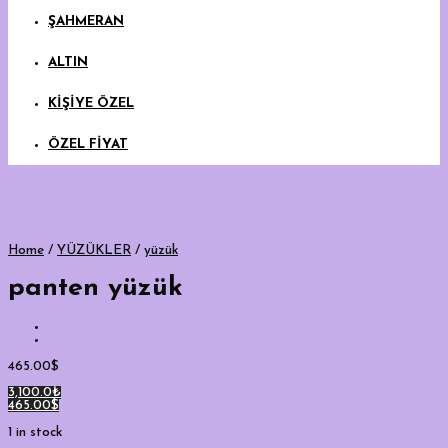
ŞAHMERAN
ALTIN
KİŞİYE ÖZEL
ÖZEL FİYAT
Home
/
YÜZÜKLER
/
yüzük
panten yüzük
465.00
$
3,100.0₺
465.00$
1 in stock