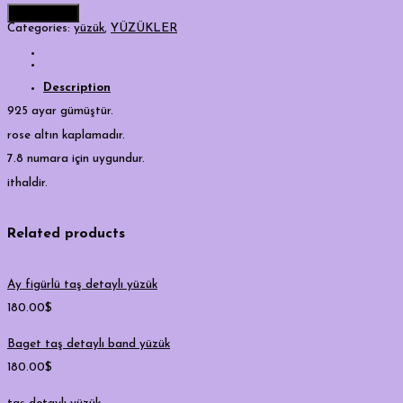
Add to cart
Categories:
yüzük
,
YÜZÜKLER
Description
925 ayar gümüştür.
rose altın kaplamadır.
7.8 numara için uygundur.
ithaldir.
Related products
Ay figürlü taş detaylı yüzük
180.00
$
Baget taş detaylı band yüzük
180.00
$