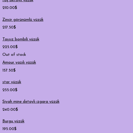
taş detaylı yüzük
210.00
$
Zincir görünümlü yüzük
217.50
$
Taşsız bombili yüzük
225.00
$
Out of stock
Amour yazılı yüzük
157.50
$
star yüzük
255.00
$
Siyah mine detaylı ızgara yüzük
240.00
$
Burgu yüzük
195.00
$