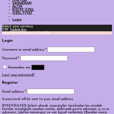
ŞAHMERAN
ALTIN
KİŞİYE ÖZEL
ÖZEL FİYAT
Login
Select your currency
TRY
Turkish lira
USD
United States (US) dollar
Login
Username or email address
*
Password
*
Log in
Remember me
Lost your password?
Register
Email address
*
A password will be sent to your email address.
BYSEVİSILVER Şirketi olarak, ziyaretçiler tarafından bu sitedeki
formlar aracılığıyla sunulan isminiz, elektronik posta adresiniz, iş ve ev
adresiniz, telefon numaranız ve sair kişisel verilerinizi (Bundan sonra