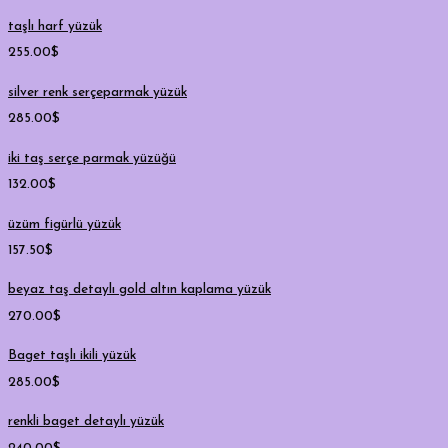
taşlı harf yüzük
255.00
$
silver renk serçeparmak yüzük
285.00
$
iki taş serçe parmak yüzüğü
132.00
$
üzüm figürlü yüzük
157.50
$
beyaz taş detaylı gold altın kaplama yüzük
270.00
$
Baget taşlı ikili yüzük
285.00
$
renkli baget detaylı yüzük