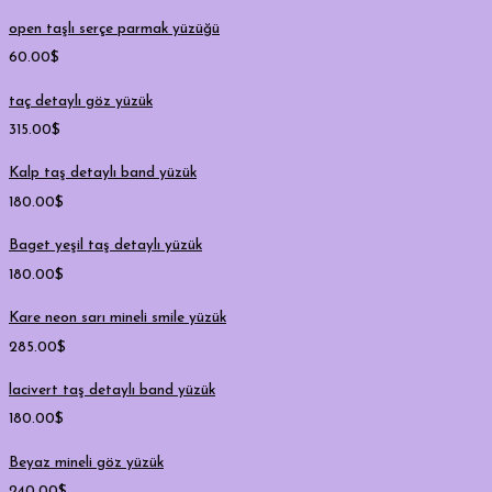
open taşlı serçe parmak yüzüğü
60.00
$
taç detaylı göz yüzük
315.00
$
Kalp taş detaylı band yüzük
180.00
$
Baget yeşil taş detaylı yüzük
180.00
$
Kare neon sarı mineli smile yüzük
285.00
$
lacivert taş detaylı band yüzük
180.00
$
Beyaz mineli göz yüzük
240.00
$