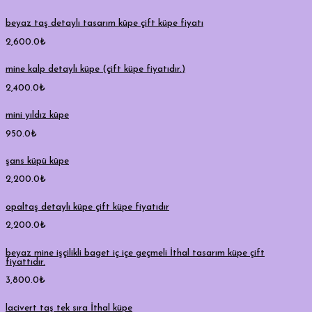
beyaz taş detaylı tasarım küpe çift küpe fiyatı
2,600.0
₺
mine kalp detaylı küpe (çift küpe fiyatıdır.)
2,400.0
₺
mini yıldız küpe
950.0
₺
şans küpü küpe
2,200.0
₺
opaltaş detaylı küpe çift küpe fiyatıdır
2,200.0
₺
beyaz mine işçilikli baget iç içe geçmeli İthal tasarım küpe çift
fiyattıdır.
3,800.0
₺
lacivert taş tek sıra İthal küpe