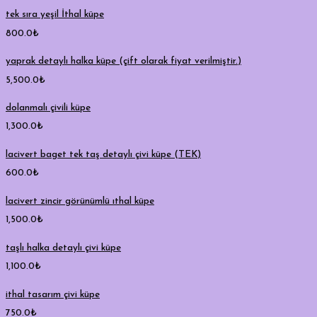
tek sıra yeşil İthal küpe
800.0
₺
yaprak detaylı halka küpe (çift olarak fiyat verilmiştir.)
5,500.0
₺
dolanmalı çivili küpe
1,300.0
₺
lacivert baget tek taş detaylı çivi küpe (TEK)
600.0
₺
lacivert zincir görünümlü ıthal küpe
1,500.0
₺
taşlı halka detaylı çivi küpe
1,100.0
₺
ithal tasarım çivi küpe
750.0
₺