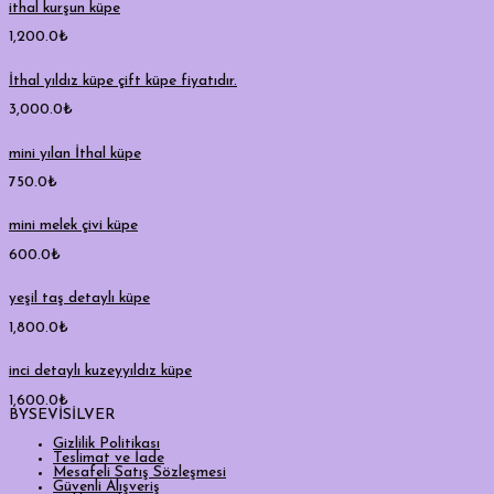
ithal kurşun küpe
1,200.0
₺
İthal yıldız küpe çift küpe fiyatıdır.
3,000.0
₺
mini yılan İthal küpe
750.0
₺
mini melek çivi küpe
600.0
₺
yeşil taş detaylı küpe
1,800.0
₺
inci detaylı kuzeyyıldız küpe
1,600.0
₺
BYSEVİSİLVER
Gizlilik Politikası
Teslimat ve İade
Mesafeli Satış Sözleşmesi
Güvenli Alışveriş