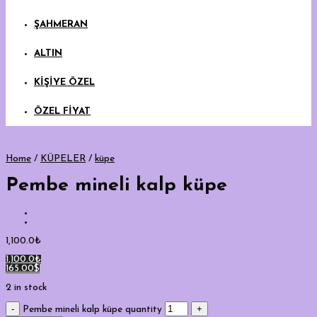
ŞAHMERAN
ALTIN
KİŞİYE ÖZEL
ÖZEL FİYAT
Home
/
KÜPELER
/
küpe
Pembe mineli kalp küpe
1,100.0
₺
1,100.0₺
165.00$
2 in stock
Pembe mineli kalp küpe quantity