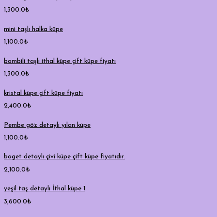
1,300.0
₺
mini taşlı halka küpe
1,100.0
₺
bombili taşlı ithal küpe çift küpe fiyatı
1,300.0
₺
kristal küpe çift küpe fiyatı
2,400.0
₺
Pembe göz detaylı yılan küpe
1,100.0
₺
baget detaylı çivi küpe çift küpe fiyatıdır.
2,100.0
₺
yeşil taş detaylı İthal küpe 1
3,600.0
₺