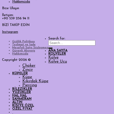
Hakkımızda
Bize Ulaşın
İletişim:
+90 539 256 94 11
BİZİ TAKİP EDİN
Instagram
Search for:
Gizlilik Politikası
Teslimat ve İade
Mesafeli Satış Sözleşmesi
ANA SAYFA
Güvenli Alışveriş
Hakkımızda
KOLYELER
Kolye
Copyright 2026 ©
Kolye Ucu
Choker
Zincir
KÜPELER
Küpe
Kıkırdak Küpe
Piercing
BİLEZİKLER
YÜZÜKLER
HAL HAL
ŞAHMERAN
ALTIN
KİŞİYE ÖZEL
ÖZEL FİYAT