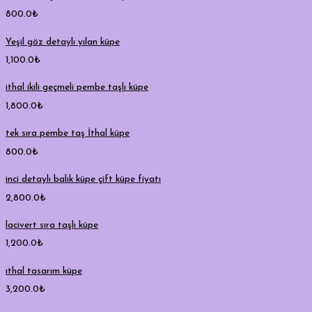
800.0
₺
Yeşil göz detaylı yılan küpe
1,100.0
₺
ithal ikili geçmeli pembe taşlı küpe
1,800.0
₺
tek sıra pembe taş İthal küpe
800.0
₺
inci detaylı balık küpe çift küpe fiyatı
2,800.0
₺
lacivert sıra taşlı küpe
1,200.0
₺
ıthal tasarım küpe
3,200.0
₺