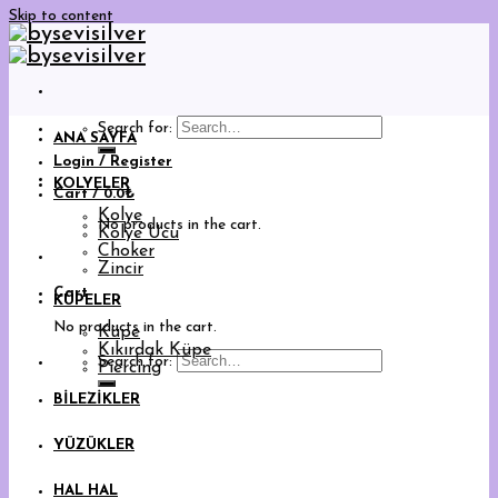
Skip to content
Search for:
ANA SAYFA
Login / Register
KOLYELER
Cart /
0.0
₺
Kolye
No products in the cart.
Kolye Ucu
Choker
Zincir
Cart
KÜPELER
No products in the cart.
Küpe
Kıkırdak Küpe
Search for:
Piercing
BİLEZİKLER
YÜZÜKLER
HAL HAL