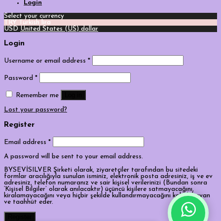
Login
Select your currency
TRY
Turkish lira
USD
United States (US) dollar
Login
Username or email address
*
Password
*
Log in
Remember me
Lost your password?
Register
Email address
*
A password will be sent to your email address.
BYSEVİSILVER Şirketi olarak, ziyaretçiler tarafından bu sitedeki
formlar aracılığıyla sunulan isminiz, elektronik posta adresiniz, iş ve ev
adresiniz, telefon numaranız ve sair kişisel verilerinizi (Bundan sonra
‘Kişisel Bilgiler’ olarak anılacaktır) üçüncü kişilere satmayacağını,
kiralamayacağını veya hiçbir şekilde kullandırmayacağını kabul, beyan
ve taahhüt eder.
Tek Tıkla Ödeme Kolaylığı
Register