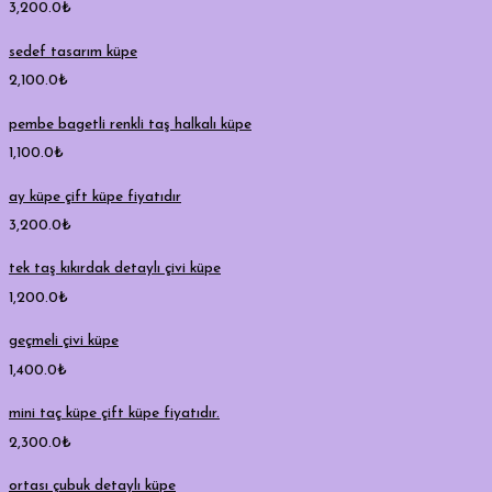
3,200.0
₺
sedef tasarım küpe
2,100.0
₺
pembe bagetli renkli taş halkalı küpe
1,100.0
₺
ay küpe çift küpe fiyatıdır
3,200.0
₺
tek taş kıkırdak detaylı çivi küpe
1,200.0
₺
geçmeli çivi küpe
1,400.0
₺
mini taç küpe çift küpe fiyatıdır.
2,300.0
₺
ortası çubuk detaylı küpe