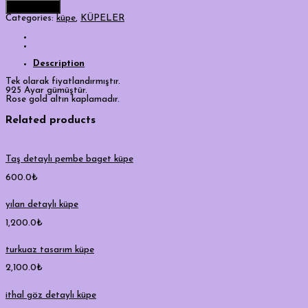
Add to cart
Categories:
küpe
,
KÜPELER
Description
Tek olarak fiyatlandırmıştır.
925 Ayar gümüştür.
Rose gold altın kaplamadır.
Related products
Taş detaylı pembe baget küpe
600.0
₺
yılan detaylı küpe
1,200.0
₺
turkuaz tasarım küpe
2,100.0
₺
ithal göz detaylı küpe