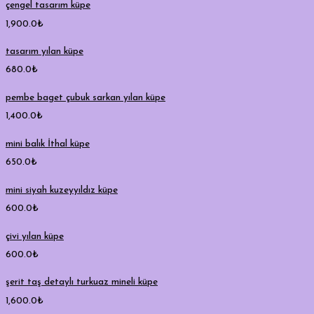
çengel tasarım küpe
1,900.0
₺
tasarım yılan küpe
680.0
₺
pembe baget çubuk sarkan yılan küpe
1,400.0
₺
mini balık İthal küpe
650.0
₺
mini siyah kuzeyyıldız küpe
600.0
₺
çivi yılan küpe
600.0
₺
şerit taş detaylı turkuaz mineli küpe
1,600.0
₺