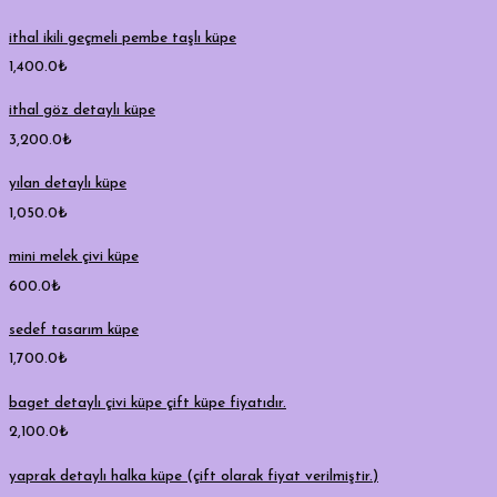
ithal ikili geçmeli pembe taşlı küpe
1,400.0
₺
ithal göz detaylı küpe
3,200.0
₺
yılan detaylı küpe
1,050.0
₺
mini melek çivi küpe
600.0
₺
sedef tasarım küpe
1,700.0
₺
baget detaylı çivi küpe çift küpe fiyatıdır.
2,100.0
₺
yaprak detaylı halka küpe (çift olarak fiyat verilmiştir.)