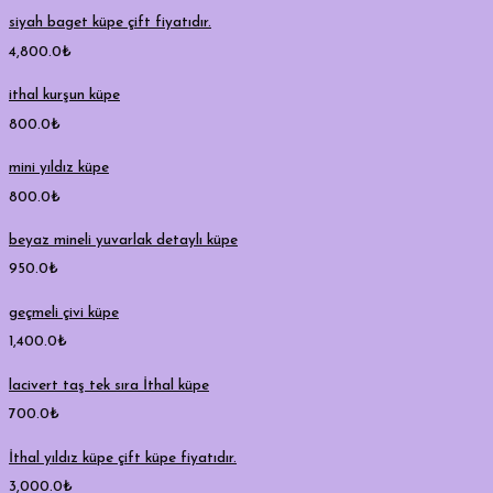
siyah baget küpe çift fiyatıdır.
4,800.0
₺
ithal kurşun küpe
800.0
₺
mini yıldız küpe
800.0
₺
beyaz mineli yuvarlak detaylı küpe
950.0
₺
geçmeli çivi küpe
1,400.0
₺
lacivert taş tek sıra İthal küpe
700.0
₺
İthal yıldız küpe çift küpe fiyatıdır.
3,000.0
₺