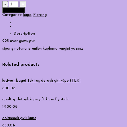
piercing
halka
Add to cart
quantity
Categories:
küpe
,
Piercing
Description
925 ayar gümüştür.
sipariş notuna istenilen kaplama rengini yazınız
Related products
lacivert baget tek taş detaylı çivi küpe (TEK)
600.0
₺
opaltaş detaylı küpe çift küpe fiyatıdır
1,900.0
₺
dolanmalı çivili küpe
850.0
₺