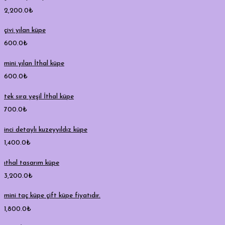
2,200.0
₺
çivi yılan küpe
600.0
₺
mini yılan İthal küpe
600.0
₺
tek sıra yeşil İthal küpe
700.0
₺
inci detaylı kuzeyyıldız küpe
1,400.0
₺
ıthal tasarım küpe
3,200.0
₺
mini taç küpe çift küpe fiyatıdır.
1,800.0
₺