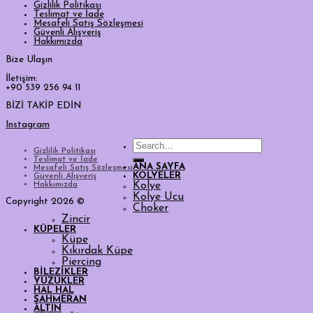
Gizlilik Politikası
Teslimat ve İade
Mesafeli Satış Sözleşmesi
Güvenli Alışveriş
Hakkımızda
Bize Ulaşın
İletişim:
+90 539 256 94 11
BİZİ TAKİP EDİN
Instagram
Search
Gizlilik Politikası
for:
Teslimat ve İade
ANA SAYFA
Mesafeli Satış Sözleşmesi
KOLYELER
Güvenli Alışveriş
Hakkımızda
Kolye
Kolye Ucu
Copyright 2026 ©
Choker
Zincir
KÜPELER
Küpe
Kıkırdak Küpe
Piercing
BİLEZİKLER
YÜZÜKLER
HAL HAL
ŞAHMERAN
ALTIN