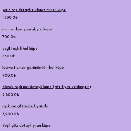
şerit taş detaylı turkuaz mineli küpe
1,400.0
₺
mini sarkan yaprak çivi küpe
700.0
₺
yeşil taşlı İthal küpe
650.0
₺
lacivert zincir görünümlü ıthal küpe
900.0
₺
zikzak taşlı inci detaylı küpe (çift fiyat verilmiştir.)
2,800.0
₺
ay küpe çift küpe fiyatıdır
3,200.0
₺
Yeşil göz detaylı yılan küpe