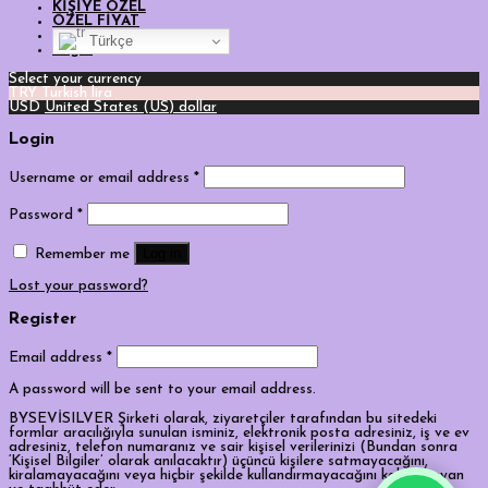
KİŞİYE ÖZEL
ÖZEL FİYAT
Türkçe
Login
Select your currency
TRY
Turkish lira
USD
United States (US) dollar
Login
Username or email address
*
Password
*
Log in
Remember me
Lost your password?
Register
Email address
*
A password will be sent to your email address.
BYSEVİSILVER Şirketi olarak, ziyaretçiler tarafından bu sitedeki
formlar aracılığıyla sunulan isminiz, elektronik posta adresiniz, iş ve ev
adresiniz, telefon numaranız ve sair kişisel verilerinizi (Bundan sonra
‘Kişisel Bilgiler’ olarak anılacaktır) üçüncü kişilere satmayacağını,
kiralamayacağını veya hiçbir şekilde kullandırmayacağını kabul, beyan