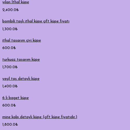
yılan İthal küpe
2,400.0
₺
bombili taşlı ithal küpe çift küpe fiyatı
1,300.0
₺
ithal tasarım çivi küpe
600.0
₺
turkuaz tasarım küpe
1,700.0
₺
yeşil taş detaylı küpe
1,400.0
₺
6 lı baget küpe
600.0
₺
mine kalp detaylı küpe (çift küpe fiyatıdır.)
1,800.0
₺