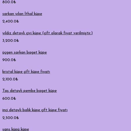
800.0
₺
sarkan yılan İthal küpe
2,400.0
₺
yıldız detaylı çivi küpe (çift olarak fiyat verilmiştir.)
3,200.0
₺
üçgen sarkan baget küpe
900.0
₺
kristal küpe çift küpe fiyatı
2,100.0
₺
Taş detaylı pembe baget küpe
600.0
₺
inci detaylı balık küpe çift küpe fiyatı
2,500.0
₺
şans küpü küpe