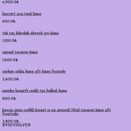
4,900.0
₺
lacivert sıra taşlı küpe
650.0
₺
tek taş kıkırdak detaylı çivi küpe
1,100.0
₺
çengel tasarım küpe
1,600.0
₺
sarkan yıldız küpe çift küpe fiyatıdır
3,600.0
₺
pembe bagetli renkli taş halkalı küpe
800.0
₺
beyaz mine işçilikli baget iç içe geçmeli İthal tasarım küpe çift
fiyattıdır.
3,800.0
₺
BYSEVİSİLVER