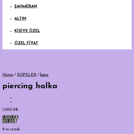
ŞAHMERAN
ALTIN
KİŞİYE ÖZEL
ÖZEL FİYAT
Home
/
KÜPELER
/
küpe
piercing halka
1,300.0
₺
1,300.0₺
195.00$
9 in stock