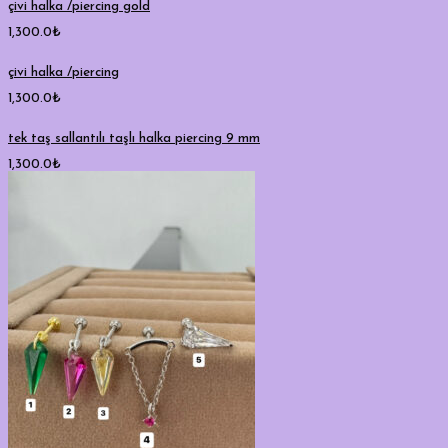
çivi halka /piercing gold
1,300.0
₺
çivi halka /piercing
1,300.0
₺
tek taş sallantılı taşlı halka piercing 9 mm
1,300.0
₺