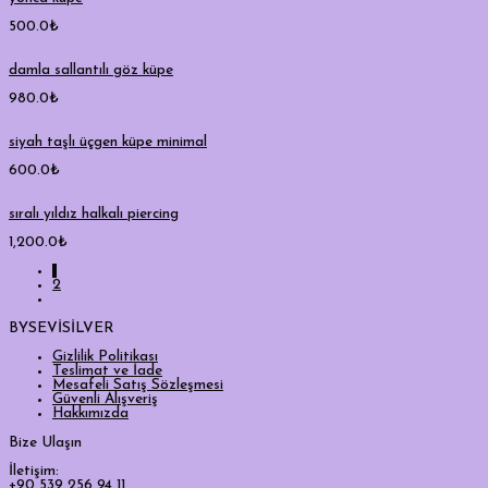
500.0
₺
damla sallantılı göz küpe
980.0
₺
siyah taşlı üçgen küpe minimal
600.0
₺
sıralı yıldız halkalı piercing
1,200.0
₺
1
2
BYSEVİSİLVER
Gizlilik Politikası
Teslimat ve İade
Mesafeli Satış Sözleşmesi
Güvenli Alışveriş
Hakkımızda
Bize Ulaşın
İletişim:
+90 539 256 94 11