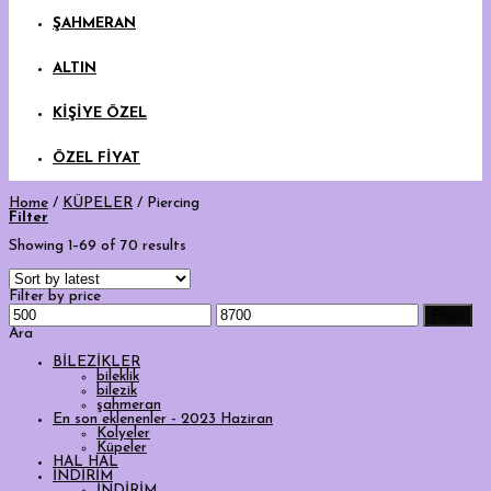
ŞAHMERAN
ALTIN
KİŞİYE ÖZEL
ÖZEL FİYAT
Home
/
KÜPELER
/
Piercing
Filter
Showing 1–69 of 70 results
Filter by price
Min
Max
Filter
price
price
Ara
BİLEZİKLER
bileklik
bilezik
şahmeran
En son eklenenler - 2023 Haziran
Kolyeler
Küpeler
HAL HAL
İNDİRİM
İNDİRİM