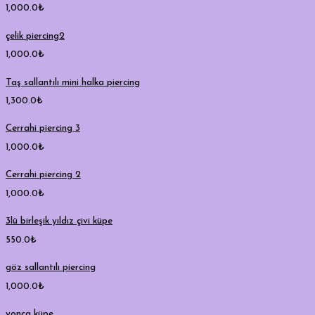
1,000.0
₺
çelik piercing2
1,000.0
₺
Taş sallantılı mini halka piercing
1,300.0
₺
Cerrahi piercing 3
1,000.0
₺
Cerrahi piercing 2
1,000.0
₺
3lü birleşik yıldız çivi küpe
550.0
₺
göz sallantılı piercing
1,000.0
₺
yonca küpe