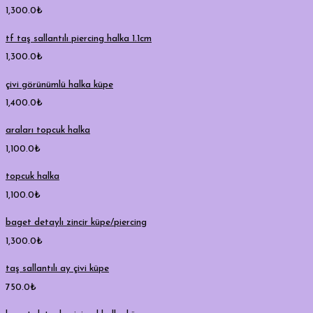
1,300.0
₺
tf taş sallantılı piercing halka 1.1cm
1,300.0
₺
çivi görünümlü halka küpe
1,400.0
₺
araları topcuk halka
1,100.0
₺
topcuk halka
1,100.0
₺
baget detaylı zincir küpe/piercing
1,300.0
₺
taş sallantılı ay çivi küpe
750.0
₺