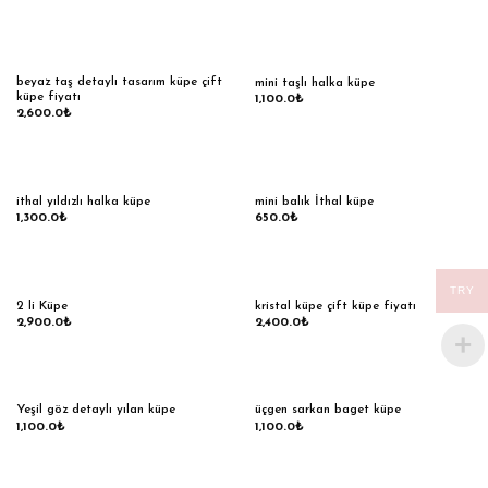
beyaz taş detaylı tasarım küpe çift
mini taşlı halka küpe
küpe fiyatı
1,100.0
₺
2,600.0
₺
ithal yıldızlı halka küpe
mini balık İthal küpe
1,300.0
₺
650.0
₺
TRY
2 li Küpe
kristal küpe çift küpe fiyatı
2,900.0
₺
2,400.0
₺
Yeşil göz detaylı yılan küpe
üçgen sarkan baget küpe
1,100.0
₺
1,100.0
₺