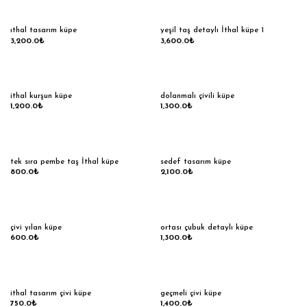
ıthal tasarım küpe
yeşil taş detaylı İthal küpe 1
3,200.0
₺
3,600.0
₺
ithal kurşun küpe
dolanmalı çivili küpe
1,200.0
₺
1,300.0
₺
tek sıra pembe taş İthal küpe
sedef tasarım küpe
800.0
₺
2,100.0
₺
çivi yılan küpe
ortası çubuk detaylı küpe
600.0
₺
1,300.0
₺
ithal tasarım çivi küpe
geçmeli çivi küpe
750.0
₺
1,400.0
₺