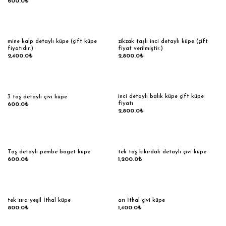
600.0
₺
mine kalp detaylı küpe (çift küpe
zikzak taşlı inci detaylı küpe (çift
fiyatıdır.)
fiyat verilmiştir.)
2,400.0
₺
2,800.0
₺
inci detaylı balık küpe çift küpe
3 taş detaylı çivi küpe
fiyatı
600.0
₺
2,800.0
₺
Taş detaylı pembe baget küpe
tek taş kıkırdak detaylı çivi küpe
600.0
₺
1,200.0
₺
tek sıra yeşil İthal küpe
arı İthal çivi küpe
800.0
₺
1,400.0
₺