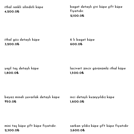
baget detaylı çivi küpe çift küpe
ithal renkli silindirli küpe
fiyatıdır.
4,200.0
₺
2,100.0
₺
ithal göz detaylı küpe
6 lı baget küpe
3,200.0
₺
600.0
₺
yeşil taş detaylı küpe
lacivert zincir görünümlü ıthal küpe
1,800.0
₺
1,500.0
₺
beyaz mineli yuvarlak detaylı küpe
inci detaylı kuzeyyıldız küpe
950.0
₺
1,600.0
₺
mini taç küpe çift küpe fiyatıdır.
sarkan yıldız küpe çift küpe fiyatıdır
2,300.0
₺
3,600.0
₺