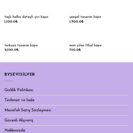
taşlı halka detaylı çivi küpe
çengel tasarım küpe
1,100.0
₺
1,900.0
₺
turkuaz tasarım küpe
mini yılan İthal küpe
2,100.0
₺
750.0
₺
BYSEVİSİLVER
Gizlilik Politikası
Teslimat ve İade
Mesafeli Satış Sözleşmesi
Güvenli Alışveriş
Hakkımızda