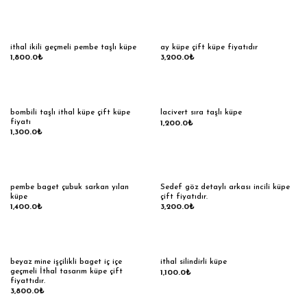
ithal ikili geçmeli pembe taşlı küpe
ay küpe çift küpe fiyatıdır
1,800.0
₺
3,200.0
₺
bombili taşlı ithal küpe çift küpe
lacivert sıra taşlı küpe
fiyatı
1,200.0
₺
1,300.0
₺
pembe baget çubuk sarkan yılan
Sedef göz detaylı arkası incili küpe
küpe
çift fiyatıdır.
1,400.0
₺
3,200.0
₺
beyaz mine işçilikli baget iç içe
ithal silindirli küpe
geçmeli İthal tasarım küpe çift
1,100.0
₺
fiyattıdır.
3,800.0
₺