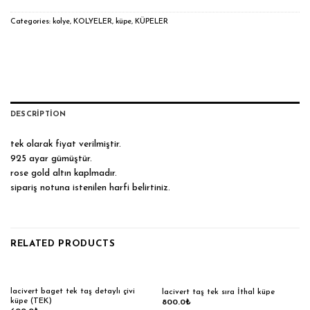
Categories:
kolye
,
KOLYELER
,
küpe
,
KÜPELER
DESCRIPTION
tek olarak fiyat verilmiştir.
925 ayar gümüştür.
rose gold altın kaplmadır.
sipariş notuna istenilen harfi belirtiniz.
RELATED PRODUCTS
lacivert baget tek taş detaylı çivi
lacivert taş tek sıra İthal küpe
küpe (TEK)
800.0
₺