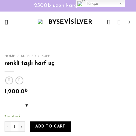
Türkçe
2500₺ üzeri kargo ücretsiz!
Skip
to
content
HOME
/
KÜPELER
/
KÜPE
renkli taşlı harf uç
1,200.0
₺
7 in stock
renkli taşlı harf uç quantity
ADD TO CART