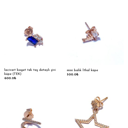
lacivert baget tek taş detaylı çivi
mini balık İthal küpe
küpe (TEK)
500.0
₺
600.0
₺