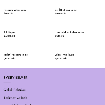
tasarım yılan küpe
arı İthal çivi küpe
680.0
₺
1,200.0
₺
2 li Küpe
ithal yıldızlı halka küpe
2,900.0
₺
950.0
₺
sedef tasarım küpe
yılan İthal küpe
1,700.0
₺
2,400.0
₺
BYSEVİSİLVER
Gizlilik Politikası
Teslimat ve İade