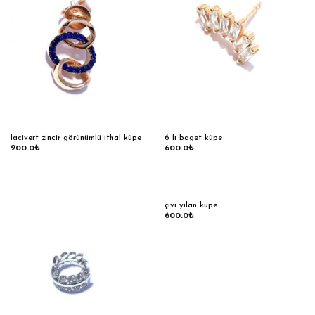
lacivert zincir görünümlü ıthal küpe
6 lı baget küpe
900.0
₺
600.0
₺
çivi yılan küpe
600.0
₺