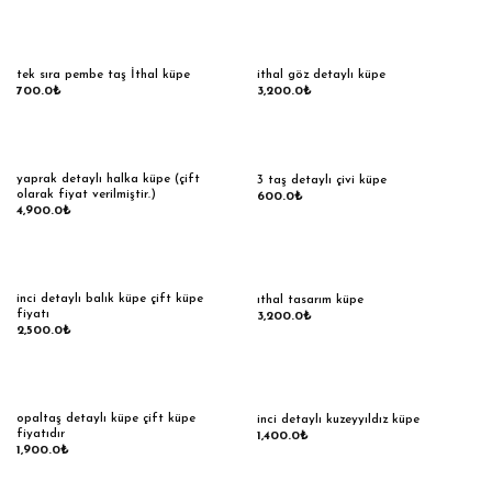
tek sıra pembe taş İthal küpe
ithal göz detaylı küpe
700.0
₺
3,200.0
₺
yaprak detaylı halka küpe (çift
3 taş detaylı çivi küpe
olarak fiyat verilmiştir.)
600.0
₺
4,900.0
₺
inci detaylı balık küpe çift küpe
ıthal tasarım küpe
fiyatı
3,200.0
₺
2,500.0
₺
opaltaş detaylı küpe çift küpe
inci detaylı kuzeyyıldız küpe
fiyatıdır
1,400.0
₺
1,900.0
₺