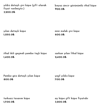
yıldız detaylı çivi küpe (çift olarak
beyaz zincir görünümlü ıthal küpe
fiyat verilmiştir.)
900.0
₺
3,200.0
₺
yılan detaylı küpe
mini melek çivi küpe
1,050.0
₺
600.0
₺
ithal ikili geçmeli pembe taşlı küpe
sarkan yılan İthal küpe
1,400.0
₺
2,400.0
₺
Pembe göz detaylı yılan küpe
yeşil yıldız küpe
800.0
₺
700.0
₺
turkuaz tasarım küpe
ay küpe çift küpe fiyatıdır
1,700.0
₺
3,200.0
₺