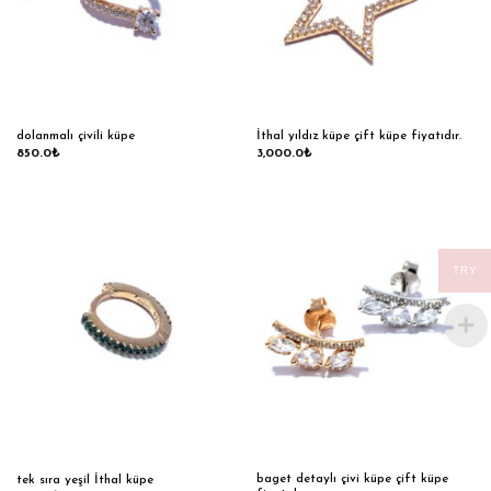
dolanmalı çivili küpe
İthal yıldız küpe çift küpe fiyatıdır.
850.0
₺
3,000.0
₺
TRY
baget detaylı çivi küpe çift küpe
tek sıra yeşil İthal küpe