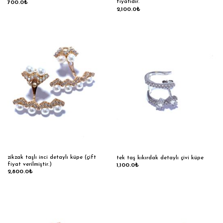
fiyatıdır.
700.0
₺
2,100.0
₺
zikzak taşlı inci detaylı küpe (çift
tek taş kıkırdak detaylı çivi küpe
fiyat verilmiştir.)
1,100.0
₺
2,800.0
₺