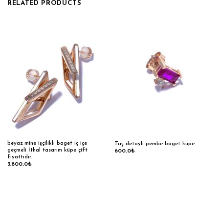
RELATED PRODUCTS
beyaz mine işçilikli baget iç içe
Taş detaylı pembe baget küpe
geçmeli İthal tasarım küpe çift
600.0
₺
fiyattıdır.
3,800.0
₺