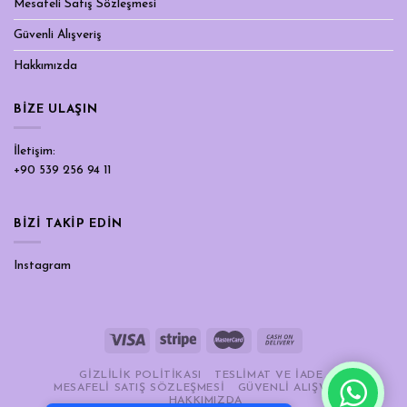
Mesafeli Satış Sözleşmesi
Güvenli Alışveriş
Hakkımızda
BIZE ULAŞIN
İletişim:
+90 539 256 94 11
BİZİ TAKİP EDİN
Instagram
Tek Tıkla Ödeme Kolaylığı
GIZLILIK POLITIKASI
TESLIMAT VE İADE
MESAFELI SATIŞ SÖZLEŞMESI
GÜVENLI ALIŞVERIŞ
HAKKIMIZDA
7/24 Canlı Destek