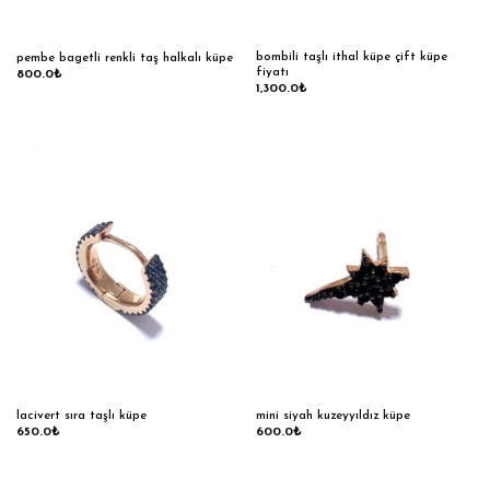
bombili taşlı ithal küpe çift küpe
pembe bagetli renkli taş halkalı küpe
fiyatı
800.0
₺
1,300.0
₺
lacivert sıra taşlı küpe
mini siyah kuzeyyıldız küpe
650.0
₺
600.0
₺