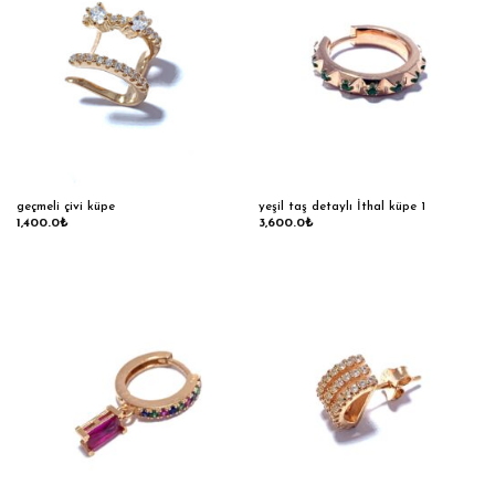
geçmeli çivi küpe
yeşil taş detaylı İthal küpe 1
1,400.0
₺
3,600.0
₺