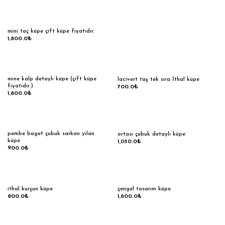
mini taç küpe çift küpe fiyatıdır.
1,800.0
₺
mine kalp detaylı küpe (çift küpe
lacivert taş tek sıra İthal küpe
fiyatıdır.)
700.0
₺
1,800.0
₺
pembe baget çubuk sarkan yılan
ortası çubuk detaylı küpe
küpe
1,050.0
₺
900.0
₺
ithal kurşun küpe
çengel tasarım küpe
800.0
₺
1,600.0
₺