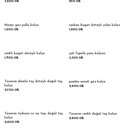
3,600.0
₺
850.0
₺
Nazar göz pullu kolye
sarkan baget detaylı yılan kolye
1,600.0
₺
1,800.0
₺
renkli baget detaylı kolye
çok figürlü şans kolyesi
1,900.0
₺
3,300.0
₺
Tasarım damla taş detaylı doğal taş
pembe mineli göz kolye
kolye
2,600.0
₺
2,700.0
₺
Tasarım turkuaz ve ay taşı doğal taş
Tasarım renkli doğal taş kolye
kolye
2,800.0
₺
2,600.0
₺