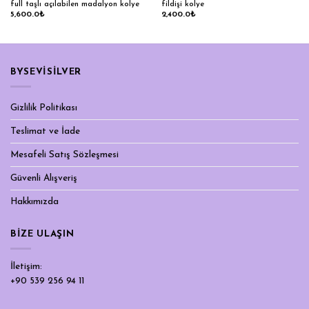
full taşlı açılabilen madalyon kolye
fildişi kolye
5,600.0
₺
2,400.0
₺
BYSEVİSİLVER
Gizlilik Politikası
Teslimat ve İade
Mesafeli Satış Sözleşmesi
Güvenli Alışveriş
Hakkımızda
BIZE ULAŞIN
İletişim:
+90 539 256 94 11