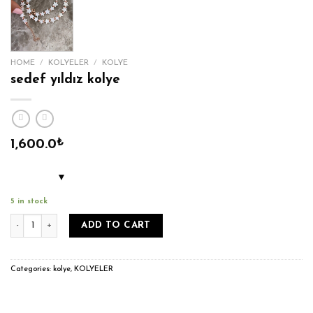
HOME
/
KOLYELER
/
KOLYE
sedef yıldız kolye
1,600.0
₺
5 in stock
sedef yıldız kolye quantity
ADD TO CART
Categories:
kolye
,
KOLYELER