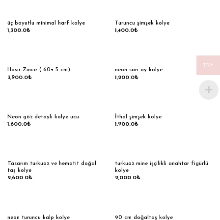
üç boyutlu minimal harf kolye
Turuncu şimşek kolye
1,300.0
₺
1,400.0
₺
TRY
Hasır Zincir ( 60+ 5 cm)
neon sarı ay kolye
3,900.0
₺
1,200.0
₺
Neon göz detaylı kolye ucu
İthal şimşek kolye
1,600.0
₺
1,900.0
₺
Tasarım turkuaz ve hematit doğal
turkuaz mine işçilikli anahtar figürlü
taş kolye
kolye
2,600.0
₺
2,000.0
₺
neon turuncu kalp kolye
90 cm doğaltaş kolye