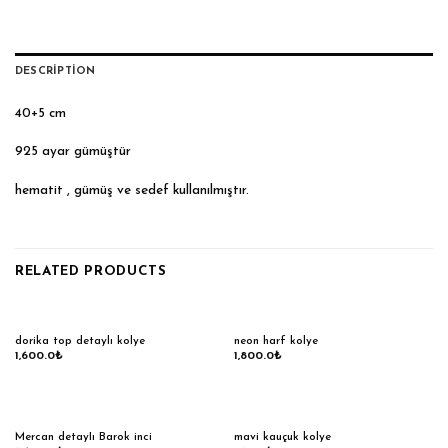
DESCRIPTION
40+5 cm
925 ayar gümüştür
hematit , gümüş ve sedef kullanılmıştır.
RELATED PRODUCTS
dorika top detaylı kolye
neon harf kolye
1,600.0
₺
1,800.0
₺
Mercan detayIı Barok inci
mavi kauçuk kolye