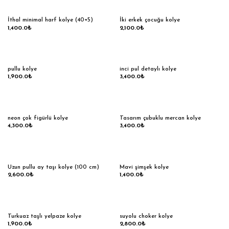
İthal minimal harf kolye (40+5)
İki erkek çocuğu kolye
1,400.0
₺
2,100.0
₺
pullu kolye
inci pul detaylı kolye
1,900.0
₺
3,400.0
₺
neon çok figürlü kolye
Tasarım çubuklu mercan kolye
4,300.0
₺
3,400.0
₺
Uzun pullu ay taşı kolye (100 cm)
Mavi şimşek kolye
2,600.0
₺
1,400.0
₺
Turkuaz taşlı yelpaze kolye
suyolu choker kolye
1,900.0
₺
2,800.0
₺