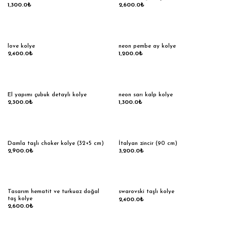
1,300.0
₺
2,600.0
₺
love kolye
neon pembe ay kolye
2,400.0
₺
1,200.0
₺
El yapımı çubuk detaylı kolye
neon sarı kalp kolye
2,300.0
₺
1,300.0
₺
Damla taşlı choker kolye (32+5 cm)
İtalyan zincir (90 cm)
2,900.0
₺
3,200.0
₺
Tasarım hematit ve turkuaz doğal
swarovski taşlı kolye
taş kolye
2,400.0
₺
2,600.0
₺