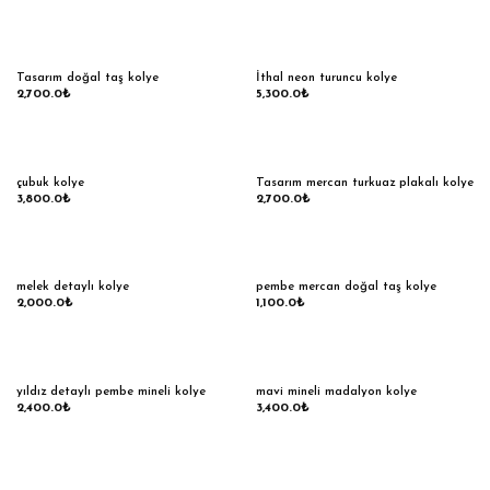
Tasarım doğal taş kolye
İthal neon turuncu kolye
2,700.0
₺
5,300.0
₺
çubuk kolye
Tasarım mercan turkuaz plakalı kolye
3,800.0
₺
2,700.0
₺
melek detaylı kolye
pembe mercan doğal taş kolye
2,000.0
₺
1,100.0
₺
yıldız detaylı pembe mineli kolye
mavi mineli madalyon kolye
2,400.0
₺
3,400.0
₺