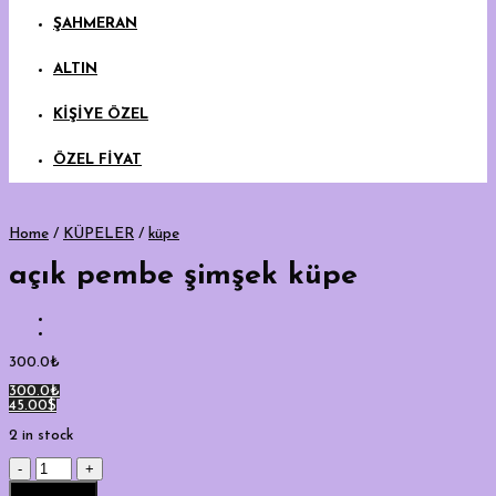
ŞAHMERAN
ALTIN
KİŞİYE ÖZEL
ÖZEL FİYAT
Home
/
KÜPELER
/
küpe
açık pembe şimşek küpe
300.0
₺
300.0₺
45.00$
2 in stock
açık
pembe
Add to cart
şimşek