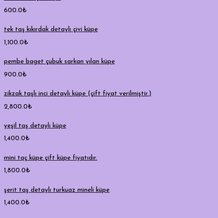
600.0
₺
tek taş kıkırdak detaylı çivi küpe
1,100.0
₺
pembe baget çubuk sarkan yılan küpe
900.0
₺
zikzak taşlı inci detaylı küpe (çift fiyat verilmiştir.)
2,800.0
₺
yeşil taş detaylı küpe
1,400.0
₺
mini taç küpe çift küpe fiyatıdır.
1,800.0
₺
şerit taş detaylı turkuaz mineli küpe
1,400.0
₺