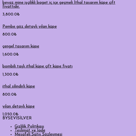
beyaz mine işçilikli baget iç içe geçmeli İthal tasarım küpe çift
fiyattıdır.
3,800.0
₺
Pembe göz detaylı yılan küpe
800.0
₺
çengel tasarım küpe
1,600.0
₺
bombili taşlı ithal küpe çift küpe fiyatı
1,300.0
₺
ithal silindirli küpe
800.0
₺
yılan detaylı küpe
1,050.0
₺
BYSEVİSİLVER
Gizlilik Politikası
Teslimat ve İade
Mesafeli Satış Sözleşmesi