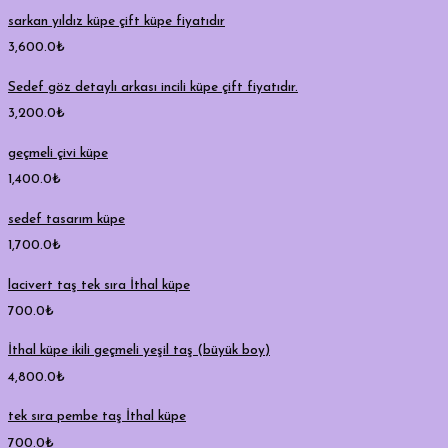
sarkan yıldız küpe çift küpe fiyatıdır
3,600.0
₺
Sedef göz detaylı arkası incili küpe çift fiyatıdır.
3,200.0
₺
geçmeli çivi küpe
1,400.0
₺
sedef tasarım küpe
1,700.0
₺
lacivert taş tek sıra İthal küpe
700.0
₺
İthal küpe ikili geçmeli yeşil taş (büyük boy)
4,800.0
₺
tek sıra pembe taş İthal küpe
700.0
₺