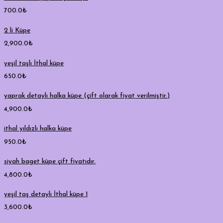
700.0
₺
2 li Küpe
2,900.0
₺
yeşil taşlı İthal küpe
650.0
₺
yaprak detaylı halka küpe (çift olarak fiyat verilmiştir.)
4,900.0
₺
ithal yıldızlı halka küpe
950.0
₺
siyah baget küpe çift fiyatıdır.
4,800.0
₺
yeşil taş detaylı İthal küpe 1
3,600.0
₺