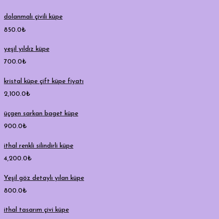
dolanmalı çivili küpe
850.0
₺
yeşil yıldız küpe
700.0
₺
kristal küpe çift küpe fiyatı
2,100.0
₺
üçgen sarkan baget küpe
900.0
₺
ithal renkli silindirli küpe
4,200.0
₺
Yeşil göz detaylı yılan küpe
800.0
₺
ithal tasarım çivi küpe