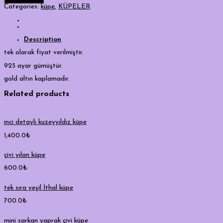
küpe
Categories:
küpe
,
KÜPELER
quantity
Description
tek olarak fiyat verilmiştir.
925 ayar gümüştür.
gold altın kaplamadır.
Related products
inci detaylı kuzeyyıldız küpe
1,400.0
₺
çivi yılan küpe
600.0
₺
tek sıra yeşil İthal küpe
700.0
₺
mini sarkan yaprak çivi küpe