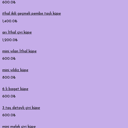
600.0
₺
ithal ikili geçmeli pembe taşlı küpe
1,400.0
₺
arı İthal çivi küpe
1,200.0
₺
mini yılan İthal küpe
600.0
₺
mini yıldız küpe
800.0
₺
6 lı baget küpe
600.0
₺
3 taş detaylı çivi küpe
600.0
₺
mini melek çivi küpe