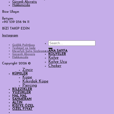
Güvenli Alışveriş
Hakkımızda
Bize Ulaşın
İletişim:
+90 539 256 94 11
BİZİ TAKİP EDİN
Instagram
Search
Gizlilik Politikası
for:
Teslimat ve İade
ANA SAYFA
Mesafeli Satış Sözleşmesi
KOLYELER
Güvenli Alışveriş
Hakkımızda
Kolye
Kolye Ucu
Copyright 2026 ©
Choker
Zincir
KÜPELER
Küpe
Kıkırdak Küpe
Piercing
BİLEZİKLER
YÜZÜKLER
HAL HAL
ŞAHMERAN
ALTIN
KİŞİYE ÖZEL
ÖZEL FİYAT