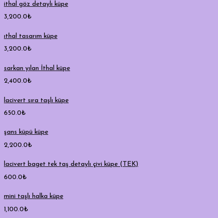
ithal göz detaylı küpe
3,200.0
₺
ıthal tasarım küpe
3,200.0
₺
sarkan yılan İthal küpe
2,400.0
₺
lacivert sıra taşlı küpe
650.0
₺
şans küpü küpe
2,200.0
₺
lacivert baget tek taş detaylı çivi küpe (TEK)
600.0
₺
mini taşlı halka küpe
1,100.0
₺