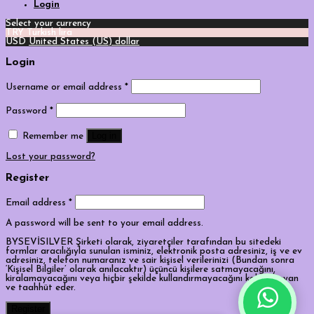
Login
Select your currency
TRY
Turkish lira
USD
United States (US) dollar
Login
Username or email address
*
Password
*
Log in
Remember me
Lost your password?
Register
Email address
*
A password will be sent to your email address.
BYSEVİSILVER Şirketi olarak, ziyaretçiler tarafından bu sitedeki
formlar aracılığıyla sunulan isminiz, elektronik posta adresiniz, iş ve ev
adresiniz, telefon numaranız ve sair kişisel verilerinizi (Bundan sonra
‘Kişisel Bilgiler’ olarak anılacaktır) üçüncü kişilere satmayacağını,
kiralamayacağını veya hiçbir şekilde kullandırmayacağını kabul, beyan
ve taahhüt eder.
Tek Tıkla Ödeme Kolaylığı
Register