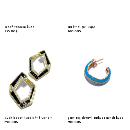
sedef tasarım küpe
arı İthal çivi küpe
255.00
$
180.00
$
siyah baget küpe çift fiyatıdır.
şerit taş detaylı turkuaz mineli küpe
720.00
$
210.00
$