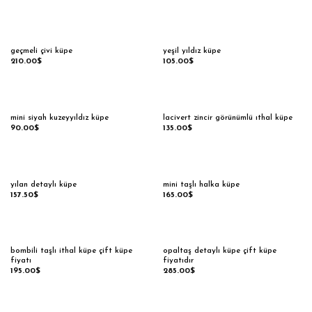
geçmeli çivi küpe
yeşil yıldız küpe
210.00
$
105.00
$
mini siyah kuzeyyıldız küpe
lacivert zincir görünümlü ıthal küpe
90.00
$
135.00
$
yılan detaylı küpe
mini taşlı halka küpe
157.50
$
165.00
$
bombili taşlı ithal küpe çift küpe
opaltaş detaylı küpe çift küpe
fiyatı
fiyatıdır
195.00
$
285.00
$