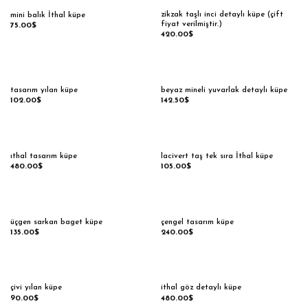
zikzak taşlı inci detaylı küpe (çift
mini balık İthal küpe
fiyat verilmiştir.)
75.00
$
420.00
$
tasarım yılan küpe
beyaz mineli yuvarlak detaylı küpe
102.00
$
142.50
$
ıthal tasarım küpe
lacivert taş tek sıra İthal küpe
480.00
$
105.00
$
üçgen sarkan baget küpe
çengel tasarım küpe
135.00
$
240.00
$
çivi yılan küpe
ithal göz detaylı küpe
90.00
$
480.00
$