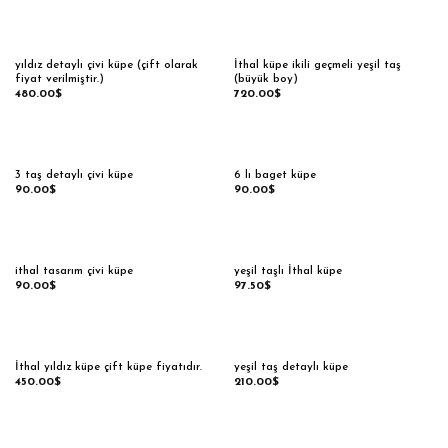
yıldız detaylı çivi küpe (çift olarak
İthal küpe ikili geçmeli yeşil taş
fiyat verilmiştir.)
(büyük boy)
480.00
$
720.00
$
3 taş detaylı çivi küpe
6 lı baget küpe
90.00
$
90.00
$
ithal tasarım çivi küpe
yeşil taşlı İthal küpe
90.00
$
97.50
$
İthal yıldız küpe çift küpe fiyatıdır.
yeşil taş detaylı küpe
450.00
$
210.00
$