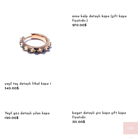
mine kalp detaylı küpe (çift küpe
fiyatıdır.)
270.00
$
yeşil taş detaylı İthal küpe 1
540.00
$
baget detaylı çivi küpe çift küpe
Yeşil göz detaylı yılan küpe
fiyatıdır.
120.00
$
315.00
$
USD