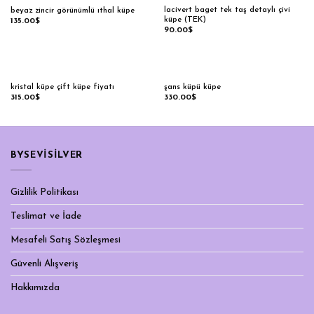
lacivert baget tek taş detaylı çivi
beyaz zincir görünümlü ıthal küpe
küpe (TEK)
135.00
$
90.00
$
kristal küpe çift küpe fiyatı
şans küpü küpe
315.00
$
330.00
$
BYSEVİSİLVER
Gizlilik Politikası
Teslimat ve İade
Mesafeli Satış Sözleşmesi
Güvenli Alışveriş
Hakkımızda