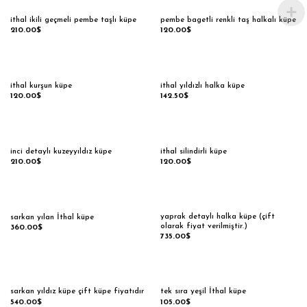
ithal ikili geçmeli pembe taşlı küpe
pembe bagetli renkli taş halkalı küpe
210.00
$
120.00
$
ithal kurşun küpe
ithal yıldızlı halka küpe
120.00
$
142.50
$
inci detaylı kuzeyyıldız küpe
ithal silindirli küpe
210.00
$
120.00
$
yaprak detaylı halka küpe (çift
sarkan yılan İthal küpe
olarak fiyat verilmiştir.)
360.00
$
735.00
$
sarkan yıldız küpe çift küpe fiyatıdır
tek sıra yeşil İthal küpe
540.00
$
105.00
$