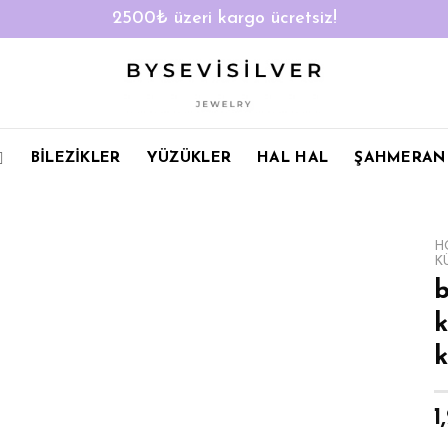
2500₺ üzeri kargo ücretsiz!
BİLEZİKLER
YÜZÜKLER
HAL HAL
ŞAHMERAN
H
K
b
k
1