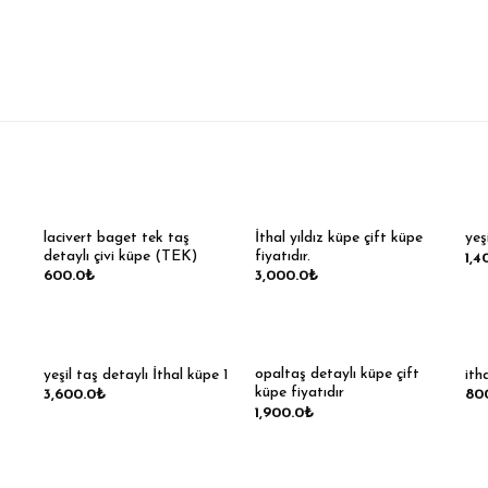
lacivert baget tek taş
İthal yıldız küpe çift küpe
yeş
detaylı çivi küpe (TEK)
fiyatıdır.
1,4
600.0
₺
3,000.0
₺
opaltaş detaylı küpe çift
yeşil taş detaylı İthal küpe 1
ith
küpe fiyatıdır
3,600.0
₺
80
1,900.0
₺