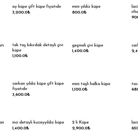
lac
ay küpe çift küpe fiyatıdır
mini yıldız küpe
ıth
3,200.0
₺
800.0
₺
90
tek taş kıkırdak detaylı çivi
atı
geçmeli çivi küpe
sar
küpe
1,400.0
₺
2,
1,100.0
₺
sarkan yıldız küpe çift küpe
mini taşlı halka küpe
tas
fiyatıdır
1,100.0
₺
68
3,600.0
₺
an
inci detaylı kuzeyyıldız küpe
2 li Küpe
lac
1,400.0
₺
2,900.0
₺
65