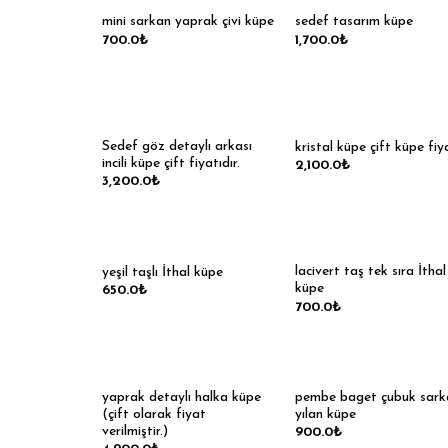
mini sarkan yaprak çivi küpe
sedef tasarım küpe
700.0
₺
1,700.0
₺
Sedef göz detaylı arkası
kristal küpe çift küpe fiy
incili küpe çift fiyatıdır.
2,100.0
₺
3,200.0
₺
lacivert taş tek sıra İthal
yeşil taşlı İthal küpe
küpe
650.0
₺
700.0
₺
yaprak detaylı halka küpe
pembe baget çubuk sark
(çift olarak fiyat
yılan küpe
verilmiştir.)
900.0
₺