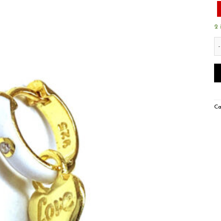
2 
be
Ca