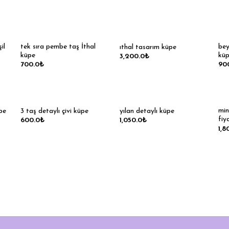
il
tek sıra pembe taş İthal
bey
ıthal tasarım küpe
küpe
kü
3,200.0
₺
700.0
₺
90
min
üpe
3 taş detaylı çivi küpe
yılan detaylı küpe
fiya
600.0
₺
1,050.0
₺
1,8