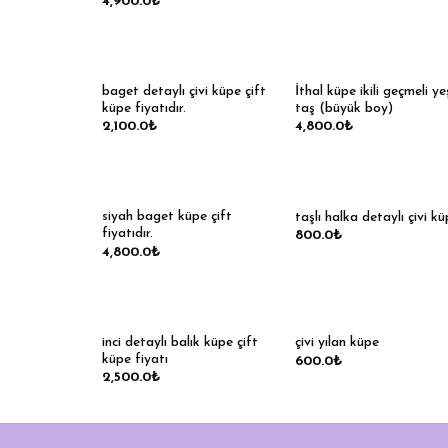
4,900.0
₺
baget detaylı çivi küpe çift
İthal küpe ikili geçmeli yeş
küpe fiyatıdır.
taş (büyük boy)
2,100.0
₺
4,800.0
₺
siyah baget küpe çift
taşlı halka detaylı çivi k
fiyatıdır.
800.0
₺
4,800.0
₺
inci detaylı balık küpe çift
çivi yılan küpe
küpe fiyatı
600.0
₺
2,500.0
₺