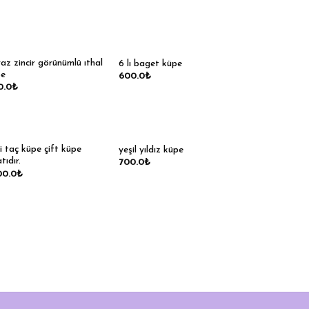
az zincir görünümlü ıthal
6 lı baget küpe
pe
600.0
₺
0.0
₺
i taç küpe çift küpe
yeşil yıldız küpe
tıdır.
700.0
₺
00.0
₺