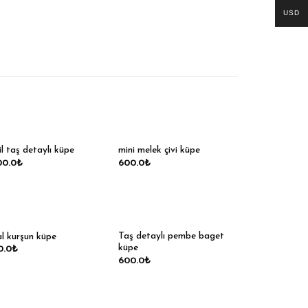
USD
il taş detaylı küpe
mini melek çivi küpe
00.0
₺
600.0
₺
Taş detaylı pembe baget
al kurşun küpe
küpe
0.0
₺
600.0
₺