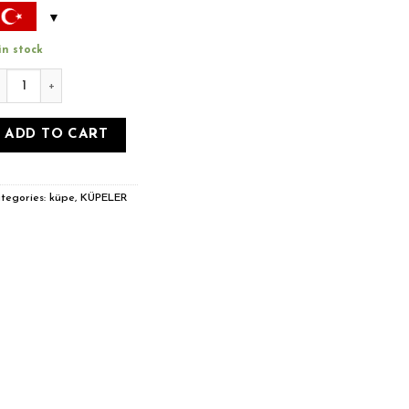
in stock
yaz mineli kalp figürlü küpe quantity
ADD TO CART
tegories:
küpe
,
KÜPELER