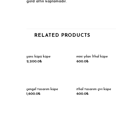
gold altın kaplamadır.
RELATED PRODUCTS
şans küpü küpe
mini yılan İthal küpe
2,200.0
₺
600.0
₺
çengel tasarım küpe
ithal tasarım çivi küpe
1,600.0
₺
600.0
₺