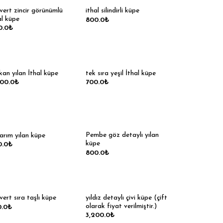
ivert zincir görünümlü
ithal silindirli küpe
al küpe
800.0
₺
0.0
₺
kan yılan İthal küpe
tek sıra yeşil İthal küpe
400.0
₺
700.0
₺
Pembe göz detaylı yılan
arım yılan küpe
küpe
0.0
₺
800.0
₺
yıldız detaylı çivi küpe (çift
ivert sıra taşlı küpe
olarak fiyat verilmiştir.)
0.0
₺
3,200.0
₺