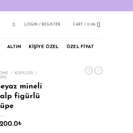
LOGIN / REGISTER
CART /
0.0
₺
ALTIN
KİŞİYE ÖZEL
ÖZEL FİYAT
OME
/
KÜPELER
/
ÜPE
eyaz mineli
alp figürlü
küpe
,200.0
₺