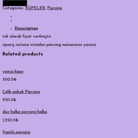
Add to cart
Categories:
KÜPELER
,
Piercing
Description
tek olarak fiyat verilmiştir.
sipariş notuna istenilen piercing numarasını yazınız
Related products
yonca küpe
500.0
₺
Çelik göbek Piercing
950.0
₺
düz halka piercing halka
1,250.0
₺
figürlü piercing