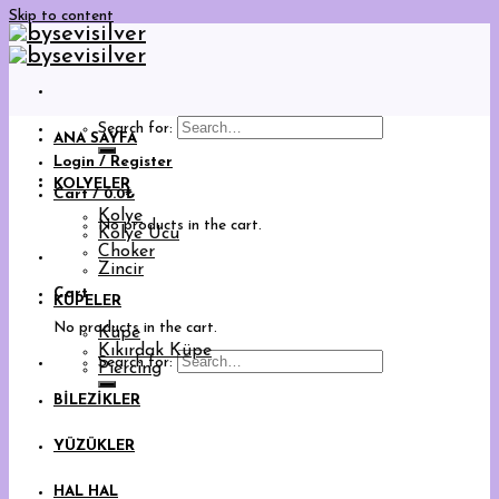
Skip to content
Search for:
ANA SAYFA
Login / Register
KOLYELER
Cart /
0.0
₺
Kolye
No products in the cart.
Kolye Ucu
Choker
Zincir
Cart
KÜPELER
No products in the cart.
Küpe
Kıkırdak Küpe
Search for:
Piercing
BİLEZİKLER
YÜZÜKLER
HAL HAL