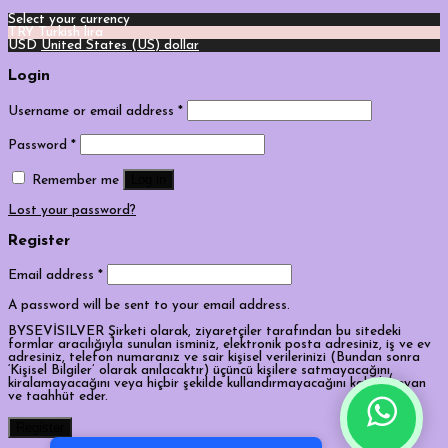
Select your currency
TRY
Turkish lira
USD
United States (US) dollar
Login
Username or email address
*
Password
*
Log in
Remember me
Lost your password?
Register
Email address
*
A password will be sent to your email address.
BYSEVİSILVER Şirketi olarak, ziyaretçiler tarafından bu sitedeki
formlar aracılığıyla sunulan isminiz, elektronik posta adresiniz, iş ve ev
adresiniz, telefon numaranız ve sair kişisel verilerinizi (Bundan sonra
‘Kişisel Bilgiler’ olarak anılacaktır) üçüncü kişilere satmayacağını,
kiralamayacağını veya hiçbir şekilde kullandırmayacağını kabul, beyan
ve taahhüt eder.
Tek Tıkla Ödeme Kolaylığı
Register
7/24 Canlı Destek