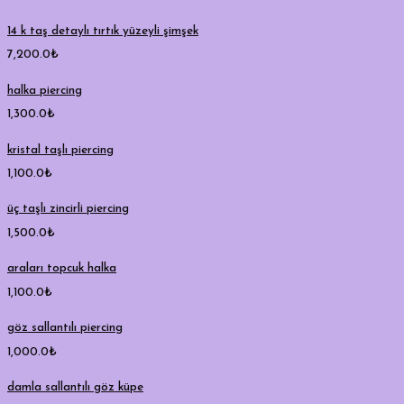
14 k taş detaylı tırtık yüzeyli şimşek
7,200.0
₺
halka piercing
1,300.0
₺
kristal taşlı piercing
1,100.0
₺
üç taşlı zincirli piercing
1,500.0
₺
araları topcuk halka
1,100.0
₺
göz sallantılı piercing
1,000.0
₺
damla sallantılı göz küpe