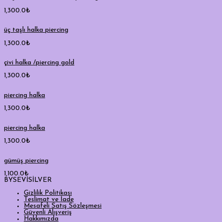
1,300.0
₺
üç taşlı halka piercing
1,300.0
₺
çivi halka /piercing gold
1,300.0
₺
piercing halka
1,300.0
₺
piercing halka
1,300.0
₺
gümüş piercing
1,100.0
₺
BYSEVİSİLVER
Gizlilik Politikası
Teslimat ve İade
Mesafeli Satış Sözleşmesi
Güvenli Alışveriş
Hakkımızda