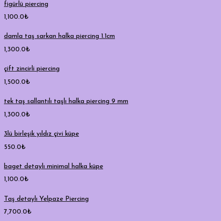
figürlü piercing
1,100.0
₺
damla taş sarkan halka piercing 1.1cm
1,300.0
₺
çift zincirli piercing
1,500.0
₺
tek taş sallantılı taşlı halka piercing 9 mm
1,300.0
₺
3lü birleşik yıldız çivi küpe
550.0
₺
baget detaylı minimal halka küpe
1,100.0
₺
Taş detaylı Yelpaze Piercing
7,700.0
₺