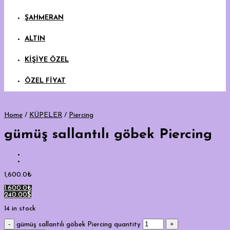
ŞAHMERAN
ALTIN
KİŞİYE ÖZEL
ÖZEL FİYAT
Home
/
KÜPELER
/
Piercing
gümüş sallantılı göbek Piercing
1,600.0
₺
1,600.0₺
240.00$
14 in stock
gümüş sallantılı göbek Piercing quantity