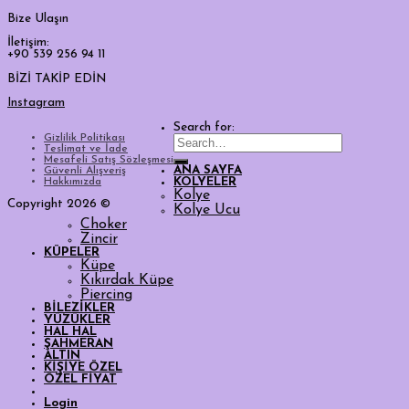
Bize Ulaşın
İletişim:
+90 539 256 94 11
BİZİ TAKİP EDİN
Instagram
Search for:
Gizlilik Politikası
Teslimat ve İade
Mesafeli Satış Sözleşmesi
ANA SAYFA
Güvenli Alışveriş
Hakkımızda
KOLYELER
Kolye
Copyright 2026 ©
Kolye Ucu
Choker
Zincir
KÜPELER
Küpe
Kıkırdak Küpe
Piercing
BİLEZİKLER
YÜZÜKLER
HAL HAL
ŞAHMERAN
ALTIN
KİŞİYE ÖZEL
ÖZEL FİYAT
Login