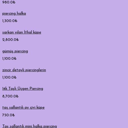
980.0
₺
piercing halka
1,300.0
₺
sarkan yılan İthal küpe
2,800.0
₺
gümüş piercing
1,100.0
₺
zincir detaylı piercinglerin
1,100.0
₺
14k Taşlı Üçgen Piercing
8,700.0
₺
taş sallantılı ay çivi küpe
750.0
₺
Taş sallantılı mini halka piercing