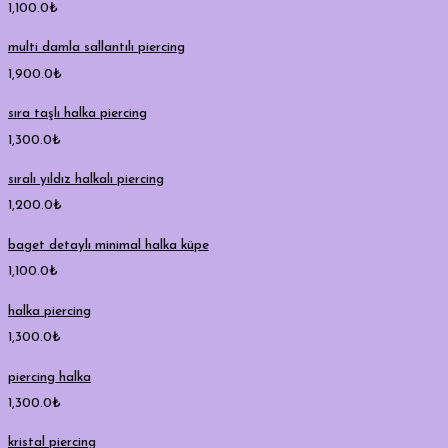
1,100.0
₺
multi damla sallantılı piercing
1,900.0
₺
sıra taşlı halka piercing
1,300.0
₺
sıralı yıldız halkalı piercing
1,200.0
₺
baget detaylı minimal halka küpe
1,100.0
₺
halka piercing
1,300.0
₺
piercing halka
1,300.0
₺
kristal piercing