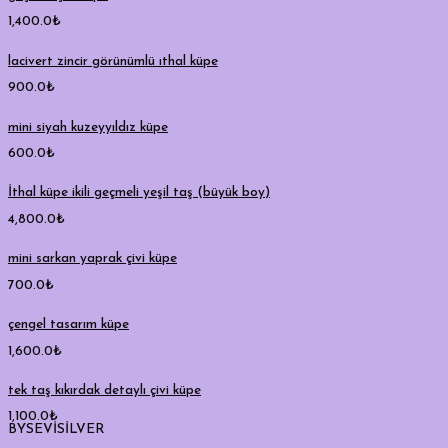
1,400.0
₺
lacivert zincir görünümlü ıthal küpe
900.0
₺
mini siyah kuzeyyıldız küpe
600.0
₺
İthal küpe ikili geçmeli yeşil taş (büyük boy)
4,800.0
₺
mini sarkan yaprak çivi küpe
700.0
₺
çengel tasarım küpe
1,600.0
₺
tek taş kıkırdak detaylı çivi küpe
1,100.0
₺
BYSEVİSİLVER