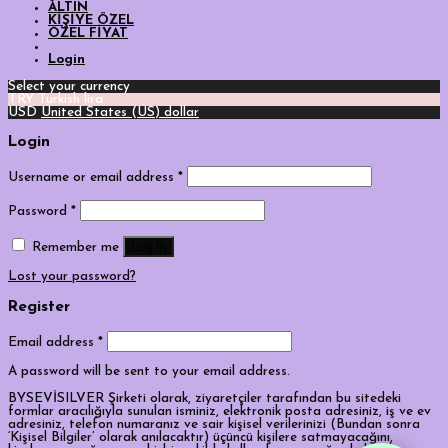
ALTIN
KİŞİYE ÖZEL
ÖZEL FİYAT
Login
Select your currency
TRY
Turkish lira
USD
United States (US) dollar
Login
Username or email address
*
Password
*
Log in
Remember me
Lost your password?
Register
Email address
*
A password will be sent to your email address.
BYSEVİSILVER Şirketi olarak, ziyaretçiler tarafından bu sitedeki
formlar aracılığıyla sunulan isminiz, elektronik posta adresiniz, iş ve ev
adresiniz, telefon numaranız ve sair kişisel verilerinizi (Bundan sonra
‘Kişisel Bilgiler’ olarak anılacaktır) üçüncü kişilere satmayacağını,