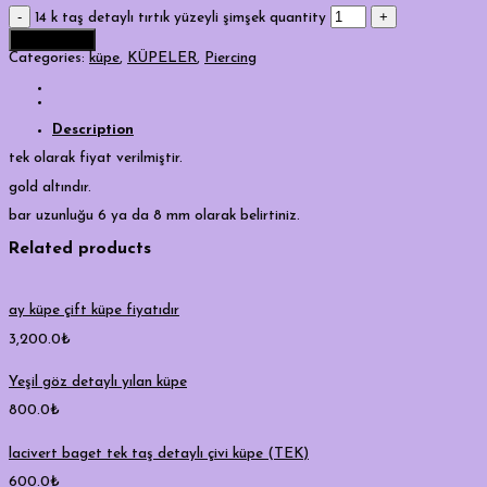
14 k taş detaylı tırtık yüzeyli şimşek quantity
Add to cart
Categories:
küpe
,
KÜPELER
,
Piercing
Description
tek olarak fiyat verilmiştir.
gold altındır.
bar uzunluğu 6 ya da 8 mm olarak belirtiniz.
Related products
ay küpe çift küpe fiyatıdır
3,200.0
₺
Yeşil göz detaylı yılan küpe
800.0
₺
lacivert baget tek taş detaylı çivi küpe (TEK)
600.0
₺