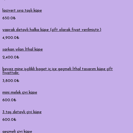
lacivert sıra taşlı küpe
650.0
₺
yaprak detaylı halka küpe (çift olarak fiyat verilmiştir.)
4,900.0
₺
sarkan yılan İthal küpe
2,400.0
₺
beyaz mine işçilikli baget iç içe geçmeli İthal tasarım küpe çift
fiyattıdır.
3,800.0
₺
mini melek çivi küpe
600.0
₺
3 taş detaylı çivi küpe
600.0
₺
geçmeli çivi küpe