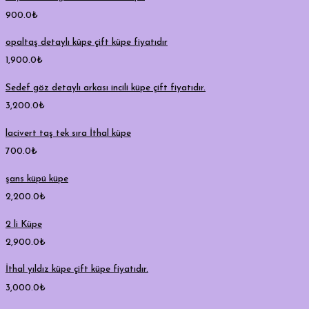
900.0
₺
opaltaş detaylı küpe çift küpe fiyatıdır
1,900.0
₺
Sedef göz detaylı arkası incili küpe çift fiyatıdır.
3,200.0
₺
lacivert taş tek sıra İthal küpe
700.0
₺
şans küpü küpe
2,200.0
₺
2 li Küpe
2,900.0
₺
İthal yıldız küpe çift küpe fiyatıdır.
3,000.0
₺