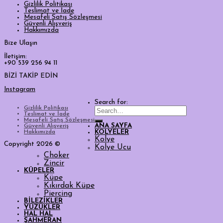
Gizlilik Politikası
Teslimat ve İade
Mesafeli Satış Sözleşmesi
Güvenli Alışveriş
Hakkımızda
Bize Ulaşın
İletişim:
+90 539 256 94 11
BİZİ TAKİP EDİN
Instagram
Search for:
Gizlilik Politikası
Teslimat ve İade
Mesafeli Satış Sözleşmesi
ANA SAYFA
Güvenli Alışveriş
Hakkımızda
KOLYELER
Kolye
Copyright 2026 ©
Kolye Ucu
Choker
Zincir
KÜPELER
Küpe
Kıkırdak Küpe
Piercing
BİLEZİKLER
YÜZÜKLER
HAL HAL
ŞAHMERAN