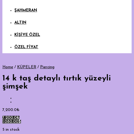
ŞAHMERAN
ALTIN
KİŞİYE ÖZEL
ÖZEL FİYAT
Home
/
KÜPELER
/
Piercing
14 k taş detaylı tırtık yüzeyli
şimşek
7,200.0
₺
7,200.0₺
1,080.00$
5 in stock