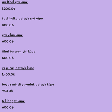
arı İthal çivi küpe
1,200.0
₺
taşlı halka detaylı çivi küpe
800.0
₺
çivi yılan küpe
600.0
₺
ithal tasarım çivi küpe
600.0
₺
yeşil taş detaylı küpe
1,400.0
₺
beyaz mineli yuvarlak detaylı küpe
950.0
₺
6 lı baget küpe
600.0
₺