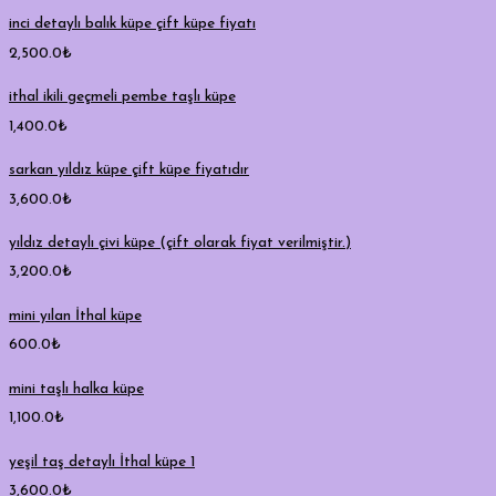
inci detaylı balık küpe çift küpe fiyatı
2,500.0
₺
ithal ikili geçmeli pembe taşlı küpe
1,400.0
₺
sarkan yıldız küpe çift küpe fiyatıdır
3,600.0
₺
yıldız detaylı çivi küpe (çift olarak fiyat verilmiştir.)
3,200.0
₺
mini yılan İthal küpe
600.0
₺
mini taşlı halka küpe
1,100.0
₺
yeşil taş detaylı İthal küpe 1
3,600.0
₺