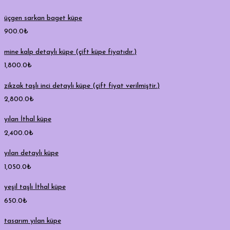
üçgen sarkan baget küpe
900.0
₺
mine kalp detaylı küpe (çift küpe fiyatıdır.)
1,800.0
₺
zikzak taşlı inci detaylı küpe (çift fiyat verilmiştir.)
2,800.0
₺
yılan İthal küpe
2,400.0
₺
yılan detaylı küpe
1,050.0
₺
yeşil taşlı İthal küpe
650.0
₺
tasarım yılan küpe