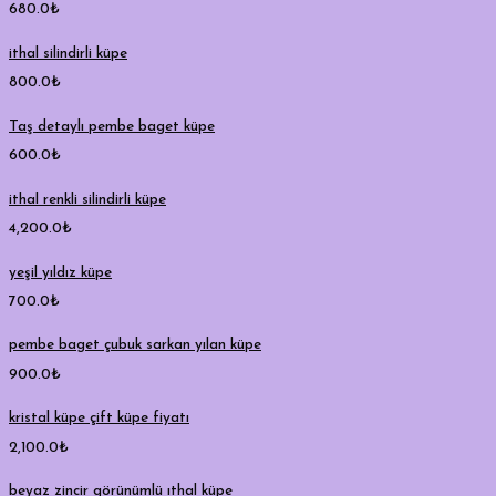
680.0
₺
ithal silindirli küpe
800.0
₺
Taş detaylı pembe baget küpe
600.0
₺
ithal renkli silindirli küpe
4,200.0
₺
yeşil yıldız küpe
700.0
₺
pembe baget çubuk sarkan yılan küpe
900.0
₺
kristal küpe çift küpe fiyatı
2,100.0
₺
beyaz zincir görünümlü ıthal küpe