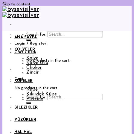
Skip to content
Search for:
ANA SAYFA
Login / Register
KOLYELER
Cart /
0.0
₺
Kolye
No products in the cart.
Kolye Ucu
Choker
Zincir
Cart
KÜPELER
No products in the cart.
Küpe
Kıkırdak Küpe
Search for:
Piercing
BİLEZİKLER
YÜZÜKLER
HAL HAL