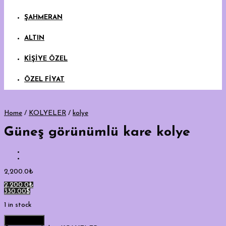
ŞAHMERAN
ALTIN
KİŞİYE ÖZEL
ÖZEL FİYAT
Home
/
KOLYELER
/
kolye
Güneş görünümlü kare kolye
2,200.0
₺
2,200.0₺
330.00$
1 in stock
Add to cart