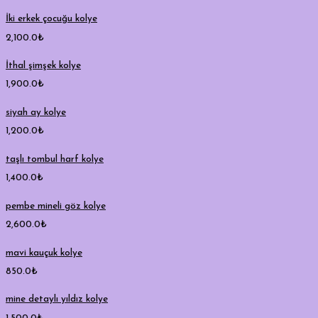
İki erkek çocuğu kolye
2,100.0
₺
İthal şimşek kolye
1,900.0
₺
siyah ay kolye
1,200.0
₺
taşlı tombul harf kolye
1,400.0
₺
pembe mineli göz kolye
2,600.0
₺
mavi kauçuk kolye
850.0
₺
mine detaylı yıldız kolye