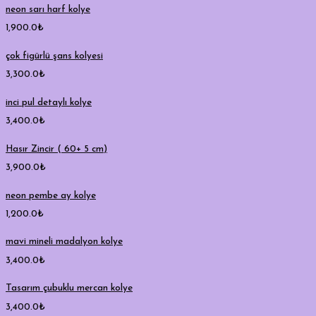
neon sarı harf kolye
1,900.0
₺
çok figürlü şans kolyesi
3,300.0
₺
inci pul detaylı kolye
3,400.0
₺
Hasır Zincir ( 60+ 5 cm)
3,900.0
₺
neon pembe ay kolye
1,200.0
₺
mavi mineli madalyon kolye
3,400.0
₺
Tasarım çubuklu mercan kolye
3,400.0
₺