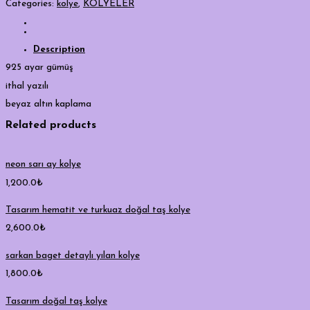
Categories:
kolye
,
KOLYELER
Description
925 ayar gümüş
ithal yazılı
beyaz altın kaplama
Related products
neon sarı ay kolye
1,200.0
₺
Tasarım hematit ve turkuaz doğal taş kolye
2,600.0
₺
sarkan baget detaylı yılan kolye
1,800.0
₺
Tasarım doğal taş kolye