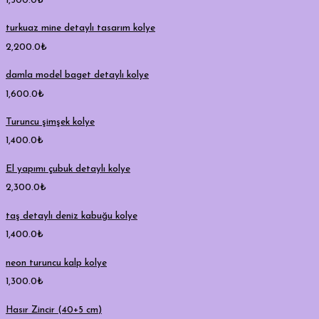
1,500.0
₺
turkuaz mine detaylı tasarım kolye
2,200.0
₺
damla model baget detaylı kolye
1,600.0
₺
Turuncu şimşek kolye
1,400.0
₺
El yapımı çubuk detaylı kolye
2,300.0
₺
taş detaylı deniz kabuğu kolye
1,400.0
₺
neon turuncu kalp kolye
1,300.0
₺
Hasır Zincir (40+5 cm)