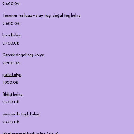
2,600.0
₺
Tasarım turkuaz ve ay taşı doğal taş kolye
2,600.0
₺
love kolye
2,400.0
₺
Gerçek doğal taş kolye
2,900.0
₺
pullu kolye
1,900.0
₺
fildişi kolye
2,400.0
₺
swarovski taşlı kolye
2,400.0
₺