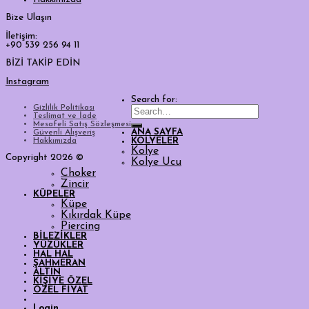
Bize Ulaşın
İletişim:
+90 539 256 94 11
BİZİ TAKİP EDİN
Instagram
Search for:
Gizlilik Politikası
Teslimat ve İade
Mesafeli Satış Sözleşmesi
ANA SAYFA
Güvenli Alışveriş
Hakkımızda
KOLYELER
Kolye
Copyright 2026 ©
Kolye Ucu
Choker
Zincir
KÜPELER
Küpe
Kıkırdak Küpe
Piercing
BİLEZİKLER
YÜZÜKLER
HAL HAL
ŞAHMERAN
ALTIN
KİŞİYE ÖZEL
ÖZEL FİYAT
Login