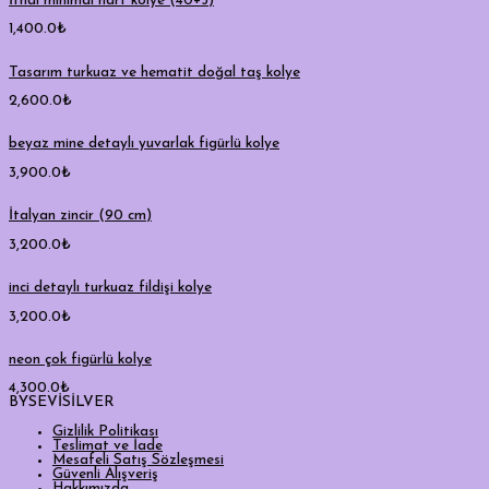
İthal minimal harf kolye (40+5)
1,400.0
₺
Tasarım turkuaz ve hematit doğal taş kolye
2,600.0
₺
beyaz mine detaylı yuvarlak figürlü kolye
3,900.0
₺
İtalyan zincir (90 cm)
3,200.0
₺
inci detaylı turkuaz fildişi kolye
3,200.0
₺
neon çok figürlü kolye
4,300.0
₺
BYSEVİSİLVER
Gizlilik Politikası
Teslimat ve İade
Mesafeli Satış Sözleşmesi
Güvenli Alışveriş
Hakkımızda