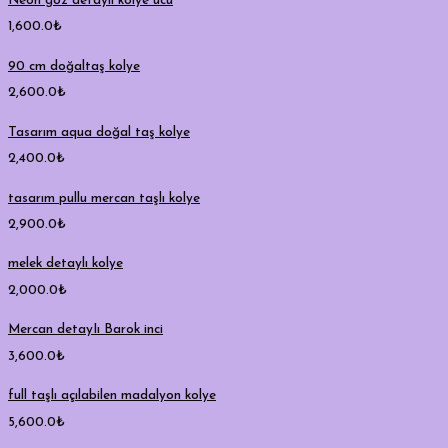
Neon göz detaylı kolye ucu
1,600.0
₺
90 cm doğaltaş kolye
2,600.0
₺
Tasarım aqua doğal taş kolye
2,400.0
₺
tasarım pullu mercan taşlı kolye
2,900.0
₺
melek detaylı kolye
2,000.0
₺
Mercan detayIı Barok inci
3,600.0
₺
full taşlı açılabilen madalyon kolye
5,600.0
₺