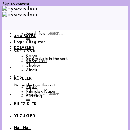
Skip to content
Search for:
ANA SAYFA
Login / Register
KOLYELER
Cart /
0.0
₺
Kolye
No products in the cart.
Kolye Ucu
Choker
Zincir
Cart
KÜPELER
No products in the cart.
Küpe
Kıkırdak Küpe
Search for:
Piercing
BİLEZİKLER
YÜZÜKLER
HAL HAL