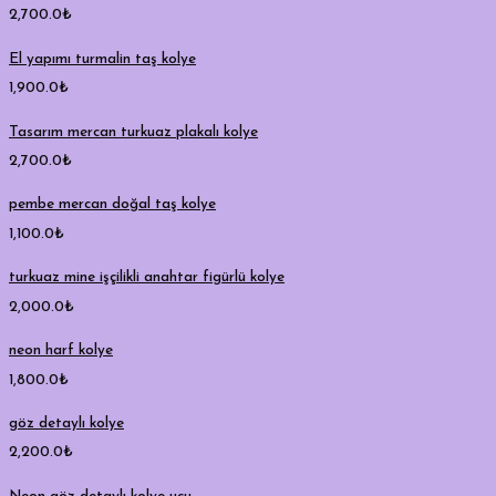
2,700.0
₺
El yapımı turmalin taş kolye
1,900.0
₺
Tasarım mercan turkuaz plakalı kolye
2,700.0
₺
pembe mercan doğal taş kolye
1,100.0
₺
turkuaz mine işçilikli anahtar figürlü kolye
2,000.0
₺
neon harf kolye
1,800.0
₺
göz detaylı kolye
2,200.0
₺