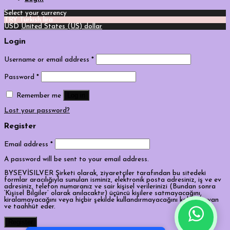
Select your currency
TRY
Turkish lira
USD
United States (US) dollar
Login
Username or email address
*
Password
*
Log in
Remember me
Lost your password?
Register
Email address
*
A password will be sent to your email address.
BYSEVİSILVER Şirketi olarak, ziyaretçiler tarafından bu sitedeki
formlar aracılığıyla sunulan isminiz, elektronik posta adresiniz, iş ve ev
adresiniz, telefon numaranız ve sair kişisel verilerinizi (Bundan sonra
‘Kişisel Bilgiler’ olarak anılacaktır) üçüncü kişilere satmayacağını,
kiralamayacağını veya hiçbir şekilde kullandırmayacağını kabul, beyan
ve taahhüt eder.
Tek Tıkla Ödeme Kolaylığı
Register
7/24 Canlı Destek