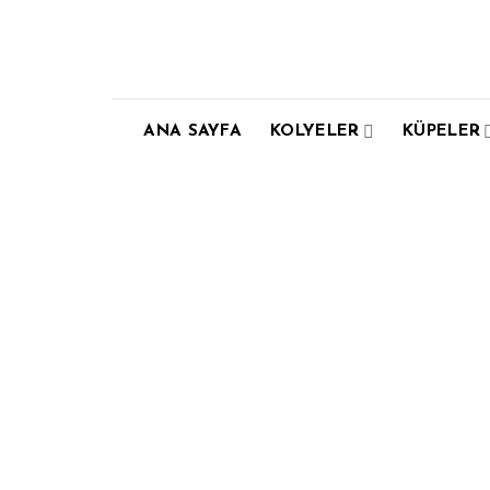
Skip
to
content
ANA SAYFA
KOLYELER
KÜPELER