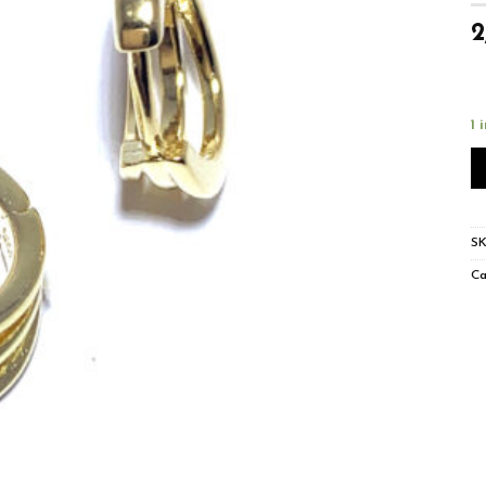
2
1 
S
Ca