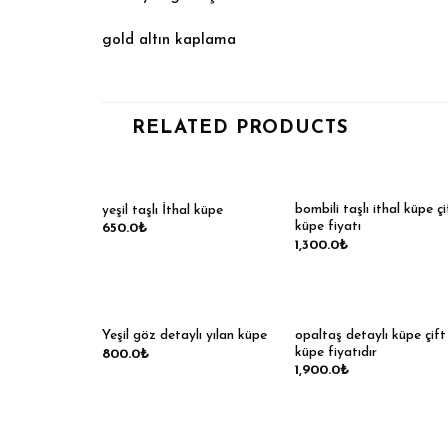
gold altın kaplama
RELATED PRODUCTS
bombili taşlı ithal küpe çi
yeşil taşlı İthal küpe
küpe fiyatı
650.0
₺
1,300.0
₺
opaltaş detaylı küpe çift
Yeşil göz detaylı yılan küpe
küpe fiyatıdır
800.0
₺
1,900.0
₺