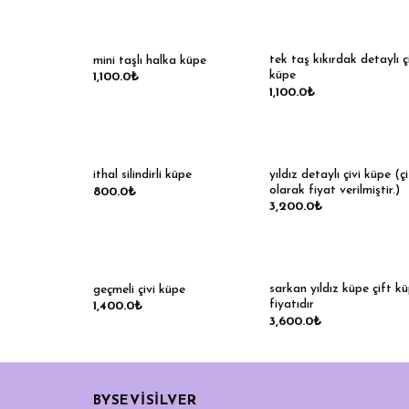
tek taş kıkırdak detaylı ç
mini taşlı halka küpe
küpe
1,100.0
₺
1,100.0
₺
yıldız detaylı çivi küpe (ç
ithal silindirli küpe
olarak fiyat verilmiştir.)
800.0
₺
3,200.0
₺
sarkan yıldız küpe çift k
geçmeli çivi küpe
fiyatıdır
1,400.0
₺
3,600.0
₺
BYSEVİSİLVER