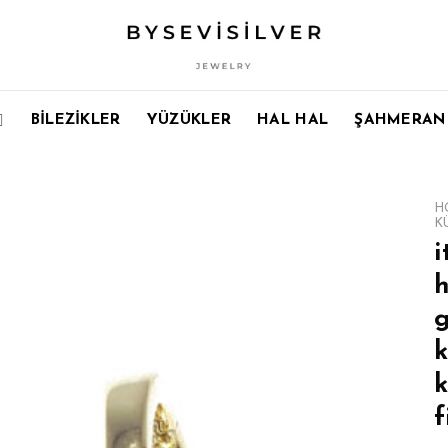
BİLEZİKLER
YÜZÜKLER
HAL HAL
ŞAHMERAN
H
K
i
h
k
f