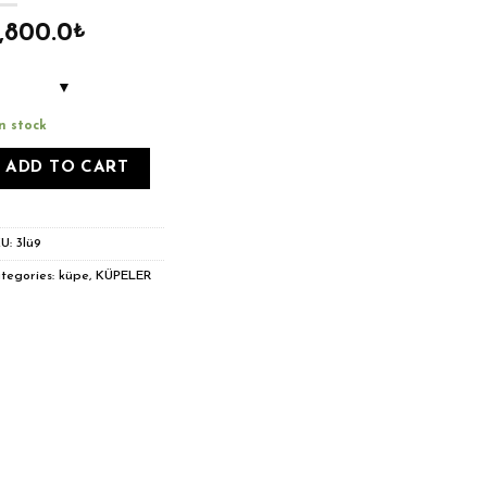
,800.0
₺
in stock
ADD TO CART
KU:
3lü9
tegories:
küpe
,
KÜPELER