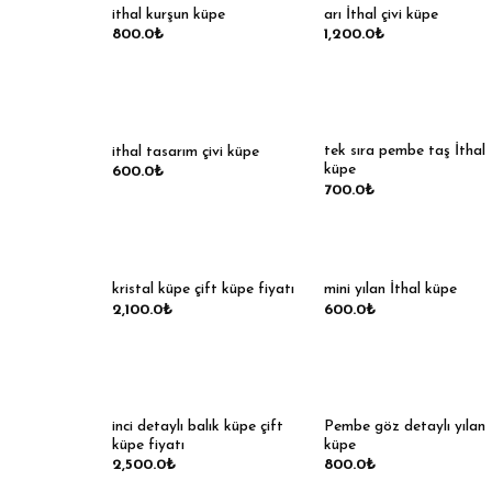
ithal kurşun küpe
arı İthal çivi küpe
800.0
₺
1,200.0
₺
tek sıra pembe taş İthal
ithal tasarım çivi küpe
küpe
600.0
₺
700.0
₺
kristal küpe çift küpe fiyatı
mini yılan İthal küpe
2,100.0
₺
600.0
₺
inci detaylı balık küpe çift
Pembe göz detaylı yılan
küpe fiyatı
küpe
2,500.0
₺
800.0
₺