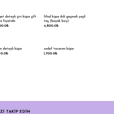
et detaylı çivi küpe çift
İthal küpe ikili geçmeli yeşil
e fiyatıdır.
taş (büyük boy)
00.0
₺
4,800.0
₺
an detaylı küpe
sedef tasarım küpe
50.0
₺
1,700.0
₺
İZİ TAKİP EDİN