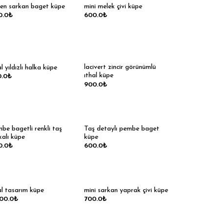
en sarkan baget küpe
mini melek çivi küpe
0.0
₺
600.0
₺
lacivert zincir görünümlü
al yıldızlı halka küpe
ıthal küpe
0.0
₺
900.0
₺
be bagetli renkli taş
Taş detaylı pembe baget
kalı küpe
küpe
0.0
₺
600.0
₺
al tasarım küpe
mini sarkan yaprak çivi küpe
200.0
₺
700.0
₺