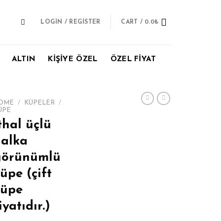
LOGIN / REGISTER
CART /
0.0
₺
ALTIN
KİŞİYE ÖZEL
ÖZEL FİYAT
OME
/
KÜPELER
/
ÜPE
thal üçlü
alka
görünümlü
üpe (çift
küpe
iyatıdır.)