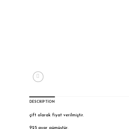
DESCRIPTION
çift olarak fiyat verilmiştir.
925 ayar gümüştür.