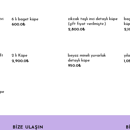
ivi
zikzak taşlı inci detaylı küpe
bag
6 lı baget küpe
(çift fiyat verilmiştir.)
küp
600.0
₺
2,800.0
₺
2,1
ift
beyaz mineli yuvarlak
2 li Küpe
yıl
detaylı küpe
2,900.0
₺
1,0
950.0
₺
üpe
BIZE ULAŞIN
B