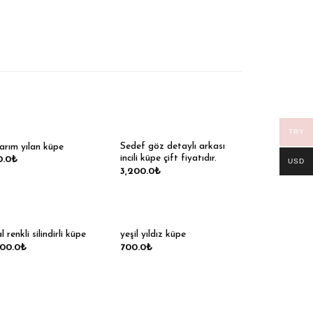
TRY
Sedef göz detaylı arkası
arım yılan küpe
incili küpe çift fiyatıdır.
0.0
₺
USD
3,200.0
₺
l renkli silindirli küpe
yeşil yıldız küpe
200.0
₺
700.0
₺