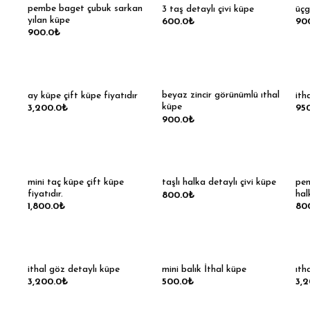
pembe baget çubuk sarkan
3 taş detaylı çivi küpe
üçg
yılan küpe
600.0
₺
90
900.0
₺
beyaz zincir görünümlü ıthal
ay küpe çift küpe fiyatıdır
ith
küpe
3,200.0
₺
95
900.0
₺
mini taç küpe çift küpe
pem
taşlı halka detaylı çivi küpe
fiyatıdır.
hal
800.0
₺
1,800.0
₺
80
ithal göz detaylı küpe
mini balık İthal küpe
ıth
3,200.0
₺
500.0
₺
3,