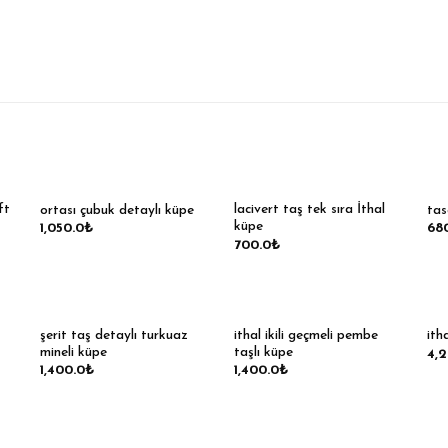
ft
lacivert taş tek sıra İthal
ortası çubuk detaylı küpe
tas
küpe
1,050.0
₺
68
700.0
₺
şerit taş detaylı turkuaz
ithal ikili geçmeli pembe
itha
mineli küpe
taşlı küpe
4,
1,400.0
₺
1,400.0
₺