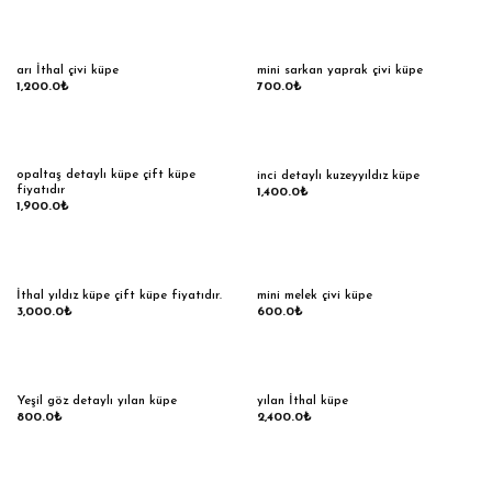
arı İthal çivi küpe
mini sarkan yaprak çivi küpe
1,200.0
₺
700.0
₺
opaltaş detaylı küpe çift küpe
inci detaylı kuzeyyıldız küpe
fiyatıdır
1,400.0
₺
1,900.0
₺
İthal yıldız küpe çift küpe fiyatıdır.
mini melek çivi küpe
3,000.0
₺
600.0
₺
Yeşil göz detaylı yılan küpe
yılan İthal küpe
800.0
₺
2,400.0
₺