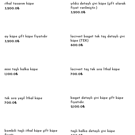
yıldız detaylı çivi küpe (çift olarak
ıthal tasarım küpe
fiyat verilmiştir.)
3,200.0
₺
3,200.0
₺
lacivert baget tek taş detaylı çivi
ay küpe çift küpe fiyatıdır
küpe (TEK)
3,200.0
₺
600.0
₺
mini taşlı halka küpe
lacivert taş tek sıra İthal küpe
1,100.0
₺
700.0
₺
baget detaylı çivi küpe çift küpe
tek sıra yeşil İthal küpe
fiyatıdır.
700.0
₺
2,100.0
₺
bombili taşlı ithal küpe çift küpe
taşlı halka detaylı çivi küpe