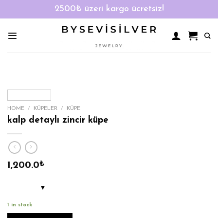
2500₺ üzeri kargo ücretsiz!
Skip
to
content
HOME
/
KÜPELER
/
KÜPE
kalp detaylı zincir küpe
1,200.0
₺
1 in stock