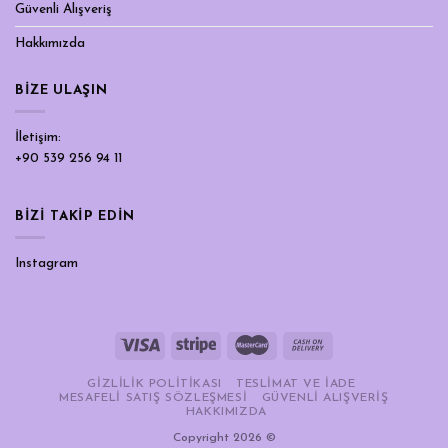
Güvenli Alışveriş
Hakkımızda
BIZE ULAŞIN
İletişim:
+90 539 256 94 11
BİZİ TAKİP EDİN
Instagram
GIZLILIK POLITIKASI
TESLIMAT VE İADE
MESAFELI SATIŞ SÖZLEŞMESI
GÜVENLI ALIŞVERIŞ
HAKKIMIZDA
Copyright 2026 ©