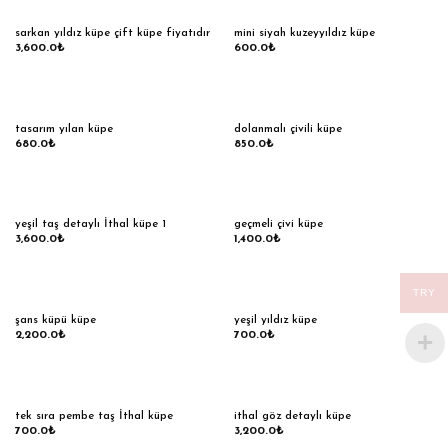
sarkan yıldız küpe çift küpe fiyatıdır
mini siyah kuzeyyıldız küpe
3,600.0
₺
600.0
₺
tasarım yılan küpe
dolanmalı çivili küpe
680.0
₺
850.0
₺
yeşil taş detaylı İthal küpe 1
geçmeli çivi küpe
3,600.0
₺
1,400.0
₺
TRY
şans küpü küpe
yeşil yıldız küpe
2,200.0
₺
700.0
₺
tek sıra pembe taş İthal küpe
ithal göz detaylı küpe
700.0
₺
3,200.0
₺