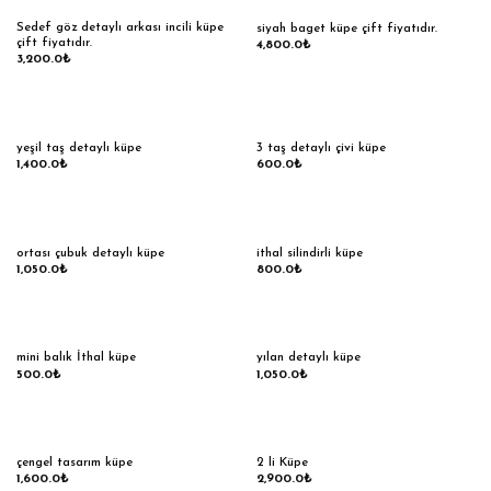
Sedef göz detaylı arkası incili küpe
siyah baget küpe çift fiyatıdır.
çift fiyatıdır.
4,800.0
₺
3,200.0
₺
yeşil taş detaylı küpe
3 taş detaylı çivi küpe
1,400.0
₺
600.0
₺
ortası çubuk detaylı küpe
ithal silindirli küpe
1,050.0
₺
800.0
₺
mini balık İthal küpe
yılan detaylı küpe
500.0
₺
1,050.0
₺
çengel tasarım küpe
2 li Küpe
1,600.0
₺
2,900.0
₺