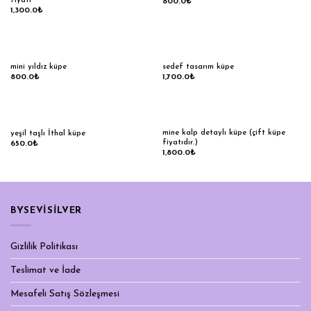
fiyatı
800.0
₺
1,300.0
₺
mini yıldız küpe
sedef tasarım küpe
800.0
₺
1,700.0
₺
mine kalp detaylı küpe (çift küpe
yeşil taşlı İthal küpe
fiyatıdır.)
650.0
₺
1,800.0
₺
BYSEVİSİLVER
Gizlilik Politikası
Teslimat ve İade
Mesafeli Satış Sözleşmesi