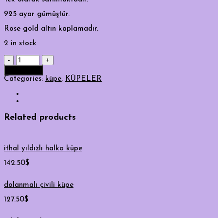
925 ayar gümüştür.
Rose gold altın kaplamadır.
2 in stock
Neon
turuncu
Add to cart
bombeli
Categories:
küpe
,
KÜPELER
küpe
quantity
Related products
ithal yıldızlı halka küpe
142.50
$
dolanmalı çivili küpe
127.50
$