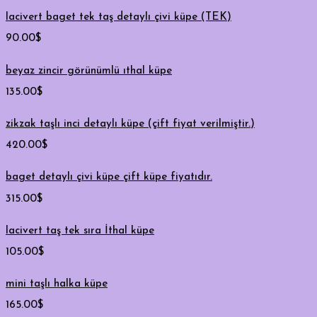
lacivert baget tek taş detaylı çivi küpe (TEK)
90.00
$
beyaz zincir görünümlü ıthal küpe
135.00
$
zikzak taşlı inci detaylı küpe (çift fiyat verilmiştir.)
420.00
$
baget detaylı çivi küpe çift küpe fiyatıdır.
315.00
$
lacivert taş tek sıra İthal küpe
105.00
$
mini taşlı halka küpe
165.00
$