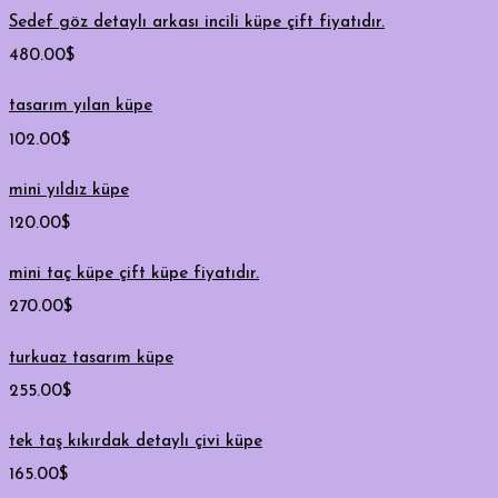
Sedef göz detaylı arkası incili küpe çift fiyatıdır.
480.00
$
tasarım yılan küpe
102.00
$
mini yıldız küpe
120.00
$
mini taç küpe çift küpe fiyatıdır.
270.00
$
turkuaz tasarım küpe
255.00
$
tek taş kıkırdak detaylı çivi küpe
165.00
$