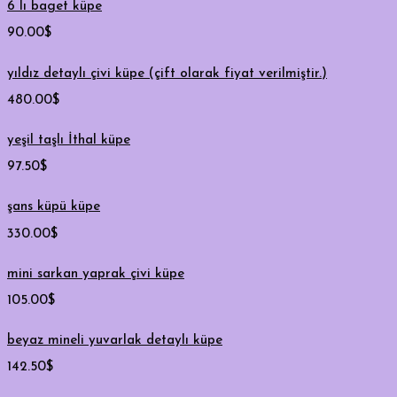
6 lı baget küpe
90.00
$
yıldız detaylı çivi küpe (çift olarak fiyat verilmiştir.)
480.00
$
yeşil taşlı İthal küpe
97.50
$
şans küpü küpe
330.00
$
mini sarkan yaprak çivi küpe
105.00
$
beyaz mineli yuvarlak detaylı küpe
142.50
$