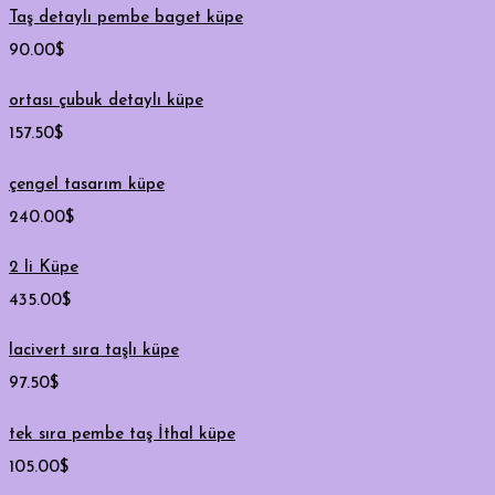
Taş detaylı pembe baget küpe
90.00
$
ortası çubuk detaylı küpe
157.50
$
çengel tasarım küpe
240.00
$
2 li Küpe
435.00
$
lacivert sıra taşlı küpe
97.50
$
tek sıra pembe taş İthal küpe
105.00
$