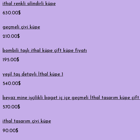
ithal renkli silindirli küpe
630.00
$
geçmeli çivi küpe
210.00
$
bombili taşlı ithal küpe çift küpe fiyatı
195.00
$
yeşil taş detaylı İthal küpe 1
540.00
$
beyaz mine işçilikli baget iç içe geçmeli İthal tasarım küpe çift 
570.00
$
ithal tasarım çivi küpe
90.00
$