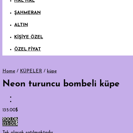
HAL HAL
ŞAHMERAN
ALTIN
KİŞİYE ÖZEL
ÖZEL FİYAT
Home
/
KÜPELER
/
küpe
Neon turuncu bombeli küpe
135.00
$
900.0₺
135.00$
Tek olarak satılmaktadır.